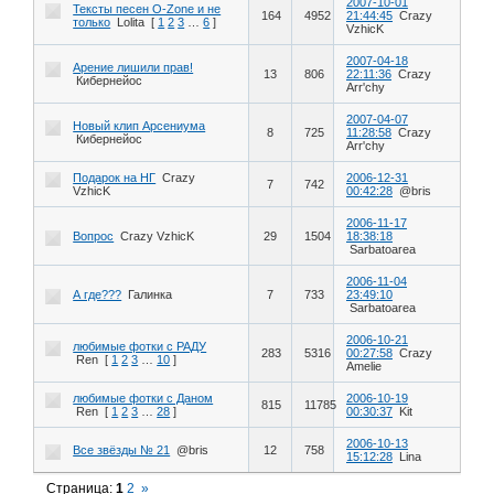
2007-10-01
Тексты песен O-Zone и не
164
4952
21:44:45
Crazy
только
Lolita
[
1
2
3
…
6
]
VzhicK
2007-04-18
Арение лишили прав!
13
806
22:11:36
Crazy
Кибернейос
Arr'chy
2007-04-07
Новый клип Арсениума
8
725
11:28:58
Crazy
Кибернейос
Arr'chy
Подарок на НГ
Crazy
2006-12-31
7
742
VzhicK
00:42:28
@bris
2006-11-17
Вопрос
Crazy VzhicK
29
1504
18:38:18
Sarbatoarea
2006-11-04
А где???
Галинка
7
733
23:49:10
Sarbatoarea
2006-10-21
любимые фотки с РАДУ
283
5316
00:27:58
Crazy
Ren
[
1
2
3
…
10
]
Amelie
любимые фотки с Даном
2006-10-19
815
11785
Ren
[
1
2
3
…
28
]
00:30:37
Kit
2006-10-13
Все звёзды № 21
@bris
12
758
15:12:28
Lina
Страница:
1
2
»