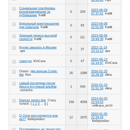
Социальная платформа,
2023-06-09
вознаграждающая за
0
204
07:37:41
fratlili
публикацию
fratlili
Идеальный криптокошелек
2023-06-08
0
83
для новичков
fratlili
22:01:06
fratlili
Хорошие прокси высокой
2023-06-06
0
111
скорости
fratlili
19:44:39
fratlili
Кухню заказать в Москве
2022-11-19
0
37
aps
23:12:13
aps
2022-06-13
советую
ЮлСаль
0
47
22:14:47
ЮлСаль
Опрос:
две версии Сrede-
2016-01-25
26
1088
Ma
Ren
23:28:28
Alina
самый последние песни
2016-01-24
Арса и его новый альбом
1
540
21:51:34
Alina
semerka
2014-02-03
Dansez pentru tine
Crazy
156
4058
22:54:53
VzhicK
[
1
2
3
…
6
]
velikaya_archi
2010-01-05
O-Zone воссоединтся или
12
1875
22:34:43
нет?
Кибернейос
Кибернейос
Потдерживать их твочество