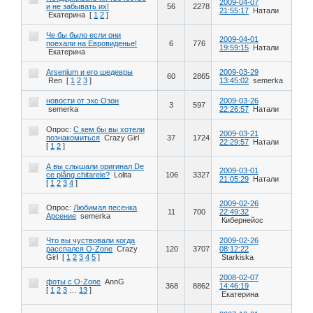
2009-04-07
и не забывать их!
56
2278
21:55:17
Натали
Екатерина
[
1
2
]
Че бы было если они
2009-04-01
поехали на Евровиденье!
6
776
19:59:15
Натали
Екатерина
Arsenium и его шедевры
2009-03-29
60
2865
Ren
[
1
2
3
]
13:45:02
semerka
новости от экс Озон
2009-03-26
3
597
semerka
22:26:57
Натали
Опрос:
С кем бы вы хотели
2009-03-21
познакомиться
Crazy Girl
37
1724
22:29:57
Натали
[
1
2
]
А вы слышали оригинал De
2009-03-01
ce plâng chitarele?
Lolita
106
3327
21:05:29
Натали
[
1
2
3
4
]
2009-02-26
Опрос:
Любимая песенка
11
700
22:49:32
Арсение
semerka
Кибернейос
Что вы чуствовали когда
2009-02-26
расспался O-Zone
Crazy
120
3707
08:12:22
Girl
[
1
2
3
4
5
]
Starkiska
2008-02-07
фоты с O-Zone
AnnG
368
8862
14:46:19
[
1
2
3
…
13
]
Екатерина