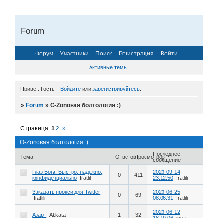
Forum
Форум
Участники
Поиск
Регистрация
Войти
Активные темы
Привет, Гость!
Войдите
или
зарегистрируйтесь
.
»
Forum
»
O-Zonoвая болтология :)
Страница:
1
2
»
O-Zonoвая болтология :)
Последнее
Тема
Ответов
Просмотров
сообщение
Глаз Бога: Быстро, надежно,
2023-09-14
0
411
конфиденциально
fratlili
23:12:50
fratlili
Заказать прокси для Twitter
2023-06-25
0
69
fratlili
08:06:31
fratlili
2023-06-12
Азарт
Akkata
1
32
18:19:06
inga