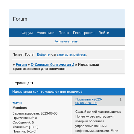
Forum
Форум
Участники
Поиск
Регистрация
Войти
Активные темы
Привет, Гость!
Войдите
или
зарегистрируйтесь
.
»
Forum
»
O-Zonoвая болтология :)
»
Идеальный
криптокошелек для новичков
Страница:
1
Идеальный криптокошелек для новичков
Поделиться
2023-
1
fratlili
06-08 22:01:06
Members
Самый легкий криптокошелек
Зарегистрирован
: 2023-06-05
Honee — это инструмент,
Приглашений:
0
который облегчает
Сообщений:
5
управление вашими
Уважение:
[+0/-0]
цифровыми активами. Если
Позитив:
[+0/-0]