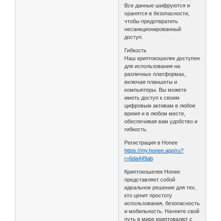
Все данные шифруются и
хранятся в безопасности,
чтобы предотвратить
несанкционированный
доступ.
Гибкость
Наш криптокошелек доступен
для использования на
различных платформах,
включая планшеты и
компьютеры. Вы можете
иметь доступ к своим
цифровым активам в любое
время и в любом месте,
обеспечивая вам удобство и
гибкость.
Регистрация в Honee
https://my.honee.app/ru?
r=6da449ab
Криптокошелек Honee
представляет собой
идеальное решение для тех,
кто ценит простоту
использования, безопасность
и мобильность. Начните свой
путь в мире криптовалют с