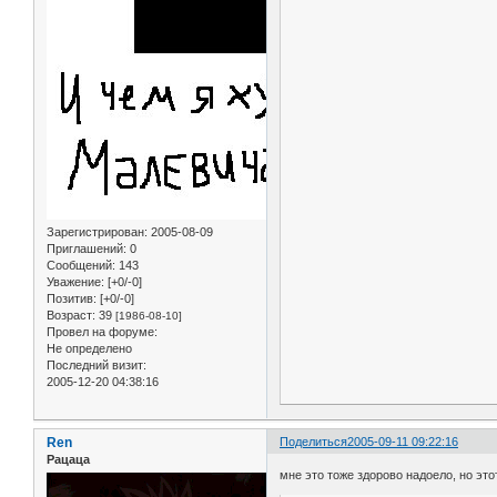
Зарегистрирован
: 2005-08-09
Приглашений:
0
Сообщений:
143
Уважение:
[+0/-0]
Позитив:
[+0/-0]
Возраст:
39
[1986-08-10]
Провел на форуме:
Не определено
Последний визит:
2005-12-20 04:38:16
Ren
Поделиться
2005-09-11 09:22:16
Рацаца
мне это тоже здорово надоело, но этот