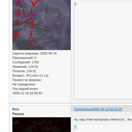
0
Зарегистрирован
: 2005-05-19
Приглашений:
0
Сообщений:
1793
Уважение:
[+0/-0]
Позитив:
[+0/-0]
Возраст:
44
[1982-02-13]
Провел на форуме:
Не определено
Последний визит:
2006-12-16 02:06:50
Ren
Поделиться
2005-09-13 02:23:23
Рацаца
ну, над этим нехорошо смеяться... в
0