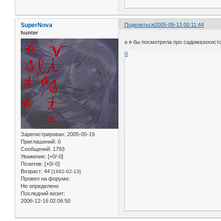
SuperNova
Поделиться
2005-09-13 00:11:44
hunter
а я бы посмотрела про садомазохисто
0
Зарегистрирован
: 2005-05-19
Приглашений:
0
Сообщений:
1793
Уважение:
[+0/-0]
Позитив:
[+0/-0]
Возраст:
44
[1982-02-13]
Провел на форуме:
Не определено
Последний визит:
2006-12-16 02:06:50