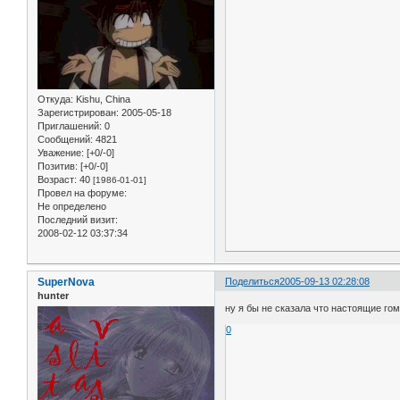
Откуда:
Kishu, China
Зарегистрирован
: 2005-05-18
Приглашений:
0
Сообщений:
4821
Уважение:
[+0/-0]
Позитив:
[+0/-0]
Возраст:
40
[1986-01-01]
Провел на форуме:
Не определено
Последний визит:
2008-02-12 03:37:34
SuperNova
Поделиться
2005-09-13 02:28:08
hunter
ну я бы не сказала что настоящие го
0