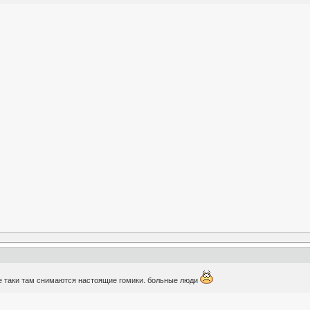
се таки там снимаются настоящие гомики. больные люди