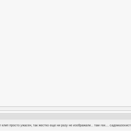
 клип просто ужасен, так жестко еще ни разу не изображали... там геи.... садомазохис