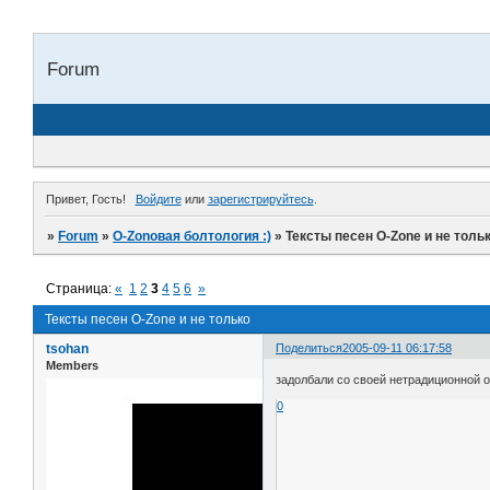
Forum
Привет, Гость!
Войдите
или
зарегистрируйтесь
.
»
Forum
»
O-Zonoвая болтология :)
»
Тексты песен O-Zone и не толь
Страница:
«
1
2
3
4
5
6
»
Тексты песен O-Zone и не только
tsohan
Поделиться
2005-09-11 06:17:58
Members
задолбали со своей нетрадиционной о
0