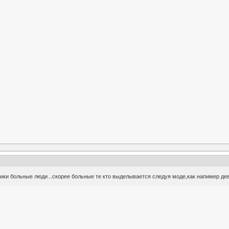
мики больные люди...скорее больные те кто выделывается следуя моде,как напимер д