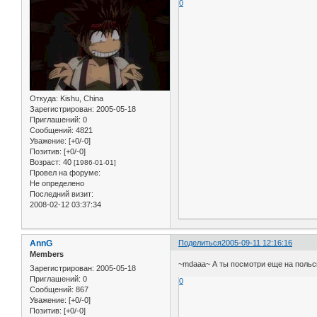
0
Откуда:
Kishu, China
Зарегистрирован
: 2005-05-18
Приглашений:
0
Сообщений:
4821
Уважение:
[+0/-0]
Позитив:
[+0/-0]
Возраст:
40
[1986-01-01]
Провел на форуме:
Не определено
Последний визит:
2008-02-12 03:37:34
AnnG
Поделиться
2005-09-11 12:16:16
Members
~mdaaa~ А ты посмотри еще на польс
Зарегистрирован
: 2005-05-18
Приглашений:
0
0
Сообщений:
867
Уважение:
[+0/-0]
Позитив:
[+0/-0]