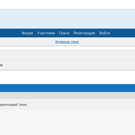
Форум
Участники
Поиск
Регистрация
Войти
Активные темы
ко
риентацией :beee: