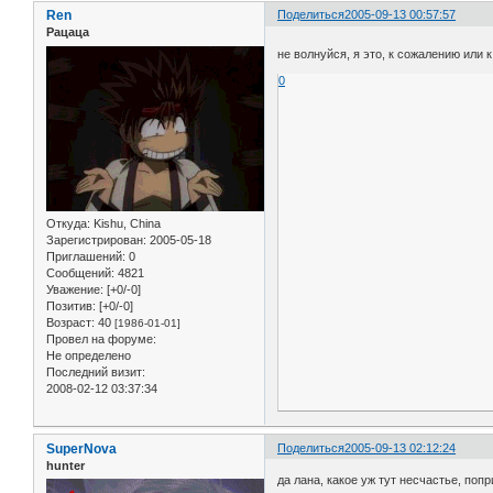
Ren
Поделиться
2005-09-13 00:57:57
Рацаца
не волнуйся, я это, к сожалению или 
0
Откуда:
Kishu, China
Зарегистрирован
: 2005-05-18
Приглашений:
0
Сообщений:
4821
Уважение:
[+0/-0]
Позитив:
[+0/-0]
Возраст:
40
[1986-01-01]
Провел на форуме:
Не определено
Последний визит:
2008-02-12 03:37:34
SuperNova
Поделиться
2005-09-13 02:12:24
hunter
да лана, какое уж тут несчастье, поп