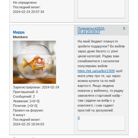
Не определено
Последний визит:
2024-02-24 20:57:34
Поделиться
2024-
5
Мирра
02-24 21:03:27
Members
На який бюджет плануєте
зробити подарунок? Бо вейпів
зараз дуже багато і є різні
цінові категорії. Раджу вам
ознайомитися з каталогом
популярніих вейпів
https://ek.ua/ua/list/1309/
щоб
мати уяву про те, що зараз
можна купити та по якій
вартості. Якщо людина
Зарегистрирован
: 2024-02-24
новачок у вейпингу, то раджу
Приглашений:
0
замовляти стартовий набір -
Сообщений:
2
там і рідини на вибір є у
Уважение:
[+0/-0]
комплекті, і сам гаджет
Позитив:
[+0/-0]
простий та зрозумілий.
Провел на форуме:
9 минут
0
Последний визит:
2024-02-25 18:04:03