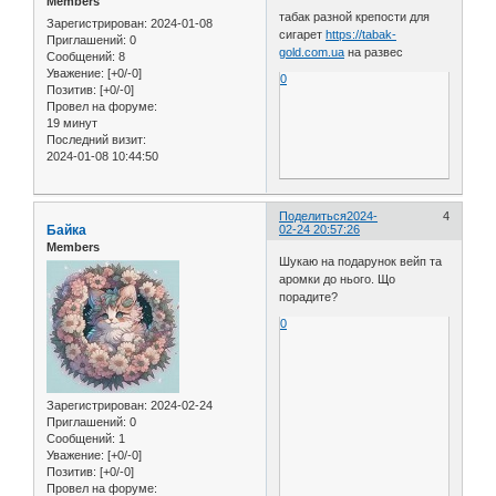
Members
табак разной крепости для
Зарегистрирован
: 2024-01-08
сигарет
https://tabak-
Приглашений:
0
gold.com.ua
на развес
Сообщений:
8
Уважение:
[+0/-0]
0
Позитив:
[+0/-0]
Провел на форуме:
19 минут
Последний визит:
2024-01-08 10:44:50
Поделиться
2024-
4
Байка
02-24 20:57:26
Members
Шукаю на подарунок вейп та
аромки до нього. Що
порадите?
0
Зарегистрирован
: 2024-02-24
Приглашений:
0
Сообщений:
1
Уважение:
[+0/-0]
Позитив:
[+0/-0]
Провел на форуме: