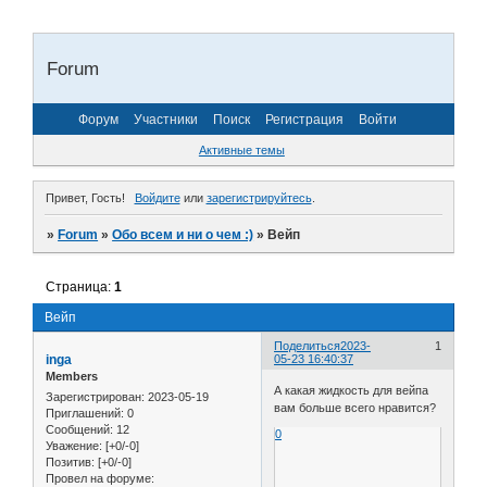
Forum
Форум
Участники
Поиск
Регистрация
Войти
Активные темы
Привет, Гость!
Войдите
или
зарегистрируйтесь
.
»
Forum
»
Обо всем и ни о чем :)
»
Вейп
Страница:
1
Вейп
Поделиться
2023-
1
inga
05-23 16:40:37
Members
А какая жидкость для вейпа
Зарегистрирован
: 2023-05-19
вам больше всего нравится?
Приглашений:
0
Сообщений:
12
0
Уважение:
[+0/-0]
Позитив:
[+0/-0]
Провел на форуме: