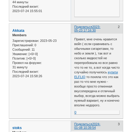
44 минуты
Последний визит:
2023-07-24 15:55:01
Поделиться
2023-
2
Akkata
05-23 17:16:30
Members
Привет, мне очень нравится
Зарегистрирован
: 2023-05-23
вейп ( если сравнивать с
Приглашений:
0
обычными сигаретами, то
Сообщений:
11
небо и земля ), так вот и
Уважение:
[+0/-0]
сколько жидкостей не
Позитив:
[+0/-0]
перепробовала но все равно
Провел на форуме:
31 минуту
что то не то, а вот когда чисто
Последний визит:
случайно получилось
купити
2023-07-24 15:58:26
ELFLIQ
то поняла что это как
раз то что мне нужно -
вообще просто отменная
вкусопередача и отличный
выбор, всегда можно выбрать
нужный вариант, ну и конечно
вполне недорого.
0
Поделиться
2024-
3
stoks
01-08 10:39:54