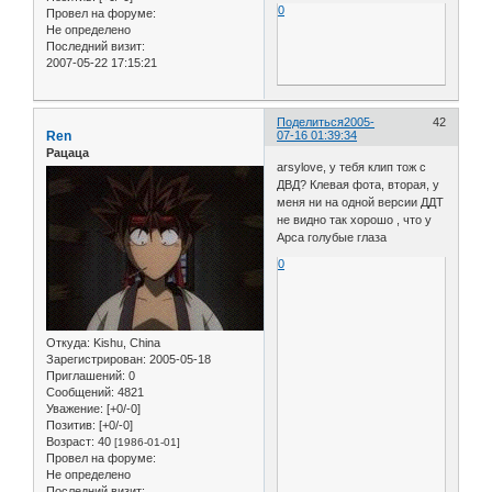
0
Провел на форуме:
Не определено
Последний визит:
2007-05-22 17:15:21
Поделиться
2005-
42
Ren
07-16 01:39:34
Рацаца
аrsylove, у тебя клип тож с
ДВД? Клевая фота, вторая, у
меня ни на одной версии ДДТ
не видно так хорошо , что у
Арса голубые глаза
0
Откуда:
Kishu, China
Зарегистрирован
: 2005-05-18
Приглашений:
0
Сообщений:
4821
Уважение:
[+0/-0]
Позитив:
[+0/-0]
Возраст:
40
[1986-01-01]
Провел на форуме:
Не определено
Последний визит: