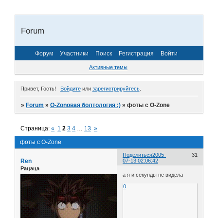
Forum
Форум
Участники
Поиск
Регистрация
Войти
Активные темы
Привет, Гость!
Войдите
или
зарегистрируйтесь
.
»
Forum
»
O-Zonoвая болтология :)
»
фоты с O-Zone
Страница:
«
1
2
3
4
…
13
»
фоты с O-Zone
Поделиться
2005-
31
Ren
07-13 02:06:42
Рацаца
а я и секунды не видела
0