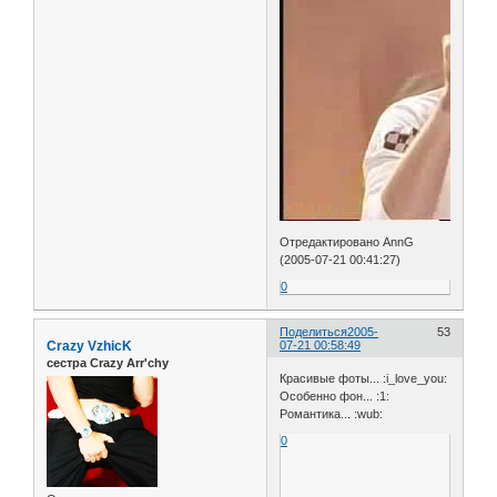
Отредактировано AnnG
(2005-07-21 00:41:27)
0
Поделиться
2005-
53
Crazy VzhicK
07-21 00:58:49
сестра Crazy Arr'chy
Красивые фоты... :i_love_you:
Особенно фон... :1:
Романтика... :wub:
0