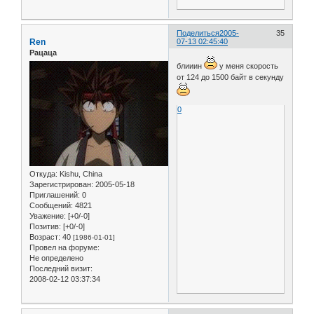
Поделиться
2005-
35
Ren
07-13 02:45:40
Рацаца
блииин
у меня скорость
от 124 до 1500 байт в секунду
0
Откуда:
Kishu, China
Зарегистрирован
: 2005-05-18
Приглашений:
0
Сообщений:
4821
Уважение:
[+0/-0]
Позитив:
[+0/-0]
Возраст:
40
[1986-01-01]
Провел на форуме:
Не определено
Последний визит:
2008-02-12 03:37:34