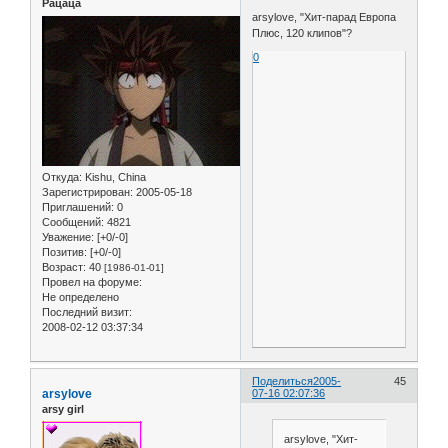
Рацаца
arsylove, "Хит-парад Европа
Плюс, 120 клипов"?
0
Откуда:
Kishu, China
Зарегистрирован
: 2005-05-18
Приглашений:
0
Сообщений:
4821
Уважение:
[+0/-0]
Позитив:
[+0/-0]
Возраст:
40
[1986-01-01]
Провел на форуме:
Не определено
Последний визит:
2008-02-12 03:37:34
Поделиться
2005-
45
arsylove
07-16 02:07:36
arsy girl
arsylove, "Хит-