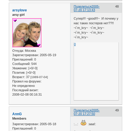
Поделиться
2005-
48
arsylove
07-20 17:13:43
arsy girl
Супер!!! ~good!!!~ И почему у
нас таких постеров нет??!!
~i`m_kry~ ~i`m_kry~
~i`m_kry~ ~i`m_kry~
~i`m_kry~
0
Откуда:
Москва
Зарегистрирован
: 2005-05-19
Приглашений:
0
Сообщений:
544
Уважение:
[+0/-0]
Позитив:
[+0/-0]
Возраст:
37
[1989-07-04]
Провел на форуме:
Не определено
Последний визит:
2008-02-08 00:16:31
Поделиться
2005-
49
AnnG
07-20 17:27:50
Members
Зарегистрирован
: 2005-05-18
:...:
:aaa!:
Приглашений:
0