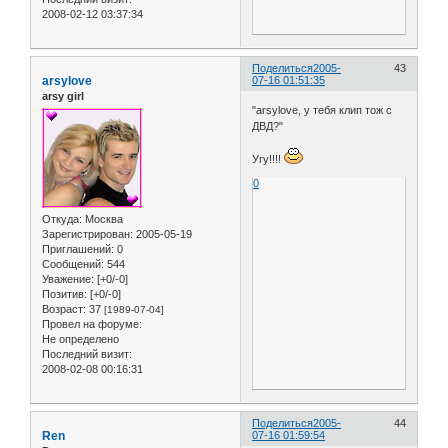
2008-02-12 03:37:34
Поделиться
2005-
43
arsylove
07-16 01:51:35
arsy girl
"аrsylove, у тебя клип тож с
ДВД?"
Угу!!!!
0
Откуда:
Москва
Зарегистрирован
: 2005-05-19
Приглашений:
0
Сообщений:
544
Уважение:
[+0/-0]
Позитив:
[+0/-0]
Возраст:
37
[1989-07-04]
Провел на форуме:
Не определено
Последний визит:
2008-02-08 00:16:31
Поделиться
2005-
44
Ren
07-16 01:59:54