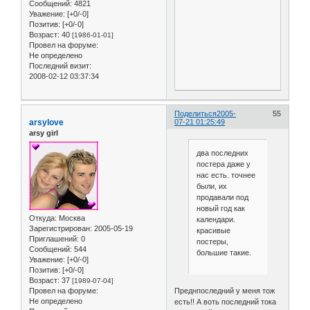
Сообщений:
4821
Уважение:
[+0/-0]
Позитив:
[+0/-0]
Возраст:
40
[1986-01-01]
Провел на форуме:
Не определено
Последний визит:
2008-02-12 03:37:34
Поделиться
2005-
55
arsylove
07-21 01:25:49
arsy girl
два последних
постера даже у
нас есть. точнее
были, их
продавали под
новый год как
Откуда:
Москва
календари.
Зарегистрирован
: 2005-05-19
красивые
Приглашений:
0
постеры,
Сообщений:
544
большие такие.
Уважение:
[+0/-0]
Позитив:
[+0/-0]
Возраст:
37
[1989-07-04]
Преднпоследний у меня тож
Провел на форуме:
Не определено
есть!! А воть последний тока