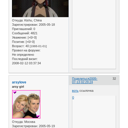
Откуда:
Kishu, China
Зарегистрирован
: 2005-05-18
Приглашений:
0
Сообщений:
4821
Уважение:
[+0/-0]
Позитив:
[+0/-0]
Возраст:
40
[1986-01-01]
Провел на форуме:
Не определено
Последний визит:
2008-02-12 03:37:34
Поделиться
2005-
32
arsylove
07-13 02:29:24
arsy girl
воть
ссылочка
0
Откуда:
Москва
Зарегистрирован
: 2005-05-19