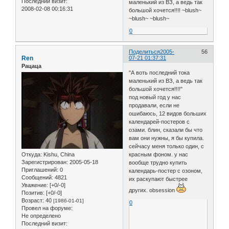
Последний визит:
маленький из ВЗ, а ведь так
2008-02-08 00:16:31
большой хочется!!!! ~blush~
~blush~ ~blush~
0
Поделиться
2005-
56
Ren
07-21 01:37:31
Рацаца
"А воть последний тока
маленький из ВЗ, а ведь так
большой хочется!!!!"
под новый год у нас
продавали, если не
ошибаюсь, 12 видов больших
календарей-постеров с
озами. блин, сказали бы что
вам они нужны, я бы купила.
сейчасу меня только один, с
Откуда:
Kishu, China
красным фоном. у нас
Зарегистрирован
: 2005-05-18
вообще трудно купить
Приглашений:
0
календарь-постер с озоном,
Сообщений:
4821
их раскупают быстрее
Уважение:
[+0/-0]
других. obsession
Позитив:
[+0/-0]
Возраст:
40
[1986-01-01]
0
Провел на форуме:
Не определено
Последний визит: