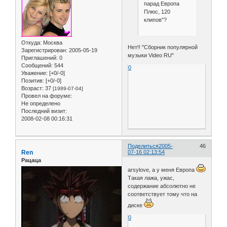
парад Европа
Плюс, 120
клипов"?
Откуда:
Москва
Нет!! "Сборник популярной
Зарегистрирован
: 2005-05-19
музыки Video RU"
Приглашений:
0
Сообщений:
544
0
Уважение:
[+0/-0]
Позитив:
[+0/-0]
Возраст:
37
[1989-07-04]
Провел на форуме:
Не определено
Последний визит:
2008-02-08 00:16:31
Поделиться
2005-
46
Ren
07-16 02:13:54
Рацаца
arsylove, а у меня Европа
Такая лажа, ужас,
содержание абсолютно не
соответствует тому что на
диске
0