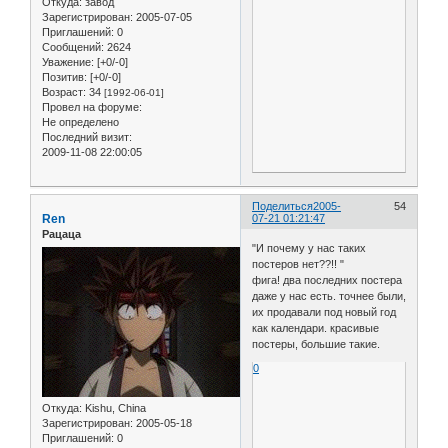
Откуда:
завод
Зарегистрирован
: 2005-07-05
Приглашений:
0
Сообщений:
2624
Уважение:
[+0/-0]
Позитив:
[+0/-0]
Возраст:
34
[1992-06-01]
Провел на форуме:
Не определено
Последний визит:
2009-11-08 22:00:05
Поделиться
2005-
54
Ren
07-21 01:21:47
Рацаца
"И почему у нас таких
постеров нет??!! "
фига! два последних постера
даже у нас есть. точнее были,
их продавали под новый год
как календари. красивые
постеры, большие такие.
0
Откуда:
Kishu, China
Зарегистрирован
: 2005-05-18
Приглашений:
0