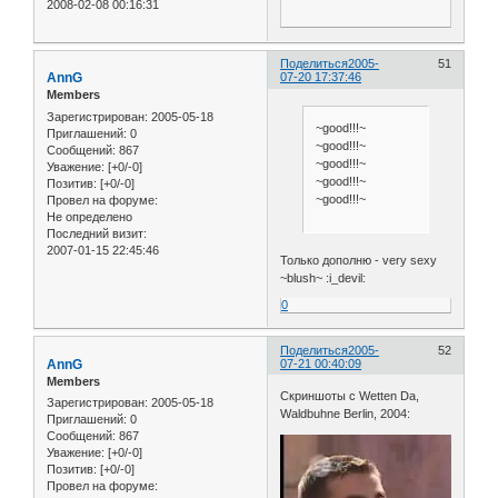
2008-02-08 00:16:31
Поделиться
2005-
51
AnnG
07-20 17:37:46
Members
Зарегистрирован
: 2005-05-18
~good!!!~
Приглашений:
0
~good!!!~
Сообщений:
867
~good!!!~
Уважение:
[+0/-0]
~good!!!~
Позитив:
[+0/-0]
~good!!!~
Провел на форуме:
Не определено
Последний визит:
2007-01-15 22:45:46
Только дополню - very sexy
~blush~ :i_devil:
0
Поделиться
2005-
52
AnnG
07-21 00:40:09
Members
Скриншоты с Wetten Da,
Зарегистрирован
: 2005-05-18
Waldbuhne Berlin, 2004:
Приглашений:
0
Сообщений:
867
Уважение:
[+0/-0]
Позитив:
[+0/-0]
Провел на форуме: