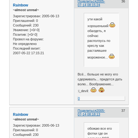
Поделиться
2005-
36
Rainbow
07-14 08:15:24
~almost unreal~
Зарегистрирован
: 2005-06-13
ути какой
Приглашений:
0
Сообщений:
230
хорошенький
Уважение:
[+0/-0]
обалдеть, я
Позитив:
[+0/-0]
сейчас
Провел на форуме:
расползусь по
Не определено
креслу как
Последний визит:
растаявшее
2007-05-22 17:15:21
мороженое...
Всё... больше не могу его
сдерживать... придется дать
волю... Воображению...
:i_devil:
0
Поделиться
2005-
37
Rainbow
07-14 08:18:13
~almost unreal~
Зарегистрирован
: 2005-06-13
обожаю все его
Приглашений:
0
фотки где он
Сообщений:
230