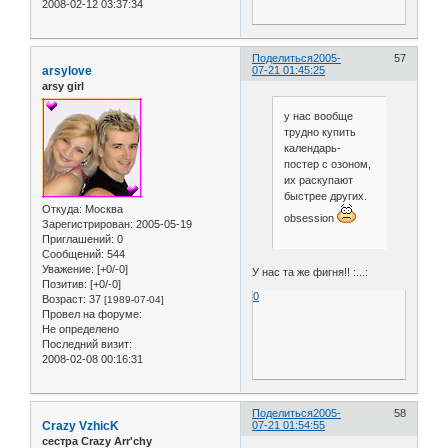
2008-02-12 03:37:34
Поделиться
2005-
57
arsylove
07-21 01:45:25
arsy girl
у нас вообще
трудно купить
календарь-
постер с озоном,
их раскупают
быстрее других.
Откуда:
Москва
obsession
Зарегистрирован
: 2005-05-19
Приглашений:
0
Сообщений:
544
Уважение:
[+0/-0]
У нас та же фигня!! :...:
Позитив:
[+0/-0]
0
Возраст:
37
[1989-07-04]
Провел на форуме:
Не определено
Последний визит:
2008-02-08 00:16:31
Поделиться
2005-
58
Crazy VzhicK
07-21 01:54:55
сестра Crazy Arr'chy