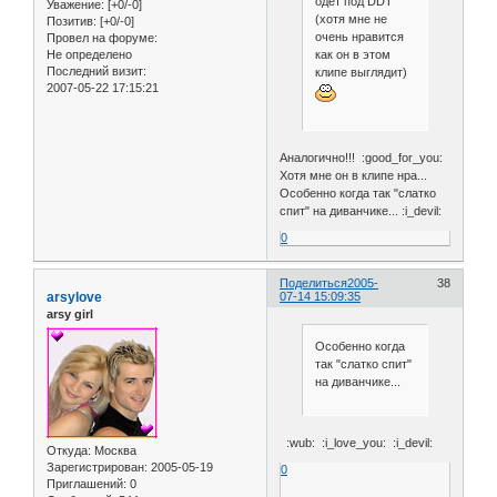
одет под DDT
Уважение:
[+0/-0]
(хотя мне не
Позитив:
[+0/-0]
очень нравится
Провел на форуме:
Не определено
как он в этом
Последний визит:
клипе выглядит)
2007-05-22 17:15:21
Аналогично!!! :good_for_you:
Хотя мне он в клипе нра...
Особенно когда так "слатко
спит" на диванчике... :i_devil:
0
Поделиться
2005-
38
arsylove
07-14 15:09:35
arsy girl
Особенно когда
так "слатко спит"
на диванчике...
:wub: :i_love_you: :i_devil:
Откуда:
Москва
Зарегистрирован
: 2005-05-19
0
Приглашений:
0