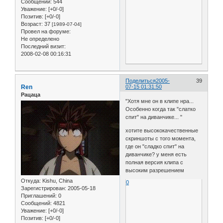
Сообщений:
544
Уважение:
[+0/-0]
Позитив:
[+0/-0]
Возраст:
37
[1989-07-04]
Провел на форуме:
Не определено
Последний визит:
2008-02-08 00:16:31
Поделиться
2005-
39
Ren
07-15 01:31:50
Рацаца
"Хотя мне он в клипе нра...
Особенно когда так "слатко
спит" на диванчике... "
хотите высококачественные
скриншоты с того момента,
где он "сладко спит" на
диванчике? у меня есть
полная версия клипа с
высоким разрешением
Откуда:
Kishu, China
0
Зарегистрирован
: 2005-05-18
Приглашений:
0
Сообщений:
4821
Уважение:
[+0/-0]
Позитив:
[+0/-0]