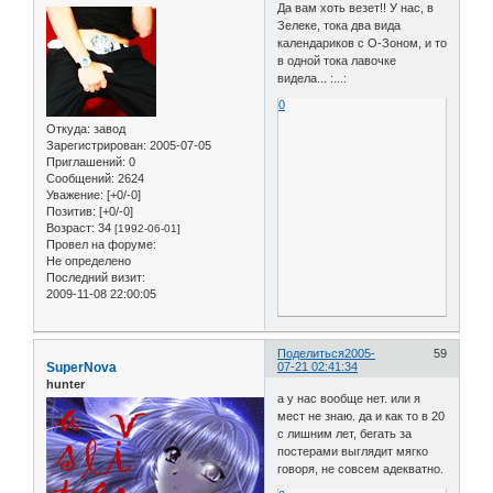
Да вам хоть везет!! У нас, в
Зелеке, тока два вида
календариков с О-Зоном, и то
в одной тока лавочке
видела... :...:
0
Откуда:
завод
Зарегистрирован
: 2005-07-05
Приглашений:
0
Сообщений:
2624
Уважение:
[+0/-0]
Позитив:
[+0/-0]
Возраст:
34
[1992-06-01]
Провел на форуме:
Не определено
Последний визит:
2009-11-08 22:00:05
Поделиться
2005-
59
SuperNova
07-21 02:41:34
hunter
а у нас вообще нет. или я
мест не знаю. да и как то в 20
с лишним лет, бегать за
постерами выглядит мягко
говоря, не совсем адекватно.