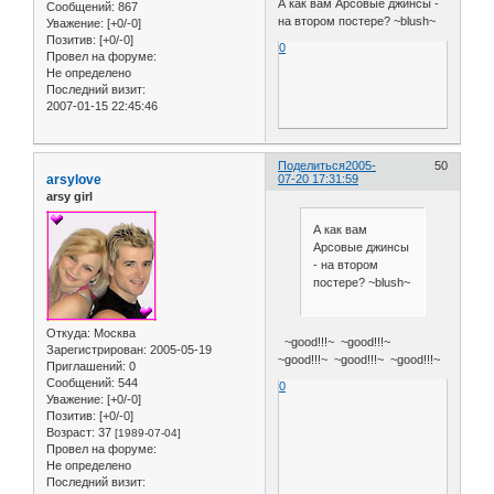
А как вам Арсовые джинсы -
Сообщений:
867
на втором постере? ~blush~
Уважение:
[+0/-0]
Позитив:
[+0/-0]
0
Провел на форуме:
Не определено
Последний визит:
2007-01-15 22:45:46
Поделиться
2005-
50
arsylove
07-20 17:31:59
arsy girl
А как вам
Арсовые джинсы
- на втором
постере? ~blush~
Откуда:
Москва
~good!!!~ ~good!!!~
Зарегистрирован
: 2005-05-19
~good!!!~ ~good!!!~ ~good!!!~
Приглашений:
0
Сообщений:
544
0
Уважение:
[+0/-0]
Позитив:
[+0/-0]
Возраст:
37
[1989-07-04]
Провел на форуме:
Не определено
Последний визит: