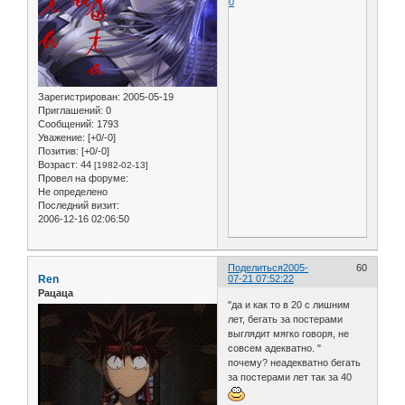
0
Зарегистрирован
: 2005-05-19
Приглашений:
0
Сообщений:
1793
Уважение:
[+0/-0]
Позитив:
[+0/-0]
Возраст:
44
[1982-02-13]
Провел на форуме:
Не определено
Последний визит:
2006-12-16 02:06:50
Поделиться
2005-
60
Ren
07-21 07:52:22
Рацаца
"да и как то в 20 с лишним
лет, бегать за постерами
выглядит мягко говоря, не
совсем адекватно. "
почему? неадекватно бегать
за постерами лет так за 40