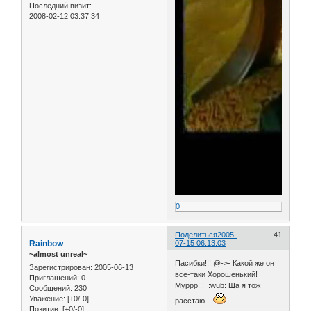
Последний визит:
2008-02-12 03:37:34
0
Поделиться
2005-
41
Rainbow
07-15 06:13:03
~almost unreal~
Пасибки!!! @->- Какой же он
Зарегистрирован
: 2005-06-13
все-таки Хорошенький!
Приглашений:
0
Муррр!!! :wub: Ща я тож
Сообщений:
230
Уважение:
[+0/-0]
расстаю...
Позитив:
[+0/-0]