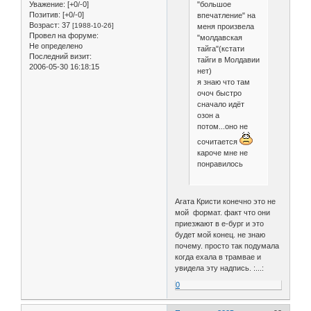
"большое
Уважение:
[+0/-0]
Позитив:
[+0/-0]
впечатление" на
Возраст:
37
[1988-10-26]
меня произвела
Провел на форуме:
"молдавская
Не определено
тайга"(кстати
Последний визит:
тайги в Молдавии
2006-05-30 16:18:15
нет)
я знаю что там
очоч быстро
сначало идёт
озон а
потом...оно не
сочитается
кароче мне не
понравилось
Агата Кристи конечно это не
мой формат. факт что они
приезжают в е-бург и это
будет мой конец. не знаю
почему. просто так подумала
когда ехала в трамвае и
увидела эту надпись. :...:
0