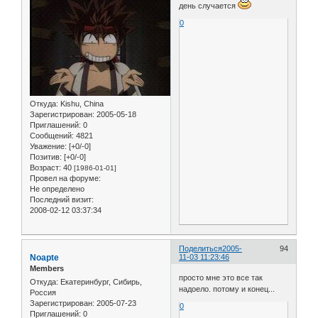
день случается
0
Откуда:
Kishu, China
Зарегистрирован
: 2005-05-18
Приглашений:
0
Сообщений:
4821
Уважение:
[+0/-0]
Позитив:
[+0/-0]
Возраст:
40
[1986-01-01]
Провел на форуме:
Не определено
Последний визит:
2008-02-12 03:37:34
Поделиться
2005-
94
Noapte
11-03 11:23:46
Members
просто мне это все так
Откуда:
Екатеринбург, Сибирь,
надоело. потому и конец...
Россия
Зарегистрирован
: 2005-07-23
0
Приглашений:
0