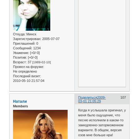
Откуда:
Минск
Зарегистрирован
: 2005-07-07
Приглашений:
0
Сообщений:
1234
Уважение:
[+0/-0]
Позитив:
[+0/-0]
Возраст:
37
[1989-02-10]
Провел на форуме:
Не определено
Последний визит:
2010-05-10 21:57:04
Поделиться
2009-
107
Натали
03-01 21:05:29
Members
Когда я услышала оригинал, у
меня было ощущение, что
песню исполнили в каком-то
замедленно-заторможенном
варианте. В общем, версия
озов мне больше нра!