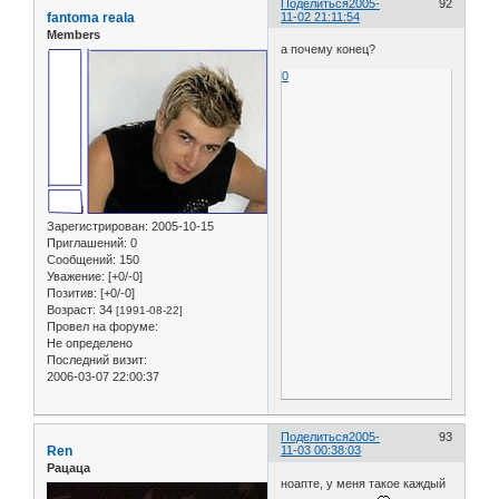
Поделиться
2005-
92
fantoma reala
11-02 21:11:54
Members
а почему конец?
0
Зарегистрирован
: 2005-10-15
Приглашений:
0
Сообщений:
150
Уважение:
[+0/-0]
Позитив:
[+0/-0]
Возраст:
34
[1991-08-22]
Провел на форуме:
Не определено
Последний визит:
2006-03-07 22:00:37
Поделиться
2005-
93
Ren
11-03 00:38:03
Рацаца
ноапте, у меня такое каждый