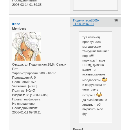
Последний визит:
2006-03-14 01:39:35
Поделиться
2005-
96
Irena
11-06 03:07:21
Members
тут наконец
прослушала
молдавскую
тайгу(настоящаее
порно!!!!!
порнуха!!!такое
Откуда:
ул Подольская,28,8,г.Санкт-
ГЭ!!!!), дчпк на
Пет
каком-то
Зарегистрирован
: 2005-10-17
искаверканном
Приглашений:
0
молдавском
Сообщений:
478
и на русском от
Уважение:
[+0/-0]
чего плачут
Позитив:
[+0/-0]
Возраст:
38
[1988-07-05]
гитары!!!
Провел на форуме:
да смайликов не
Не определено
хватит, чтоб
Последний визит:
выразить моё
2006-01-11 09:30:11
фу!!
Браво!