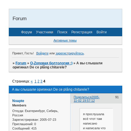
Forum
Форум
Участники
Поиск
Регистрация
Войти
Активные темы
Привет, Гость!
Войдите
или
зарегистрируйтесь
.
»
Forum
»
O-Zonoвая болтология :)
»
А вы слышали
оригинал De ce plâng chitarele?
Страница:
«
1
2
3
4
А вы слышали оригинал De ce plâng chitarele?
Поделиться
2005-
91
Noapte
11-02 19:57:12
Members
Откуда:
Екатеринбург, Сибирь,
я прослушала
Россия
всё чтот там
Зарегистрирован
: 2005-07-23
написано
Приглашений:
0
и написала что
Сообщений:
415