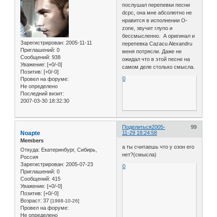
послушал перепевки песни
dcpc, она мне абсолютно не
нравится в исполнении O-
zone, звучит глупо и
бессмысленно. А оригинал и
Зарегистрирован
: 2005-11-11
перепевка Cazacu Alexandru
Приглашений:
0
меня потрясли. Даже не
Сообщений:
938
ожидал что в этой песне на
Уважение:
[+0/-0]
самом деле столько смысла.
Позитив:
[+0/-0]
0
Провел на форуме:
Не определено
Последний визит:
2007-03-30 18:32:30
Поделиться
2005-
99
Noapte
11-29 18:24:58
Members
а ты считаешь что у озон его
Откуда:
Екатеринбург, Сибирь,
нет?(смысла)
Россия
Зарегистрирован
: 2005-07-23
0
Приглашений:
0
Сообщений:
415
Уважение:
[+0/-0]
Позитив:
[+0/-0]
Возраст:
37
[1988-10-26]
Провел на форуме:
Не определено