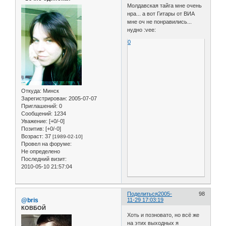
Молдавская тайга мне очень
нра... а вот Гитары от ВИА
мне оч не понравились...
нудно :vee:
0
Откуда:
Минск
Зарегистрирован
: 2005-07-07
Приглашений:
0
Сообщений:
1234
Уважение:
[+0/-0]
Позитив:
[+0/-0]
Возраст:
37
[1989-02-10]
Провел на форуме:
Не определено
Последний визит:
2010-05-10 21:57:04
Поделиться
2005-
98
@bris
11-29 17:03:19
КОВБОЙ
Хоть и позновато, но всё же
на этих выходных я