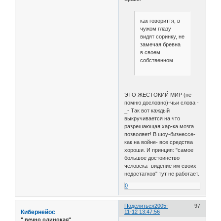
как говориття, в
чужом глазу
видят соринку, не
замечая бревна
в своем
собственном
ЭТО ЖЕСТОКИЙ МИР (не
помню дословно)-чьи слова -
_- Так вот каждый
выкручивается на что
разрешающая хар-ка мозга
позволяет! В шоу-бизнессе-
как на войне- все средства
хороши. И принцип: "самое
большое достоинство
человека- видение им своих
недостатков" тут не работает.
0
Поделиться
2005-
97
Кибернейос
11-12 13:47:56
" вечно одинокая"