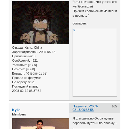
"а ты считаешь что у озон его
нет?(смысла)
Причем хронически! Из песни
в песню... "
согласен...
0
Откуда:
Kishu, China
Зарегистрирован
: 2005-05-18
Приглашений:
0
Сообщений:
4821
Уважение:
[+0/-0]
Позитив:
[+0/-0]
Возраст:
40
[1986-01-01]
Провел на форуме:
Не определено
Последний визит:
2008-02-12 03:37:34
Поделиться
2009-
105
Kylie
02-15 00:38:58
Members
Я слышала,но О-зон лучше
перепели,пусть и по-своему...