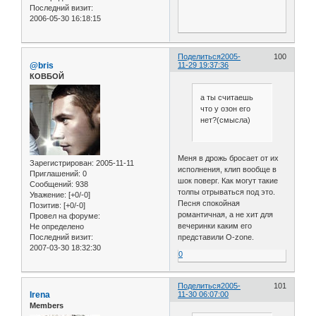
Последний визит:
2006-05-30 16:18:15
Поделиться
2005-
100
@bris
11-29 19:37:36
КОВБОЙ
а ты считаешь
что у озон его
нет?(смысла)
Меня в дрожь бросает от их
Зарегистрирован
: 2005-11-11
исполнения, клип вообще в
Приглашений:
0
шок поверг. Как могут такие
Сообщений:
938
толпы отрываться под это.
Уважение:
[+0/-0]
Песня спокойная
Позитив:
[+0/-0]
романтичная, а не хит для
Провел на форуме:
вечеринки каким его
Не определено
представили O-zone.
Последний визит:
2007-03-30 18:32:30
0
Поделиться
2005-
101
Irena
11-30 06:07:00
Members