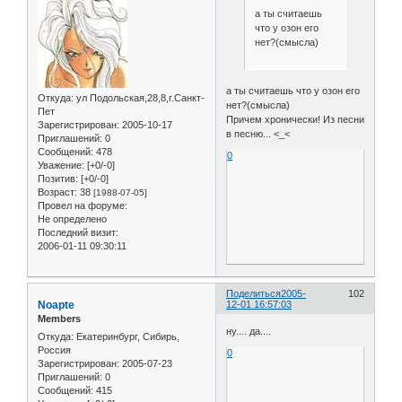
а ты считаешь
что у озон его
нет?(смысла)
а ты считаешь что у озон его
Откуда:
ул Подольская,28,8,г.Санкт-
нет?(смысла)
Пет
Причем хронически! Из песни
Зарегистрирован
: 2005-10-17
в песню... <_<
Приглашений:
0
Сообщений:
478
0
Уважение:
[+0/-0]
Позитив:
[+0/-0]
Возраст:
38
[1988-07-05]
Провел на форуме:
Не определено
Последний визит:
2006-01-11 09:30:11
Поделиться
2005-
102
Noapte
12-01 16:57:03
Members
ну.... да....
Откуда:
Екатеринбург, Сибирь,
Россия
0
Зарегистрирован
: 2005-07-23
Приглашений:
0
Сообщений:
415