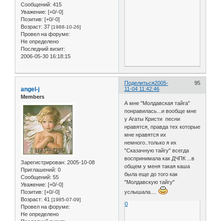
Сообщений:
415
Уважение:
[+0/-0]
Позитив:
[+0/-0]
Возраст:
37
[1988-10-26]
Провел на форуме:
Не определено
Последний визит:
2006-05-30 16:18:15
Поделиться
2005-
95
angel-j
11-04 11:42:46
Members
А мне "Молдавская тайга"
понравилась...и вообще мне
у Агаты Кристи песни
нравятся, правда тех которые
мне нравятся их
немного..только я их
"Сказачную тайгу" всегда
воспринимала как ДЧПК ...в
Зарегистрирован
: 2005-10-08
общем у меня такая каша
Приглашений:
0
была еще до того как
Сообщений:
55
"Молдавскую тайгу"
Уважение:
[+0/-0]
Позитив:
[+0/-0]
услышала....
Возраст:
41
[1985-07-09]
0
Провел на форуме:
Не определено