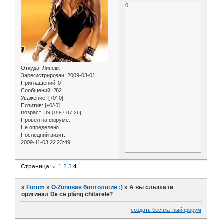
0
Откуда:
Липецк
Зарегистрирован
: 2009-03-01
Приглашений:
0
Сообщений:
282
Уважение:
[+0/-0]
Позитив:
[+0/-0]
Возраст:
39
[1987-07-26]
Провел на форуме:
Не определено
Последний визит:
2009-11-03 22:23:49
Страница:
«
1
2
3
4
»
Forum
»
O-Zonoвая болтология :)
»
А вы слышали
оригинал De ce plâng chitarele?
создать бесплатный форум