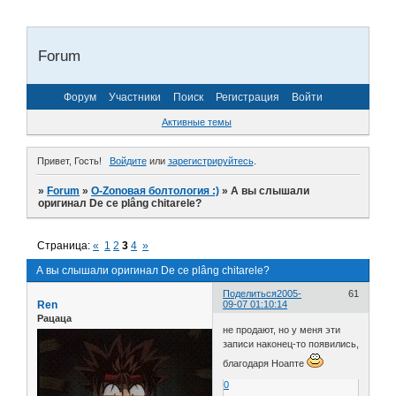
Forum
Форум
Участники
Поиск
Регистрация
Войти
Активные темы
Привет, Гость!
Войдите
или
зарегистрируйтесь
.
»
Forum
»
O-Zonoвая болтология :)
»
А вы слышали
оригинал De ce plâng chitarele?
Страница:
«
1
2
3
4
»
А вы слышали оригинал De ce plâng chitarele?
Поделиться
2005-
61
Ren
09-07 01:10:14
Рацаца
не продают, но у меня эти
записи наконец-то появились,
благодаря Ноапте
0