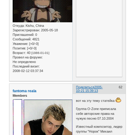
Откуда:
Kishu, China
Зарегистрирован
: 2005-05-18
Приглашений:
0
Сообщений:
4821
Уважение:
[+0/-0]
Позитив:
[+0/-0]
Возраст:
40
[1986-01-01]
Провел на форуме:
Не определено
Последний визит:
2008-02-12 03:37:34
Поделиться
2005-
62
fantoma reala
10-21 15:39:13
Members
вот на эту тему статейка
Группа O-Zone приписала
себе авторские права на
чужую песню 07.10.2004
Известный композитор, лидер
группы "Норок" Михаил