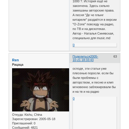
1000 ?. История ещё не
закончена. Здесь сильно
замешаны авторские права.
А песня "Де че плынг
китареле" раздаётся в версии
"O-Zone" повсюду на радио,
по ТВ и на дискотеках.
Автор - Наталья Синявская,
специально для music.md
0
Поделиться
2005-
63
Ren
10-21 18:33:43
Рацаца
осподя, эти статьи уже
плесенью поросли. если бы
были проблемы с
авторством, и песню и клип
мгновенно заблокировали бы
и на тв и на радио
0
Откуда:
Kishu, China
Зарегистрирован
: 2005-05-18
Приглашений:
0
Сообщений:
4821