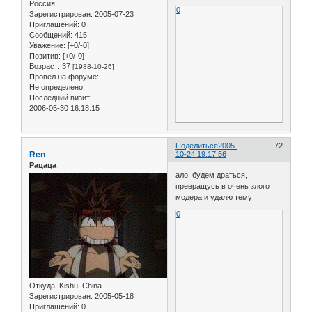
Россия
0
Зарегистрирован
: 2005-07-23
Приглашений:
0
Сообщений:
415
Уважение:
[+0/-0]
Позитив:
[+0/-0]
Возраст:
37
[1988-10-26]
Провел на форуме:
Не определено
Последний визит:
2006-05-30 16:18:15
Поделиться
2005-
72
Ren
10-24 19:17:56
Рацаца
ало, будем драться,
превращусь в очень злого
модера и удалю тему
0
Откуда:
Kishu, China
Зарегистрирован
: 2005-05-18
Приглашений:
0