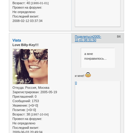
Возраст:
40
[1986-01-01]
Провел на форуме:
Не определено
Последний визит:
2008-02-12 03:37:34
Поделиться
2005-
84
Viata
11-01 08:31:50
Love Billy-Key!!!
а мне
понравилось...
и мне!
0
Откуда:
Россия, Москва
Зарегистрирован
: 2005-05-19
Приглашений:
0
Сообщений:
1753
Уважение:
[+0/-0]
Позитив:
[+0/-0]
Возраст:
38
[1987-10-04]
Провел на форуме:
Не определено
Последний визит:
2009-06-03 20:49:04