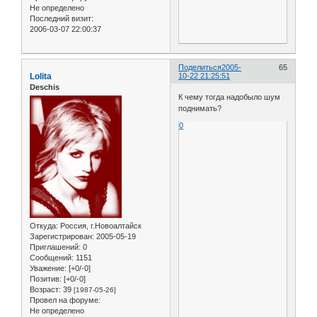
Не определено
Последний визит:
2006-03-07 22:00:37
Поделиться
2005-
65
Lolita
10-22 21:25:51
Deschis
К чему тогда надобыло шум
поднимать?
0
Откуда:
Россия, г.Новоалтайск
Зарегистрирован
: 2005-05-19
Приглашений:
0
Сообщений:
1151
Уважение:
[+0/-0]
Позитив:
[+0/-0]
Возраст:
39
[1987-05-26]
Провел на форуме:
Не определено