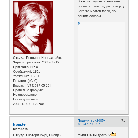
В таком случае остальные
песни он тоже видимо спер, у
него же мозгов мало, по
вашим словам.
0
Откуда:
Россия, г.Новоалтайск
Зарегистрирован
: 2005-05-19
Приглашений:
0
Сообщений:
1151
Уважение:
[+0/-0]
Позитив:
[+0/-0]
Возраст:
39
[1987-05-26]
Провел на форуме:
Не определено
Последний визит:
2005-12-07 11:32:00
Поделиться
2005-
71
Noapte
10-24 17:15:37
Members
Откуда:
Екатеринбург, Сибирь,
МИЛЕНА ты Долган?