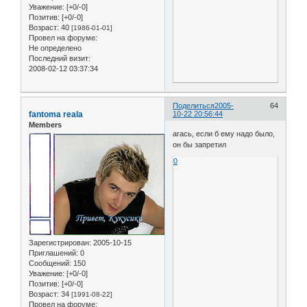
Уважение:
[+0/-0]
Позитив:
[+0/-0]
Возраст:
40
[1986-01-01]
Провел на форуме:
Не определено
Последний визит:
2008-02-12 03:37:34
Поделиться
2005-
64
fantoma reala
10-22 20:56:44
Members
агась, если б ему надо было,
он бы запретил
0
Зарегистрирован
: 2005-10-15
Приглашений:
0
Сообщений:
150
Уважение:
[+0/-0]
Позитив:
[+0/-0]
Возраст:
34
[1991-08-22]
Провел на форуме: