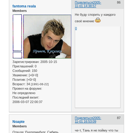
Поделиться
2005-
86
fantoma reala
11-01 14:38:57
Members
Не буду спорить у каждого
своё мнение
0
Зарегистрирован
: 2005-10-15
Приглашений:
0
Сообщений:
150
Уважение:
[+0/-0]
Позитив:
[+0/-0]
Возраст:
34
[1991-08-22]
Провел на форуме:
Не определено
Последний визит:
2006-03-07 22:00:37
Поделиться
2005-
87
Noapte
11-01 16:53:09
Members
че-т, Тань я не пойму что ты
Откуда:
Екатеринбург, Сибирь,