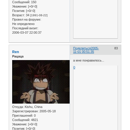
Сообщений:
150
Уважение:
[+0/-0]
Позитив:
[+0/-0]
Возраст:
34
[1991-08-22]
Провел на форуме:
Не определено
Последний визит:
2006-03-07 22:00:37
Поделиться
2005-
83
Ren
11-01 00:51:35
Рацаца
а мне понравилось...
0
Откуда:
Kishu, China
Зарегистрирован
: 2005-05-18
Приглашений:
0
Сообщений:
4821
Уважение:
[+0/-0]
Позитив:
[+0/-0]