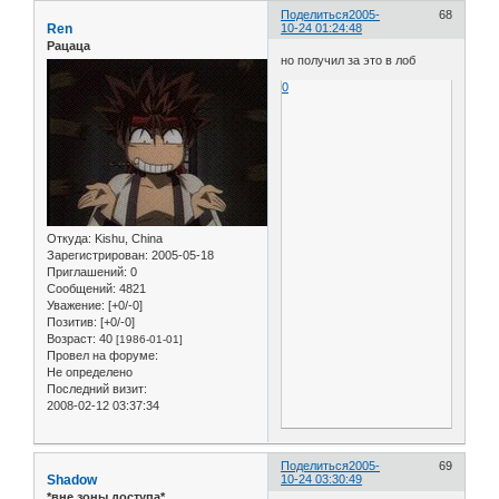
Поделиться
2005-
68
Ren
10-24 01:24:48
Рацаца
но получил за это в лоб
0
Откуда:
Kishu, China
Зарегистрирован
: 2005-05-18
Приглашений:
0
Сообщений:
4821
Уважение:
[+0/-0]
Позитив:
[+0/-0]
Возраст:
40
[1986-01-01]
Провел на форуме:
Не определено
Последний визит:
2008-02-12 03:37:34
Поделиться
2005-
69
Shadow
10-24 03:30:49
*вне зоны доступа*