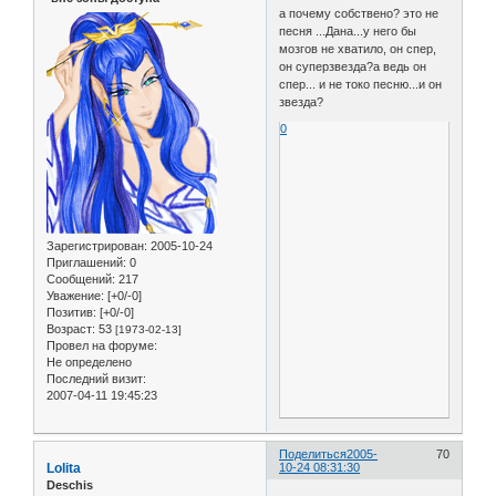
а почему собствено? это не
песня ...Дана...у него бы
мозгов не хватило, он спер,
он суперзвезда?а ведь он
спер... и не токо песню...и он
звезда?
0
Зарегистрирован
: 2005-10-24
Приглашений:
0
Сообщений:
217
Уважение:
[+0/-0]
Позитив:
[+0/-0]
Возраст:
53
[1973-02-13]
Провел на форуме:
Не определено
Последний визит:
2007-04-11 19:45:23
Поделиться
2005-
70
Lolita
10-24 08:31:30
Deschis