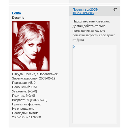
Поделиться
2005-
67
Lolita
10-23 20:44:05
Deschis
Насколько мне известно,
Долган действительно
предпринимал жалкие
попытки загрести себе денег
от Дана.
0
Откуда:
Россия, г.Новоалтайск
Зарегистрирован
: 2005-05-19
Приглашений:
0
Сообщений:
1151
Уважение:
[+0/-0]
Позитив:
[+0/-0]
Возраст:
39
[1987-05-26]
Провел на форуме:
Не определено
Последний визит:
2005-12-07 11:32:00