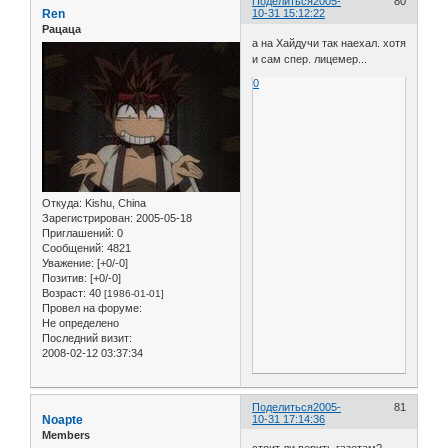
Поделиться
2005-
80
Ren
10-31 15:12:22
Рацаца
а на Хайдучи так наехал. хотя
и сам спер. лицемер...
0
Откуда:
Kishu, China
Зарегистрирован
: 2005-05-18
Приглашений:
0
Сообщений:
4821
Уважение:
[+0/-0]
Позитив:
[+0/-0]
Возраст:
40
[1986-01-01]
Провел на форуме:
Не определено
Последний визит:
2008-02-12 03:37:34
Поделиться
2005-
81
Noapte
10-31 17:14:36
Members