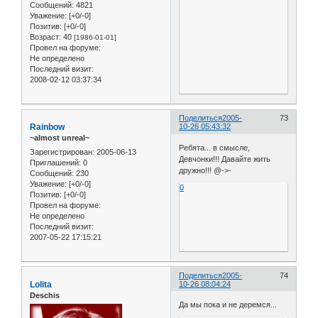
Сообщений:
4821
Уважение:
[+0/-0]
Позитив:
[+0/-0]
Возраст:
40
[1986-01-01]
Провел на форуме:
Не определено
Последний визит:
2008-02-12 03:37:34
Поделиться
2005-
73
Rainbow
10-26 05:43:32
~almost unreal~
Ребята... в смысле,
Зарегистрирован
: 2005-06-13
Девчонки!!! Давайте жить
Приглашений:
0
дружно!!! @->-
Сообщений:
230
Уважение:
[+0/-0]
0
Позитив:
[+0/-0]
Провел на форуме:
Не определено
Последний визит:
2007-05-22 17:15:21
Поделиться
2005-
74
Lolita
10-26 08:04:24
Deschis
Да мы пока и не деремся...