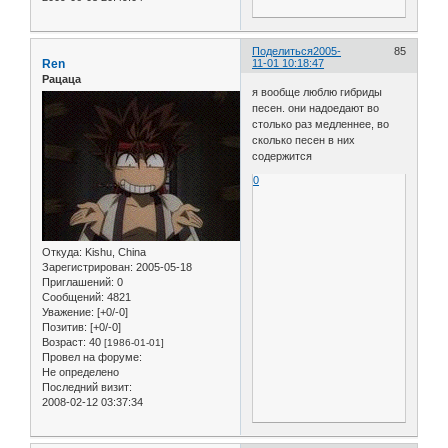
Поделиться
2005-
85
Ren
11-01 10:18:47
Рацаца
я вообще люблю гибриды
песен. они надоедают во
столько раз медленнее, во
сколько песен в них
содержится
0
Откуда:
Kishu, China
Зарегистрирован
: 2005-05-18
Приглашений:
0
Сообщений:
4821
Уважение:
[+0/-0]
Позитив:
[+0/-0]
Возраст:
40
[1986-01-01]
Провел на форуме:
Не определено
Последний визит:
2008-02-12 03:37:34