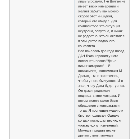
лишь угрозами. Г-н Долган не
имеет таких намерений и
желает забыть как можно
скорее этот инцидент,
который его обидел. Для
композитора эта ситуация
неудобна, запутана, и никак
не радостно, что он оказался
в эпицентре подобного
конфликта.
Всё началось два года назад.
ДАН Бэлан просил у него
исполнить песню "Де че
плынг китареле". - Я
согласился,- вспоминает М.
Долган, - мне захотелось,
чтобы у него был успех. И я
знал, что у Дана будет успех.
Он даже предложил
подписать мне контракт. И
потом знаете какое было
обращение с контрактами
тогда. Я поспешил куда-то и
быстро подписал. Однако
когда я послушал песню, я
ужаснулся от изменений.
Можешь придать песне
другой стиль, можешь