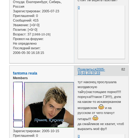
стоит ли верить газетам?
Откуда:
Екатеринбург, Сибирь,
Россия
0
Зарегистрирован
: 2005-07-23
Приглашений:
0
Сообщений:
415
Уважение:
[+0/-0]
Позитив:
[+0/-0]
Возраст:
37
[1988-10-26]
Провел на форуме:
Не определено
Последний визит:
2006-05-30 16:18:15
Поделиться
2005-
82
fantoma reala
10-31 21:37:33
Members
тут наконец прослушала
молдавскую
тайгу(настоящаее порно!!!!!
порнуха!!!такое ГЭ!!!!), дчпк
на каком-то искаверканном
молдавском
и на
русском от чего плачут
гитары!!!
да смайликов не хватит, чтоб
выразить моё фу!!
Зарегистрирован
: 2005-10-15
Приглашений:
0
0