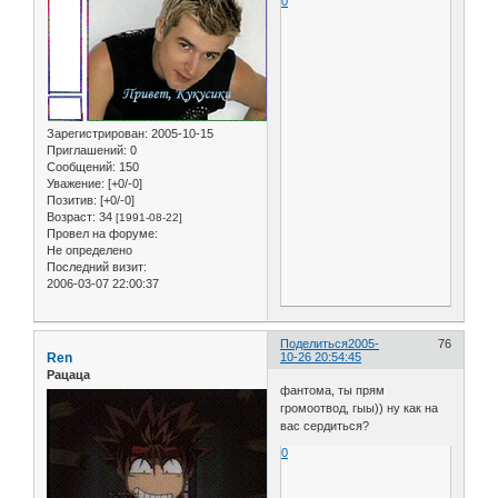
0
Зарегистрирован
: 2005-10-15
Приглашений:
0
Сообщений:
150
Уважение:
[+0/-0]
Позитив:
[+0/-0]
Возраст:
34
[1991-08-22]
Провел на форуме:
Не определено
Последний визит:
2006-03-07 22:00:37
Поделиться
2005-
76
Ren
10-26 20:54:45
Рацаца
фантома, ты прям
громоотвод, гыы)) ну как на
вас сердиться?
0