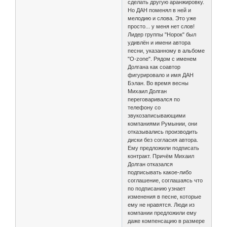
сделать другую аранжировку.
Но ДАН поменял в ней и
мелодию и слова. Это уже
просто... у меня нет слов!
Лидер группы "Норок" был
удивлён и имени автора
песни, указанному в альбоме
"O-zone". Рядом с именем
Долгана как соавтор
фигурировало и имя ДАН
Бэлан. Во время весны
Михаил Долган
переговаривался по
телефону со
звукозаписывающими
компаниями Румынии, они
отказывались производить
диски без согласия автора.
Ему предложили подписать
контракт. Причём Михаил
Долган отказался
подписывать какое-либо
соглашение, соглашаясь что
по подписанию узнает
изменения в песне, которые
ему не нравятся. Люди из
компании предложили ему
даже компенсацию в размере