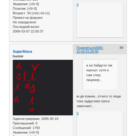
Уважение:
[+0/-0]
0
Позитив:
[+0/-0]
Возраст:
34
[1991-08-22]
Провел на форуме:
Не определено
Последний визит:
2006-03-07 22:00:37
Поделиться
2005-
89
SuperNova
11-02 01:26:40
hunter
а на Хайдучи так
наехал. хотя и
сам спер.
лицемер...
м-дя помню...отчего то люди
тока задругими грехи
замечают...
0
Зарегистрирован
: 2005-05-19
Приглашений:
0
Сообщений:
1793
Уважение:
[+0/-0]