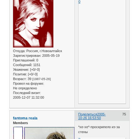
0
Откуда:
Россия, г.Новоалтайск
Зарегистрирован
: 2005-05-19
Приглашений:
0
Сообщений:
1151
Уважение:
[+0/-0]
Позитив:
[+0/-0]
Возраст:
39
[1987-05-26]
Провел на форуме:
Не определено
Последний визит:
2005-12-07 11:32:00
Поделиться
2005-
75
fantoma reala
10-26 16:53:50
Members
*хе-хе*-проскрипело из-за
стены