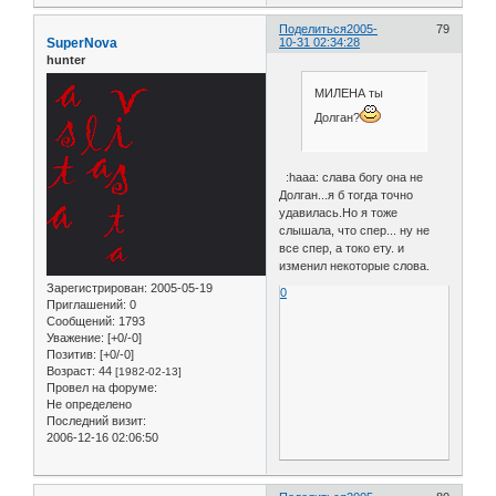
Поделиться
2005-
79
SuperNova
10-31 02:34:28
hunter
МИЛЕНА ты
Долган?
:haaa: слава богу она не
Долган...я б тогда точно
удавилась.Но я тоже
слышала, что спер... ну не
все спер, а токо ету. и
изменил некоторые слова.
Зарегистрирован
: 2005-05-19
0
Приглашений:
0
Сообщений:
1793
Уважение:
[+0/-0]
Позитив:
[+0/-0]
Возраст:
44
[1982-02-13]
Провел на форуме:
Не определено
Последний визит:
2006-12-16 02:06:50