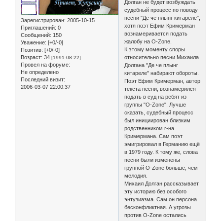
Долган не будет возбуждать
судебный процесс по поводу
песни "Де че плынг китареле",
Зарегистрирован
: 2005-10-15
хотя поэт Ефим Кримерман
Приглашений:
0
вознамеривается подать
Сообщений:
150
жалобу на O-Zone.
Уважение:
[+0/-0]
К этому моменту споры
Позитив:
[+0/-0]
относительно песни Михаила
Возраст:
34
[1991-08-22]
Провел на форуме:
Долгана "Де че плынг
Не определено
китареле" набирают обороты.
Последний визит:
Поэт Ефим Кримерман, автор
2006-03-07 22:00:37
текста песни, вознамерился
подать в суд на ребят из
группы "O-Zone". Лучше
сказать, судебный процесс
был инициирован близким
родственником г-на
Кримермана. Сам поэт
эмигрировал в Германию ещё
в 1979 году. К тому же, слова
песни были изменены
группой O-Zone больше, чем
мелодия.
Михаил Долган рассказывает
эту историю без особого
энтузиазма. Сам он персона
бесконфликтная. А угрозы
против O-Zone остались