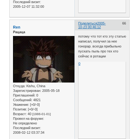
Последний визит:
2005-12-07 11:32:00
Поделиться
2005-
66
Ren
10-23 00:46:12
Рацаца
потому что тот кто эту статью
написал, получил за нее
гонорар. всегда прибыльно
пускать пыль про тех кто
сейчас в ротации
0
Откуда:
Kishu, China
Зарегистрирован
: 2005-05-18
Приглашений:
0
Сообщений:
4821
Уважение:
[+0/-0]
Позитив:
[+0/-0]
Возраст:
40
[1986-01-01]
Провел на форуме:
Не определено
Последний визит:
2008-02-12 03:37:34