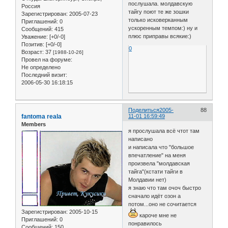
послушала. молдавскую
Россия
тайгу поют те же зошки
Зарегистрирован
: 2005-07-23
только исковерканным
Приглашений:
0
ускоренным темпом:) ну и
Сообщений:
415
плюс приправы всякие:)
Уважение:
[+0/-0]
Позитив:
[+0/-0]
0
Возраст:
37
[1988-10-26]
Провел на форуме:
Не определено
Последний визит:
2006-05-30 16:18:15
Поделиться
2005-
88
fantoma reala
11-01 16:59:49
Members
я прослушала всё чтот там
написано
и написала что "большое
впечатление" на меня
произвела "молдавская
тайга"(кстати тайги в
Молдавии нет)
я знаю что там очоч быстро
сначало идёт озон а
потом...оно не сочитается
Зарегистрирован
: 2005-10-15
кароче мне не
Приглашений:
0
понравилось
Сообщений:
150