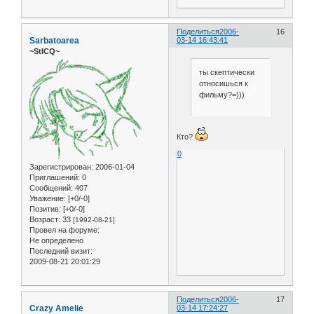
Поделиться
2006-
16
Sarbatoarea
03-14 16:43:41
~StICQ~
ты скептически
относишься к
фильму?=)))
Кто?
0
Зарегистрирован
: 2006-01-04
Приглашений:
0
Сообщений:
407
Уважение:
[+0/-0]
Позитив:
[+0/-0]
Возраст:
33
[1992-08-21]
Провел на форуме:
Не определено
Последний визит:
2009-08-21 20:01:29
Поделиться
2006-
17
Crazy Amelie
03-14 17:24:27