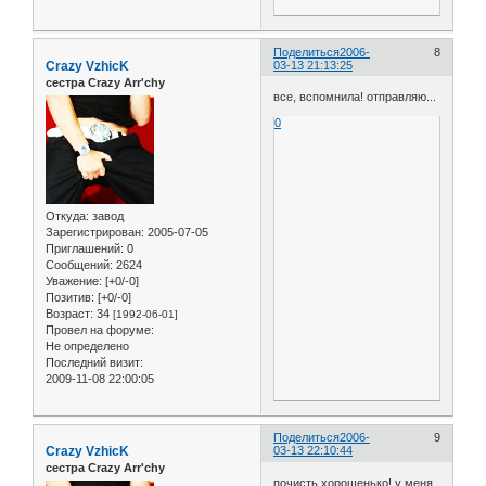
Поделиться
2006-
8
Crazy VzhicK
03-13 21:13:25
сестра Crazy Arr'chy
все, вспомнила! отправляю...
0
Откуда:
завод
Зарегистрирован
: 2005-07-05
Приглашений:
0
Сообщений:
2624
Уважение:
[+0/-0]
Позитив:
[+0/-0]
Возраст:
34
[1992-06-01]
Провел на форуме:
Не определено
Последний визит:
2009-11-08 22:00:05
Поделиться
2006-
9
Crazy VzhicK
03-13 22:10:44
сестра Crazy Arr'chy
почисть хорошенько! у меня