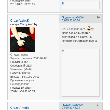
Последний визит:
0
2010-01-11 02:26:15
Поделиться
2006-
26
Crazy VzhicK
03-15 22:05:24
сестра Crazy Arr'chy
??? че за фигня???
у
меня все открывается.
скачивала я с сайта, на
котором регистрация нужна.
-_-
0
Откуда:
завод
Зарегистрирован
: 2005-07-05
Приглашений:
0
Сообщений:
2624
Уважение:
[+0/-0]
Позитив:
[+0/-0]
Возраст:
34
[1992-06-01]
Провел на форуме:
Не определено
Последний визит:
2009-11-08 22:00:05
Поделиться
2006-
27
Crazy Amelie
03-15 22:48:23