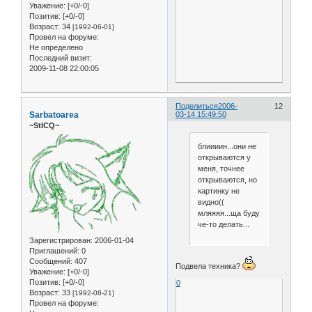
Уважение:
[+0/-0]
Позитив:
[+0/-0]
Возраст:
34
[1992-06-01]
Провел на форуме:
Не определено
Последний визит:
2009-11-08 22:00:05
Поделиться
2006-
12
Sarbatoarea
03-14 15:49:50
~StICQ~
блиииин...они не
открываются у
меня, точнее
открываются, но
картинку не
видно((
мляяяя...ща буду
че-то делать...
Зарегистрирован
: 2006-01-04
Приглашений:
0
Сообщений:
407
Подвела техника?
Уважение:
[+0/-0]
Позитив:
[+0/-0]
0
Возраст:
33
[1992-08-21]
Провел на форуме: