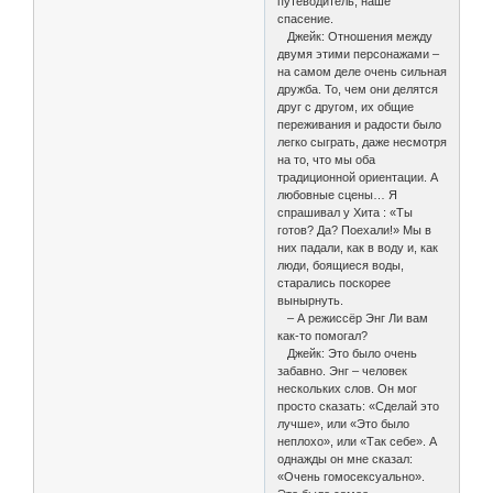
путеводитель, наше
спасение.
Джейк: Отношения между
двумя этими персонажами –
на самом деле очень сильная
дружба. То, чем они делятся
друг с другом, их общие
переживания и радости было
легко сыграть, даже несмотря
на то, что мы оба
традиционной ориентации. А
любовные сцены… Я
спрашивал у Хита : «Ты
готов? Да? Поехали!» Мы в
них падали, как в воду и, как
люди, боящиеся воды,
старались поскорее
вынырнуть.
– А режиссёр Энг Ли вам
как-то помогал?
Джейк: Это было очень
забавно. Энг – человек
нескольких слов. Он мог
просто сказать: «Сделай это
лучше», или «Это было
неплохо», или «Так себе». А
однажды он мне сказал:
«Очень гомосексуально».