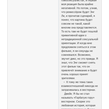
гомосексуалистах, и первая
моя реакция была крайне
негативной. Но потом, узнав,
что режиссёром будет Энг
Ли, и прочитав сценарий, я
понял, что картина будет
совсем не такой, какой
многим она представляется.
То есть там не будет пошлой
примитивной идеи о
нетрадиционной сексуальной
ориентации. И когда мне
предложили сняться в этом
фильме, я ни секунды не
сомневался. Возможно,
звучит дико, но это правда. Я
знал, что Энг сможет снять
этот фильм так, что он
привлечёт внимание и будет
очень хорошо принят
зрителями.
– К тому же тема таких
взаимоотношений никогда не
затрагивалась в вестернах.
Джейк: Я бы не стал
называть «Горбатую гору»
вестерном. Скорее это
любовная история, которая