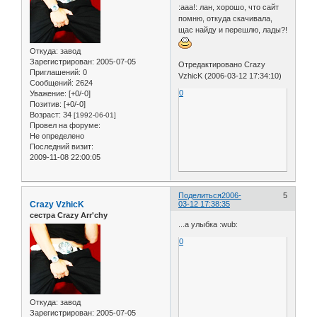
:aaa!: лан, хорошо, что сайт
помню, откуда скачивала,
щас найду и перешлю, лады?!
Откуда:
завод
Зарегистрирован
: 2005-07-05
Отредактировано Crazy
Приглашений:
0
VzhicK (2006-03-12 17:34:10)
Сообщений:
2624
0
Уважение:
[+0/-0]
Позитив:
[+0/-0]
Возраст:
34
[1992-06-01]
Провел на форуме:
Не определено
Последний визит:
2009-11-08 22:00:05
Поделиться
2006-
5
Crazy VzhicK
03-12 17:38:35
сестра Crazy Arr'chy
...а улыбка :wub:
0
Откуда:
завод
Зарегистрирован
: 2005-07-05