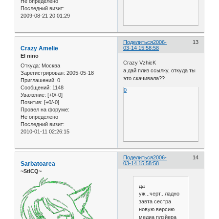
Не определено
Последний визит:
2009-08-21 20:01:29
Поделиться
2006-
13
Crazy Amelie
03-14 15:58:58
El nino
Crazy VzhicK
Откуда:
Москва
а дай плиз ссылку, откуда ты
Зарегистрирован
: 2005-05-18
это скачивала??
Приглашений:
0
Сообщений:
1148
0
Уважение:
[+0/-0]
Позитив:
[+0/-0]
Провел на форуме:
Не определено
Последний визит:
2010-01-11 02:26:15
Поделиться
2006-
14
Sarbatoarea
03-14 15:58:58
~StICQ~
да
уж...черт...ладно
завта сестра
новую версию
медиа плэйера