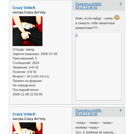
Поделиться
2006-
3
Crazy VzhicK
03-12 13:36:42
сестра Crazy Arr'chy
блин, если найду - скину
а скинуть тебе пикантные
моментики???
0
Откуда:
завод
Зарегистрирован
: 2005-07-05
Приглашений:
0
Сообщений:
2624
Уважение:
[+0/-0]
Позитив:
[+0/-0]
Возраст:
34
[1992-06-01]
Провел на форуме:
Не определено
Последний визит:
2009-11-08 22:00:05
Поделиться
2006-
4
Crazy VzhicK
03-12 17:33:46
сестра Crazy Arr'chy
~waau~ ~waau~ ~waau~
мнямки ~waau~
:kry: я трейлер не нашла...