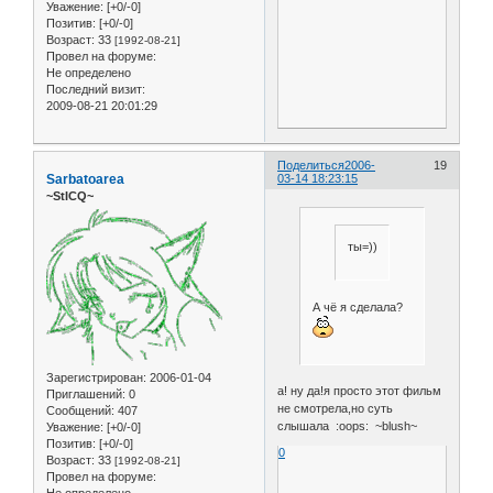
Уважение:
[+0/-0]
Позитив:
[+0/-0]
Возраст:
33
[1992-08-21]
Провел на форуме:
Не определено
Последний визит:
2009-08-21 20:01:29
Поделиться
2006-
19
Sarbatoarea
03-14 18:23:15
~StICQ~
ты=)))
А чё я сделала?
Зарегистрирован
: 2006-01-04
а! ну да!я просто этот фильм
Приглашений:
0
не смотрела,но суть
Сообщений:
407
слышала :oops: ~blush~
Уважение:
[+0/-0]
Позитив:
[+0/-0]
0
Возраст:
33
[1992-08-21]
Провел на форуме: