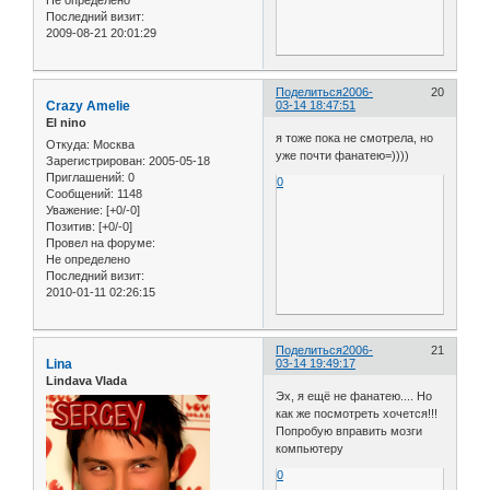
Не определено
Последний визит:
2009-08-21 20:01:29
Поделиться
2006-
20
Crazy Amelie
03-14 18:47:51
El nino
я тоже пока не смотрела, но
Откуда:
Москва
уже почти фанатею=))))
Зарегистрирован
: 2005-05-18
Приглашений:
0
0
Сообщений:
1148
Уважение:
[+0/-0]
Позитив:
[+0/-0]
Провел на форуме:
Не определено
Последний визит:
2010-01-11 02:26:15
Поделиться
2006-
21
Lina
03-14 19:49:17
Lindava Vlada
Эх, я ещё не фанатею.... Но
как же посмотреть хочется!!!
Попробую вправить мозги
компьютеру
0