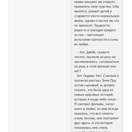
нравы мешают им открыто
проявлять свои чувства. Оба
женятся, рожают детей и
стараются вести нормальную
жизнь, однако счастья им это
не приносит. Трудности,
радости и трагедии каждого
из них – настоящее
испытание прочности и силы
их любви…
– Хит, Джейк, скажите
честно, неужели ни разу не
засомневались, соглашаться
на роль в этом фильме или
нет?
Хит Леджер: Нет. Сначала я
прочитал рассказ Энни Пру,
потом сценарий, и, должен
сказать, это была одна из
самых красивых историй,
которые я когда-либо читал.
Я смотрел фильмы, читал
книги о любви, но мне всегда
казалось, что все сюжеты
очень похожи, они повторяют
друг друга. А эта история
показалась мне очень