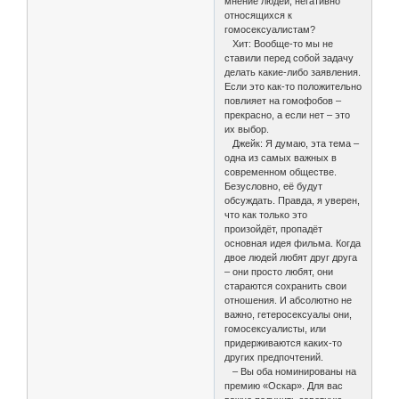
мнение людей, негативно
относящихся к
гомосексуалистам?
Хит: Вообще-то мы не
ставили перед собой задачу
делать какие-либо заявления.
Если это как-то положительно
повлияет на гомофобов –
прекрасно, а если нет – это
их выбор.
Джейк: Я думаю, эта тема –
одна из самых важных в
современном обществе.
Безусловно, её будут
обсуждать. Правда, я уверен,
что как только это
произойдёт, пропадёт
основная идея фильма. Когда
двое людей любят друг друга
– они просто любят, они
стараются сохранить свои
отношения. И абсолютно не
важно, гетеросексуалы они,
гомосексуалисты, или
придерживаются каких-то
других предпочтений.
– Вы оба номинированы на
премию «Оскар». Для вас