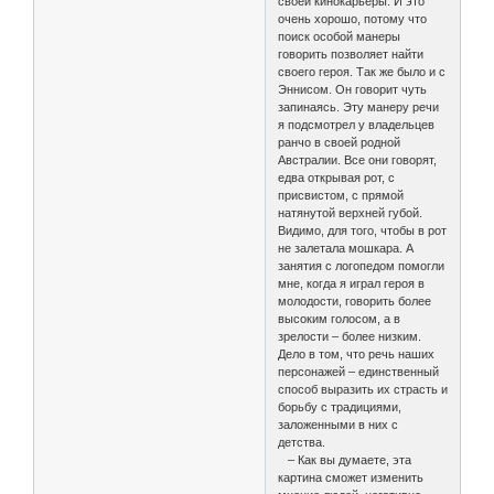
своей кинокарьеры. И это
очень хорошо, потому что
поиск особой манеры
говорить позволяет найти
своего героя. Так же было и с
Эннисом. Он говорит чуть
запинаясь. Эту манеру речи
я подсмотрел у владельцев
ранчо в своей родной
Австралии. Все они говорят,
едва открывая рот, с
присвистом, с прямой
натянутой верхней губой.
Видимо, для того, чтобы в рот
не залетала мошкара. А
занятия с логопедом помогли
мне, когда я играл героя в
молодости, говорить более
высоким голосом, а в
зрелости – более низким.
Дело в том, что речь наших
персонажей – единственный
способ выразить их страсть и
борьбу с традициями,
заложенными в них с
детства.
– Как вы думаете, эта
картина сможет изменить