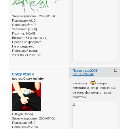
Зарегистрирован
: 2006-01-04
Приглашений:
0
Сообщений:
407
Уважение:
[+0/-0]
Позитив:
[+0/-0]
Возраст:
33
[1992-08-21]
Провел на форуме:
Не определено
Последний визит:
2009-08-21 20:01:29
Поделиться
2006-
11
Crazy VzhicK
03-13 22:42:42
сестра Crazy Arr'chy
а мне нра...
актеры
симпотные, жанр необычный.
оч мало фильмов с таким
сюжетом.
0
Откуда:
завод
Зарегистрирован
: 2005-07-05
Приглашений:
0
Сообщений:
2624