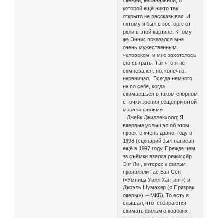
свежей, небанальной, о
которой ещё никто так
открыто не рассказывал. И
потому я был в восторге от
роли в этой картине. К тому
же Эннис показался мне
очень мужественным
человеком, и мне захотелось
его сыграть. Так что я не
сомневался, но, конечно,
нервничал. Всегда немного
не по себе, когда
снимаешься в таком спорном
с точки зрения общепринятой
морали фильме.
Джейк Джилленхолл: Я
впервые услышал об этом
проекте очень давно, году в
1998 (сценарий был написан
ещё в 1997 году. Прежде чем
за съёмки взялся режиссёр
Энг Ли , интерес к фильм
проявляли Гас Ван Сент
(«Умница Уилл Хантинг») и
Джоэль Шумахер (« Призрак
оперы») – МКБ). То есть я
слышал, что собираются
снимать фильм о ковбоях-