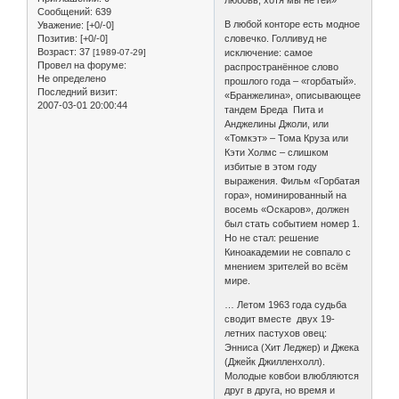
Сообщений:
639
В любой конторе есть модное
Уважение:
[+0/-0]
Позитив:
[+0/-0]
словечко. Голливуд не
Возраст:
37
[1989-07-29]
исключение: самое
Провел на форуме:
распространённое слово
Не определено
прошлого года – «горбатый».
Последний визит:
«Бранжелина», описывающее
2007-03-01 20:00:44
тандем Бреда Пита и
Анджелины Джоли, или
«Томкэт» – Тома Круза или
Кэти Холмс – слишком
избитые в этом году
выражения. Фильм «Горбатая
гора», номинированный на
восемь «Оскаров», должен
был стать событием номер 1.
Но не стал: решение
Киноакадемии не совпало с
мнением зрителей во всём
мире.
… Летом 1963 года судьба
сводит вместе двух 19-
летних пастухов овец:
Энниса (Хит Леджер) и Джека
(Джейк Джилленхолл).
Молодые ковбои влюбляются
друг в друга, но время и