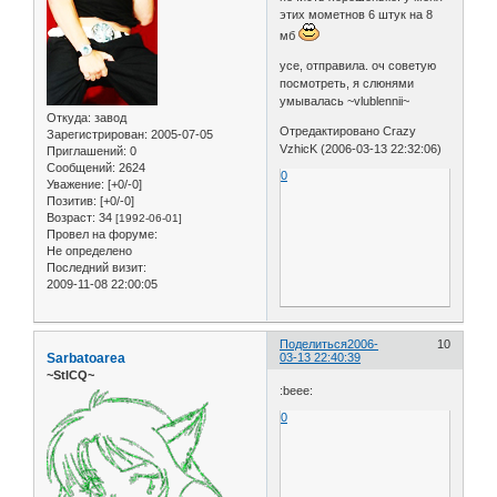
этих мометнов 6 штук на 8
мб
усе, отправила. оч советую
посмотреть, я слюнями
умывалась ~vlublennii~
Откуда:
завод
Отредактировано Crazy
Зарегистрирован
: 2005-07-05
VzhicK (2006-03-13 22:32:06)
Приглашений:
0
Сообщений:
2624
0
Уважение:
[+0/-0]
Позитив:
[+0/-0]
Возраст:
34
[1992-06-01]
Провел на форуме:
Не определено
Последний визит:
2009-11-08 22:00:05
Поделиться
2006-
10
Sarbatoarea
03-13 22:40:39
~StICQ~
:beee:
0