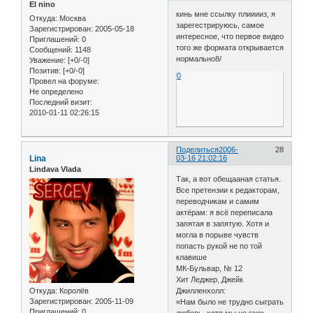
El nino
кинь мне ссылку плииииз, я
Откуда:
Москва
зарегестрируюсь, самое
Зарегистрирован
: 2005-05-18
интересное, что первое видео
Приглашений:
0
того же формата открывается
Сообщений:
1148
нормально8/
Уважение:
[+0/-0]
Позитив:
[+0/-0]
0
Провел на форуме:
Не определено
Последний визит:
2010-01-11 02:26:15
Поделиться
2006-
28
Lina
03-16 21:02:16
Lindava Vlada
Так, а вот обещааная статья.
Все претензии к редакторам,
переводчикам и самим
актёрам: я всё переписала
запятая в запятую. Хотя и
могла в порыве чувств
попасть рукой не по той
клавише
МК-Бульвар, № 12
Хит Леджер, Джейк
Откуда:
Королёв
Джилленхолл:
Зарегистрирован
: 2005-11-09
«Нам было не трудно сыграть
Приглашений:
0
любовь, хотя мы не геи»