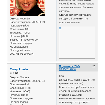
через 20 минут после начала
фильма, насколько бы меня
хватило?
Статью выложу завтра или
Откуда:
Королёв
сегодня... Извините, что
Зарегистрирован
: 2005-11-09
ждать заставляю
Приглашений:
0
0
Сообщений:
639
Уважение:
[+0/-0]
Позитив:
[+0/-0]
Возраст:
37
[1989-07-29]
Провел на форуме:
Не определено
Последний визит:
2007-03-01 20:00:44
Поделиться
2006-
25
Crazy Amelie
03-15 20:46:52
El nino
Lina
Откуда:
Москва
да ладно...у меня у самой нет
Зарегистрирован
: 2005-05-18
времени печатать=)
Приглашений:
0
Кстати та же проблема, что и
Сообщений:
1148
у тебя, мне Вижи прислала
Уважение:
[+0/-0]
отрывки с самыми
Позитив:
[+0/-0]
Провел на форуме:
классными моментами,а звук
Не определено
есть а видео отсутствует...