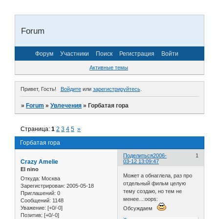
Forum
Форум
Участники
Поиск
Регистрация
Войти
Активные темы
Привет, Гость!
Войдите
или
зарегистрируйтесь
.
»
Forum
»
Увлечения
»
Горбатая гора
Страница:
1
2
3
4
5
»
Горбатая гора
Поделиться
2006-
1
Crazy Amelie
03-12 13:09:47
El nino
Может а обнаглела, раз про
Откуда:
Москва
отдельный фильм целую
Зарегистрирован
: 2005-05-18
тему создаю, но тем не
Приглашений:
0
менее...:oops:
Сообщений:
1148
Уважение:
[+0/-0]
Обсуждаем
Позитив:
[+0/-0]