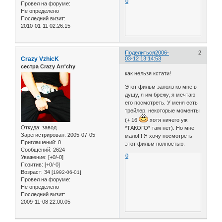
0
Провел на форуме:
Не определено
Последний визит:
2010-01-11 02:26:15
Поделиться
2006-
2
Crazy VzhicK
03-12 13:14:53
сестра Crazy Arr'chy
как нельзя кстати!
Этот фильм заполз ко мне в
душу, я им брежу, я мечтаю
его посмотреть. У меня есть
трейлер, некоторые моменты
(+ 16
хотя ничего уж
Откуда:
завод
*ТАКОГО* там нет). Но мне
Зарегистрирован
: 2005-07-05
мало!!! Я хочу посмотреть
Приглашений:
0
этот фильм полностью.
Сообщений:
2624
0
Уважение:
[+0/-0]
Позитив:
[+0/-0]
Возраст:
34
[1992-06-01]
Провел на форуме:
Не определено
Последний визит:
2009-11-08 22:00:05