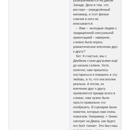
разворачивается на Диком
Западе. Дело в том, что
вестерн – определённый
киножанр, и этот фильм
совсем в него не
вписывается.
– Вам – молодым людям с
традиционной сексуальной
ориентацией – наверное,
сложно было играть
романтическое влечение друг
к другу?
Хит: К счастью, мы с
Джейком стали друзьями ещё
до начала съёмок. Хотя,
конечно, нам пришлось
постараться и поверить в эту
любовь, в то, что она вполне
реальна. А потом, их
влечение друг к другу
проявляется прежде всего в
словах, нам нужно было
просто правильно это
изобразить. В сценарии были
пометки, которые нам очень
помогали. Например: « Эннис
смотрит на Джека, как будто
его бьёт током». Это был наш