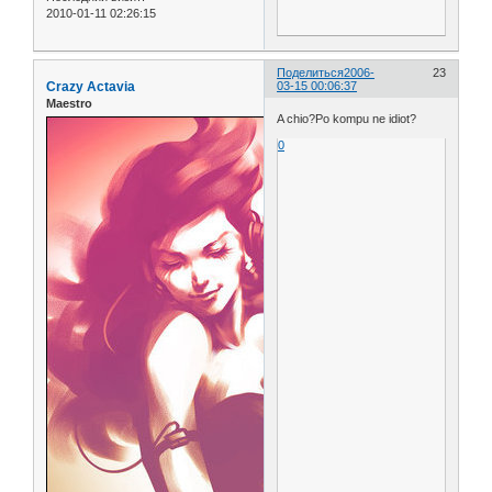
2010-01-11 02:26:15
Поделиться
2006-
23
Crazy Actavia
03-15 00:06:37
Maestro
A chio?Po kompu ne idiot?
0