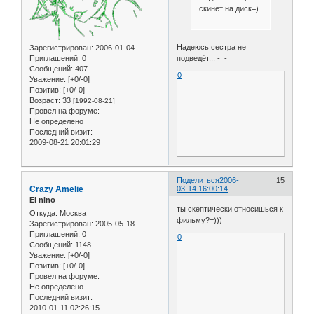
скинет на диск=)
Надеюсь сестра не
Зарегистрирован
: 2006-01-04
подведёт... -_-
Приглашений:
0
Сообщений:
407
0
Уважение:
[+0/-0]
Позитив:
[+0/-0]
Возраст:
33
[1992-08-21]
Провел на форуме:
Не определено
Последний визит:
2009-08-21 20:01:29
Поделиться
2006-
15
Crazy Amelie
03-14 16:00:14
El nino
ты скептически относишься к
Откуда:
Москва
фильму?=)))
Зарегистрирован
: 2005-05-18
Приглашений:
0
0
Сообщений:
1148
Уважение:
[+0/-0]
Позитив:
[+0/-0]
Провел на форуме:
Не определено
Последний визит:
2010-01-11 02:26:15