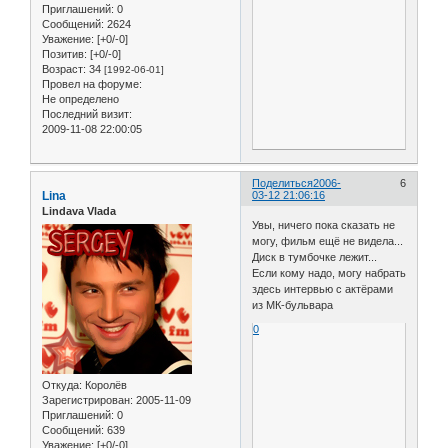
Приглашений:
0
Сообщений:
2624
Уважение:
[+0/-0]
Позитив:
[+0/-0]
Возраст:
34
[1992-06-01]
Провел на форуме:
Не определено
Последний визит:
2009-11-08 22:00:05
Поделиться
2006-
6
Lina
03-12 21:06:16
Lindava Vlada
Увы, ничего пока сказать не
могу, фильм ещё не видела...
Диск в тумбочке лежит...
Если кому надо, могу набрать
здесь интервью с актёрами
из МК-бульвара
0
Откуда:
Королёв
Зарегистрирован
: 2005-11-09
Приглашений:
0
Сообщений:
639
Уважение:
[+0/-0]