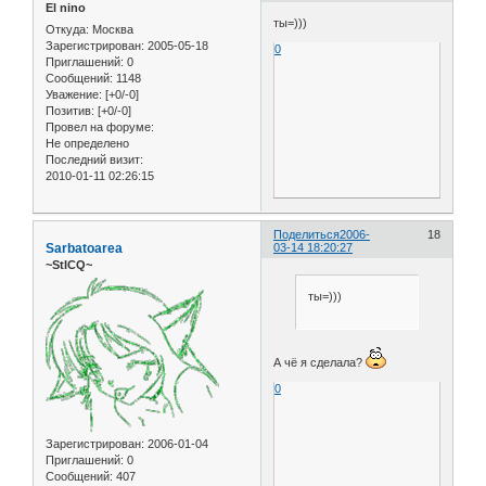
El nino
ты=)))
Откуда:
Москва
Зарегистрирован
: 2005-05-18
0
Приглашений:
0
Сообщений:
1148
Уважение:
[+0/-0]
Позитив:
[+0/-0]
Провел на форуме:
Не определено
Последний визит:
2010-01-11 02:26:15
Поделиться
2006-
18
Sarbatoarea
03-14 18:20:27
~StICQ~
ты=)))
А чё я сделала?
0
Зарегистрирован
: 2006-01-04
Приглашений:
0
Сообщений:
407