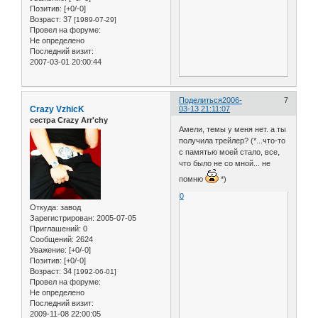
Позитив:
[+0/-0]
Возраст:
37
[1989-07-29]
Провел на форуме:
Не определено
Последний визит:
2007-03-01 20:00:44
Поделиться
2006-
7
Crazy VzhicK
03-13 21:11:07
сестра Crazy Arr'chy
Амели, темы у меня нет. а ты
получила трейлер? (*...что-то
с памятью моей стало, все,
что было не со мной... не
помню
*)
0
Откуда:
завод
Зарегистрирован
: 2005-07-05
Приглашений:
0
Сообщений:
2624
Уважение:
[+0/-0]
Позитив:
[+0/-0]
Возраст:
34
[1992-06-01]
Провел на форуме:
Не определено
Последний визит:
2009-11-08 22:00:05