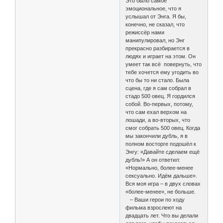
Это было самое
эмоциональное, что я
услышал от Энга. Я бы,
конечно, не сказал, что
режиссёр нами
манипулировал, но Энг
прекрасно разбирается в
людях и играет на этом. Он
умеет так всё повернуть, что
тебе хочется ему угодить во
что бы то ни стало. Была
сцена, где я сам собрал в
стадо 500 овец. Я гордился
собой. Во-первых, потому,
что сам ехал верхом на
лошади, а во-вторых, что
смог собрать 500 овец. Когда
мы закончили дубль, я в
полном восторге подошёл к
Энгу: «Давайте сделаем ещё
дубль!» А он ответил:
«Нормально, более-менее
сексуально. Идём дальше».
Вся моя игра – в двух словах
«более-менее», не больше.
– Ваши герои по ходу
фильма взрослеют на
двадцать лет. Что вы делали