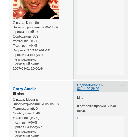
Откуда:
Королёв
Зарегистрирован
: 2005-11-09
Приглашений:
0
Сообщений:
639
Уважение:
[+0/-0]
Позитив:
[+0/-0]
Возраст:
37
[1989-07-29]
Провел на форуме:
Не определено
Последний визит:
2007-03-01 20:00:44
Поделиться
2006-
22
Crazy Amelie
03-14 20:29:02
El nino
Lina
Откуда:
Москва
Зарегистрирован
: 2005-05-18
я вот тоже пробую, и все
Приглашений:
0
никак....
Сообщений:
1148
Уважение:
[+0/-0]
0
Позитив:
[+0/-0]
Провел на форуме:
Не определено
Последний визит: