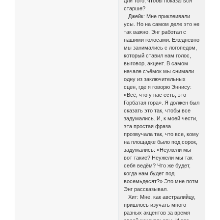
для того, чтобы показаться
старше?
Джейк: Мне приклеивали
усы. Но на самом деле это не
так важно. Энг работал с
нашими голосами. Ежедневно
мы занимались с логопедом,
который ставил нам голос,
выговор, акцент. В самом
начале съёмок мы снимали
одну из заключительных
сцен, где я говорю Эннису:
«Всё, что у нас есть, это
Горбатая гора». Я должен был
сказать это так, чтобы все
задумались. И, к моей чести,
эта простая фраза
прозвучала так, что все, кому
на площадке было под сорок,
задумались: «Неужели мы
вот такие? Неужели мы так
себя ведём? Что же будет,
когда нам будет под
восемьдесят?» Это мне потм
Энг рассказывал.
Хит: Мне, как австралийцу,
пришлось изучать много
разных акцентов за время