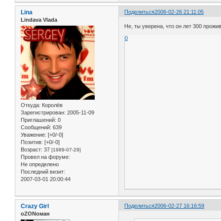
Lina
Поделиться
2006-02-26 21:11:05
Lindava Vlada
Не, ты уверена, что он лет 300 прож
0
Откуда:
Королёв
Зарегистрирован
: 2005-11-09
Приглашений:
0
Сообщений:
639
Уважение:
[+0/-0]
Позитив:
[+0/-0]
Возраст:
37
[1989-07-29]
Провел на форуме:
Не определено
Последний визит:
2007-03-01 20:00:44
Crazy Girl
Поделиться
2006-02-27 16:16:59
оZONоман