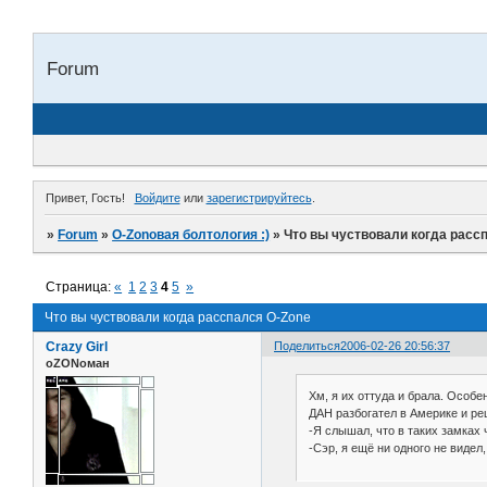
Forum
Привет, Гость!
Войдите
или
зарегистрируйтесь
.
»
Forum
»
O-Zonoвая болтология :)
»
Что вы чуствовали когда расс
Страница:
«
1
2
3
4
5
»
Что вы чуствовали когда расспался O-Zone
Crazy Girl
Поделиться
2006-02-26 20:56:37
оZONоман
Хм, я их оттуда и брала. Особе
ДАН разбогател в Америке и ре
-Я слышал, что в таких замках 
-Сэр, я ещё ни одного не видел,