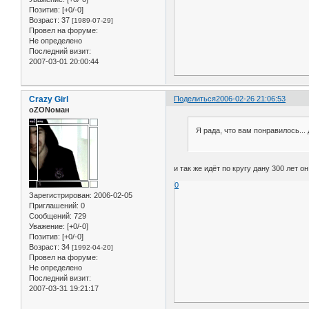
Позитив:
[+0/-0]
Возраст:
37
[1989-07-29]
Провел на форуме:
Не определено
Последний визит:
2007-03-01 20:00:44
Crazy Girl
Поделиться
2006-02-26 21:06:53
оZONоман
Я рада, что вам понравилось... 
и так же идёт по кругу дану 300 лет о
0
Зарегистрирован
: 2006-02-05
Приглашений:
0
Сообщений:
729
Уважение:
[+0/-0]
Позитив:
[+0/-0]
Возраст:
34
[1992-04-20]
Провел на форуме:
Не определено
Последний визит:
2007-03-31 19:21:17