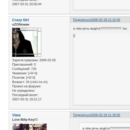
2007-03-01 20:00:44
Crazy Girl
Поделиться
2006-02-28 21:15:35
оZONоман
а чём речь ведёте???????????? :ha:
0
Зарегистрирован
: 2006-02-05
Приглашений:
0
Сообщений:
729
Уважение:
[+0/-0]
Позитив:
[+0/-0]
Возраст:
34
[1992-04-20]
Провел на форуме:
Не определено
Последний визит:
2007-03-31 19:21:17
Viata
Поделиться
2006-02-28 21:39:58
Love Billy-Key!!!
а чём речь ведёте????????????