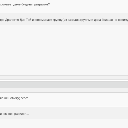
 проживет даже будучи призраком?
про Драгостю Дин Тей и вспоминает группу(из развала группы я дана больше не невижу
ше не невижу) :vee:
ничем не нравился...