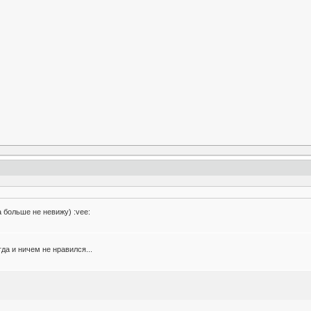
а больше не невижу) :vee:
гда и ничем не нравился...