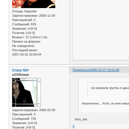
Откуда:
Королёв
Зарегистрирован
: 2005-11-09
Приглашений:
0
Сообщений:
639
Уважение:
[+0/-0]
Позитив:
[+0/-0]
Возраст:
37
[1989-07-29]
Провел на форуме:
Не определено
Последний визит:
2007-03-01 20:00:44
Crazy Girl
Поделиться
2006-02-27 19:51:00
оZONоман
(из развала группы я дан
Аналогично... Хотя, он мне нико
Зарегистрирован
: 2006-02-05
Приглашений:
0
Сообщений:
729
:kiss_me:
Уважение:
[+0/-0]
0
Позитив:
[+0/-0]