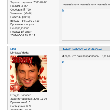
Зарегистрирован
: 2006-02-05
~smeshno~~ ~smeshno~~ ~smeshno
Приглашений:
0
Сообщений:
729
0
Уважение:
[+0/-0]
Позитив:
[+0/-0]
Возраст:
34
[1992-04-20]
Провел на форуме:
Не определено
Последний визит:
2007-03-31 19:21:17
Lina
Поделиться
2006-02-26 21:00:02
Lindava Vlada
Я рада, что вам понравилось... Для ва
0
Откуда:
Королёв
Зарегистрирован
: 2005-11-09
Приглашений:
0
Сообщений:
639
Уважение:
[+0/-0]