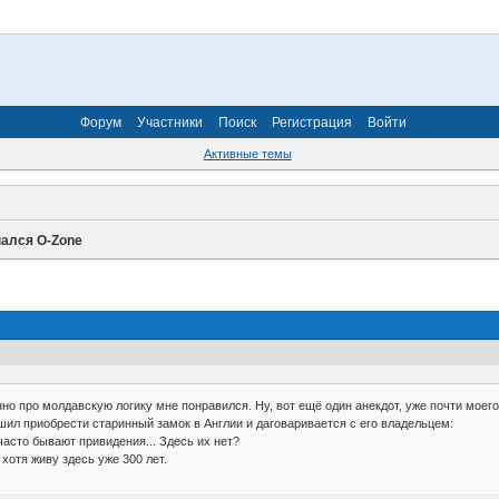
Форум
Участники
Поиск
Регистрация
Войти
Активные темы
пался O-Zone
нно про молдавскую логику мне понравился. Ну, вот ещё один анекдот, уже почти моего
шил приобрести старинный замок в Англии и даговаривается с его владельцем:
часто бывают привидения... Здесь их нет?
 хотя живу здесь уже 300 лет.