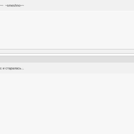
~~ ~smeshno~~
с и старалась...