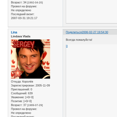
Возраст:
34
[1992-04-20]
Провел на форуме:
Не определено
Последний визит:
2007-03-31 19:21:17
Lina
Поделиться
2006-02-27 19:54:30
Lindava Vlada
Всегда пожалуйста!
0
Откуда:
Королёв
Зарегистрирован
: 2005-11-09
Приглашений:
0
Сообщений:
639
Уважение:
[+0/-0]
Позитив:
[+0/-0]
Возраст:
37
[1989-07-29]
Провел на форуме:
Не определено
Последний визит: