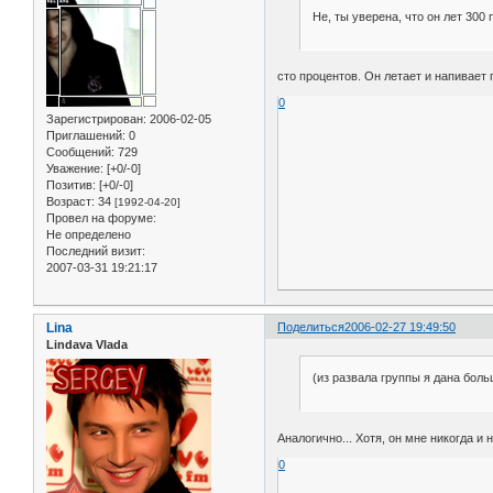
Не, ты уверена, что он лет 300
сто процентов. Он летает и напивает 
0
Зарегистрирован
: 2006-02-05
Приглашений:
0
Сообщений:
729
Уважение:
[+0/-0]
Позитив:
[+0/-0]
Возраст:
34
[1992-04-20]
Провел на форуме:
Не определено
Последний визит:
2007-03-31 19:21:17
Lina
Поделиться
2006-02-27 19:49:50
Lindava Vlada
(из развала группы я дана боль
Аналогично... Хотя, он мне никогда и 
0