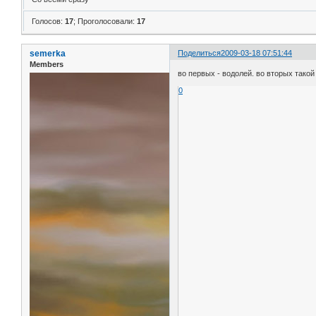
Голосов:
17
;
Проголосовали:
17
semerka
Поделиться
2009-03-18 07:51:44
Members
во первых - водолей. во вторых тако
0