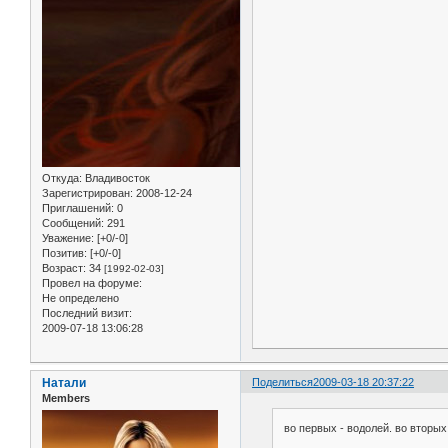
Откуда:
Владивосток
Зарегистрирован
: 2008-12-24
Приглашений:
0
Сообщений:
291
Уважение:
[+0/-0]
Позитив:
[+0/-0]
Возраст:
34
[1992-02-03]
Провел на форуме:
Не определено
Последний визит:
2009-07-18 13:06:28
Натали
Поделиться
2009-03-18 20:37:22
Members
во первых - водолей. во вторы