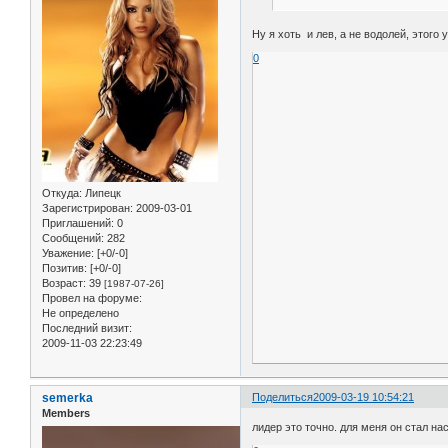
Ну я хоть и лев, а не водолей, этого 
0
Откуда:
Липецк
Зарегистрирован
: 2009-03-01
Приглашений:
0
Сообщений:
282
Уважение:
[+0/-0]
Позитив:
[+0/-0]
Возраст:
39
[1987-07-26]
Провел на форуме:
Не определено
Последний визит:
2009-11-03 22:23:49
semerka
Поделиться
2009-03-19 10:54:21
Members
лидер это точно. для меня он стал 