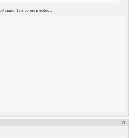
ий лидер! За это я его и люблю...
33