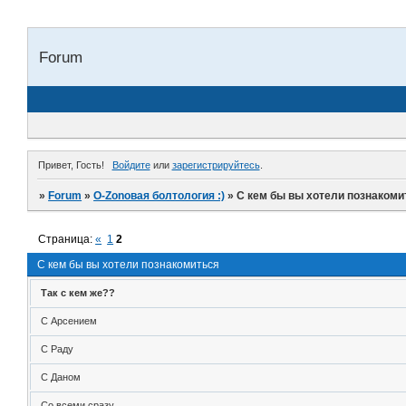
Forum
Привет, Гость!
Войдите
или
зарегистрируйтесь
.
»
Forum
»
O-Zonoвая болтология :)
»
С кем бы вы хотели познакоми
Страница:
«
1
2
С кем бы вы хотели познакомиться
Так с кем же??
С Арсением
С Раду
С Даном
Со всеми сразу