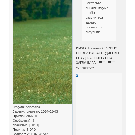
настолько
выжили из ума
чтобы
разучиться
здраво
оценивать
ситуацию!
ИМХО. Арсений КЛАССНО
СПЕЛ И ВАША ГОРДИЕНКО
ЕГО ДЕЙСТВИТЕЛЬНО
ЗАГЛУШИЛА!!!!!!!!!!!!!!!!!!!!!
~smeshno~~
0
Откуда:
belarasha
Зарегистрирован
: 2014-02-03
Приглашений:
0
Сообщений:
3
Уважение:
[+0/-0]
Позитив:
[+0/-0]
Возраст:
28
[1998-07-04]