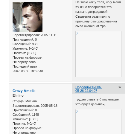
Не знаю как у тебя, но у меня
язык не повернётся это
назвать деградацией.
Стратегия развития по
принципу саморазрушения
была окончена! Ура!
0
Зарегистрирован
: 2005-11-11
Приглашений:
0
Сообщений:
938
Уважение:
[+0/-0]
Позитив:
[+0/-0]
Провел на форуме:
Не определено
Последний визит:
2007-03-30 18:32:30
Поделиться
2006-
37
Crazy Amelie
05-26 22:04:07
El nino
трудно сказать=) посмотрим,
Откуда:
Москва
что будет дальше=)
Зарегистрирован
: 2005-05-18
Приглашений:
0
0
Сообщений:
1148
Уважение:
[+0/-0]
Позитив:
[+0/-0]
Провел на форуме:
Не определено