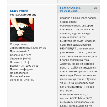
Поделиться
2006-
39
Crazy VzhicK
08-30 16:35:36
сестра Crazy Arr'chy
недавно я показывала запись
с Евро своим
одноклассникам. он хором
сказали, что опозорился он
сначала, када через чур
сильно хрипел. а так,
выступление было неплохое.
Откуда:
завод
хотя, мои одноклассники
Зарегистрирован
: 2005-07-05
НЕНАВИДЯТ озон и их экс-
Приглашений:
0
участников... так что, на счет
Сообщений:
2624
чма - это сильно сказано, вся
Уважение:
[+0/-0]
Европа запомнила тока
Позитив:
[+0/-0]
Хайдука, Ма-иа-хи, которое
Возраст:
34
[1992-06-01]
пел этот Хайдук и умудрился
Провел на форуме:
спеть совсем другим голосом
Не определено
Ало, салут, Пикассо - милого
Последний визит:
мальчика, да танцы в Деспре
2009-11-08 22:00:05
тине... о Дане говорили тока
как о композиторе. и не все
его помнят.
если уж на то пошло, то
именно АРСЕНИЙ и РАДУ
выпустили свои альбомы и
клипы, когда о Дане почти