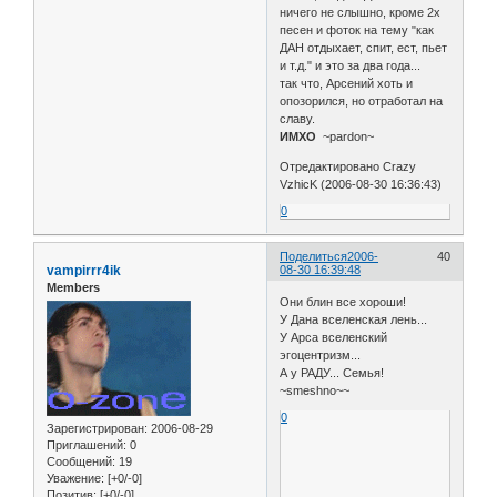
ничего не слышно, кроме 2х
песен и фоток на тему "как
ДАН отдыхает, спит, ест, пьет
и т.д." и это за два года...
так что, Арсений хоть и
опозорился, но отработал на
славу.
ИМХО
~pardon~
Отредактировано Crazy
VzhicK (2006-08-30 16:36:43)
0
Поделиться
2006-
40
vampirrr4ik
08-30 16:39:48
Members
Они блин все хороши!
У Дана вселенская лень...
У Арса вселенский
эгоцентризм...
А у РАДУ... Семья!
~smeshno~~
0
Зарегистрирован
: 2006-08-29
Приглашений:
0
Сообщений:
19
Уважение:
[+0/-0]
Позитив:
[+0/-0]