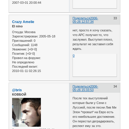
2007-03-01 20:00:44
Поделиться
2006-
33
Crazy Amelie
05-26 12:57:34
El nino
нет, просто я хочу сказать,
Откуда:
Москва
что АРС получил то, что
Зарегистрирован
: 2005-05-18
заслужил. Выступил плохо,
Приглашений:
0
результат не заставил себя
Сообщений:
1148
ждать.
Уважение:
[+0/-0]
Позитив:
[+0/-0]
0
Провел на форуме:
Не определено
Последний визит:
2010-01-11 02:26:15
Поделиться
2006-
34
@bris
05-26 15:33:53
КОВБОЙ
После тех выступлений
которые были у Сени с
Луссией, после песни Лив Ми
Элон *провал* на Евро есть
его ниибольшее достижение.
Он перестал деградировать,
респект ему за это.