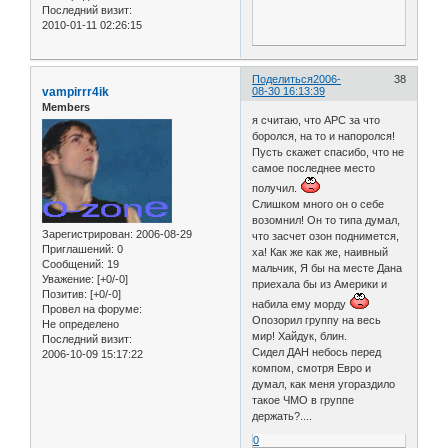
Последний визит:
2010-01-11 02:26:15
Поделиться
2006-
38
vampirrr4ik
08-30 16:13:39
Members
я считаю, что АРС за что
боролся, на то и напоролся!
Пусть скажет спасибо, что не
самое последнее место
получил.
Слишком много он о себе
возомнил! Он то типа думал,
Зарегистрирован
: 2006-08-29
что засчет озон поднимется,
Приглашений:
0
ха! Как же как же, наивный
Сообщений:
19
мальчик, Я бы на месте Дана
Уважение:
[+0/-0]
приехала бы из Америки и
Позитив:
[+0/-0]
набила ему морду
Провел на форуме:
Опозорил группу на весь
Не определено
мир! Хайдук, блин.
Последний визит:
Сидел ДАН небось перед
2006-10-09 15:17:22
компом, смотря Евро и
думал, как меня угораздило
такое ЧМО в группе
держать?....
0