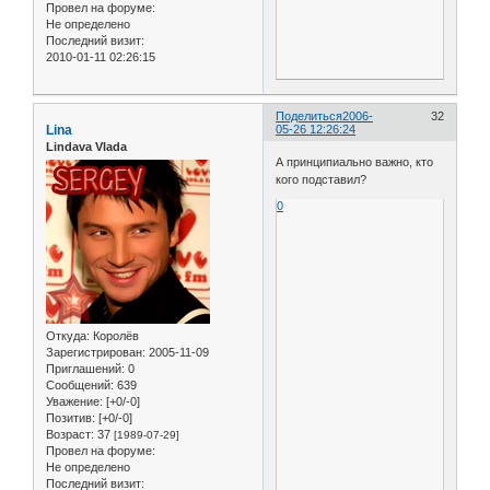
Провел на форуме:
Не определено
Последний визит:
2010-01-11 02:26:15
Поделиться
2006-
32
Lina
05-26 12:26:24
Lindava Vlada
А принципиально важно, кто
кого подставил?
0
Откуда:
Королёв
Зарегистрирован
: 2005-11-09
Приглашений:
0
Сообщений:
639
Уважение:
[+0/-0]
Позитив:
[+0/-0]
Возраст:
37
[1989-07-29]
Провел на форуме:
Не определено
Последний визит: