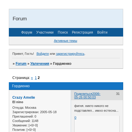
Forum
Форум
Участники
Поиск
Регистрация
Войти
Активные темы
Привет, Гость!
Войдите
или
зарегистрируйтесь
.
»
Forum
»
Увлечения
»
Гордиенко
Страница:
«
1
2
Гордиенко
Поделиться
2006-
31
Crazy Amelie
05-26 00:50:03
El nino
фигня. никто никого не
Откуда:
Москва
подставлял... имхо естесна...
Зарегистрирован
: 2005-05-18
Приглашений:
0
0
Сообщений:
1148
Уважение:
[+0/-0]
Позитив:
[+0/-0]