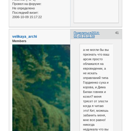
Провел на форуме:
Не определено
Последний визит:
2006-10-09 15:17:22
Поделиться
2014-
41
velikaya_archi
02-03 23:11:59
Members
а не могли бы вы
признать что ваш
арсик просто
облажался на
евровидении, а
не искать
оправланий типа
Гордиенко сука и
корова, и Дима
Билан говнюк и
козел? меня
трясет от злости
когда я читаю
это! Кит, можешь
забанить меня,
мне все равно!
никогда
недумала что вы