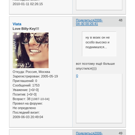
2010-01-11 02:26:15
Поделиться
2006-
48
Viata
04-30 00:26:41
Love Billy-Key!!!
ну в моих он не
особо высоко и
поднимался...
вот поэтому ещё больше
опустился))))
Откуда:
Россия, Москва
0
Зарегистрирован
: 2005-05-19
Приглашений:
0
Сообщений:
1753
Уважение:
[+0/-0]
Позитив:
[+0/-0]
Возраст:
38
[1987-10-04]
Провел на форуме:
Не определено
Последний визит:
2009-06-03 20:49:04
Поделиться
2006-
49