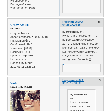
Не определено
Последний визит:
2009-06-03 20:49:04
Поделиться
2006-
38
Crazy Amelie
04-28 17:06:15
El nino
ну можети не он...
Откуда:
Москва
Ну кстати мне кажется, что
Зарегистрирован
: 2005-05-18
не всегда это заложено=)
Приглашений:
0
хотя, я, конечно не спец, вот
Сообщений:
1148
моя сестра... Она мне с ходу,
Уважение:
[+0/-0]
как только увидела Вейра и
Позитив:
[+0/-0]
Провел на форуме:
Сандю, сказала, что они
Не определено
геи=)) опыт богатый=))
Последний визит:
0
2010-01-11 02:26:15
Поделиться
2006-
39
Viata
04-28 17:43:59
Love Billy-Key!!!
ну можети не
он...
Ну кстати мне
кажется, что не
всегда это