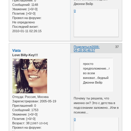
Приглашений:
0
Джонни Вейр
Сообщений:
1148
Уважение:
[+0/-0]
0
Позитив:
[+0/-0]
Провел на форуме:
Не определено
Последний визит:
2010-01-11 02:26:15
Поделиться
2006-
37
Viata
04-28 00:46:57
Love Billy-Key!!!
просто
предположение...Сандю
во всем
виноват...бедный
Джонни Вейр
Откуда:
Россия, Москва
Почему ты решила, что
Зарегистрирован
: 2005-05-19
именно он? Это с детства в
Приглашений:
0
подсознании заложено...Или в
Сообщений:
1753
психике...
Уважение:
[+0/-0]
Позитив:
[+0/-0]
0
Возраст:
38
[1987-10-04]
Провел на форуме: