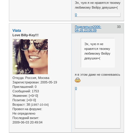
Эх, чую я не нравятся твоему
любимому Вейру девушки=(
0
Поделиться
2006-
33
Viata
04-26 23:06:09
Love Billy-Key!!!
Эх, чую я не
нравятся твоему
любимому Вейру
девушки=(
я в этом даже не сомневаюсь
Откуда:
Россия, Москва
Зарегистрирован
: 2005-05-19
Приглашений:
0
0
Сообщений:
1753
Уважение:
[+0/-0]
Позитив:
[+0/-0]
Возраст:
38
[1987-10-04]
Провел на форуме:
Не определено
Последний визит:
2009-06-03 20:49:04