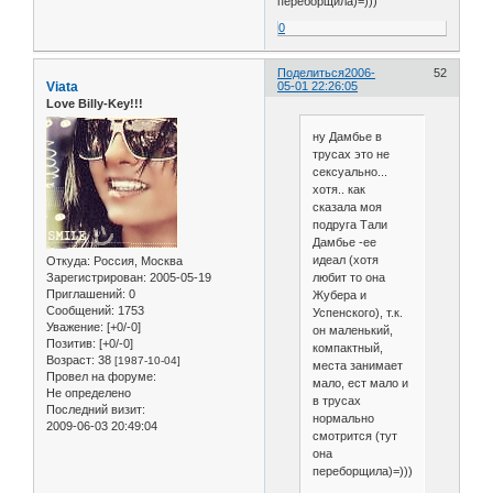
переборщила)=)))
0
Поделиться
2006-
52
Viata
05-01 22:26:05
Love Billy-Key!!!
ну Дамбье в
трусах это не
сексуально...
хотя.. как
сказала моя
подруга Тали
Дамбье -ее
идеал (хотя
Откуда:
Россия, Москва
любит то она
Зарегистрирован
: 2005-05-19
Приглашений:
0
Жубера и
Сообщений:
1753
Успенского), т.к.
Уважение:
[+0/-0]
он маленький,
Позитив:
[+0/-0]
компактный,
Возраст:
38
[1987-10-04]
места занимает
Провел на форуме:
мало, ест мало и
Не определено
в трусах
Последний визит:
нормально
2009-06-03 20:49:04
смотрится (тут
она
переборщила)=)))