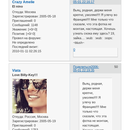
Crazy Amelie
05-01 22:16:17
El nino
Вьяц, родная, держи меня
Откуда:
Москва
крепче, умоляю!!!! Я улечу во
Зарегистрирован
: 2005-05-18
Францию!!!! Мне только что
Приглашений:
0
сказали, что эта фотка не
Сообщений:
1148
монтаж, настоящая. Хочешь
Уважение:
[+0/-0]
узнать скока ему здесь? 19,
Позитив:
[+0/-0]
Провел на форуме:
зайка.... :wub: :wub: :oops:
Не определено
~blush~
Последний визит:
0
2010-01-11 02:26:15
Поделиться
2006-
50
Viata
05-01 22:19:35
Love Billy-Key!!!
Вьяц, родная,
держи меня
крепче,
умоляю!!!! Я
улечу во
Францию!!!! Мне
только что
сказали, что эта
Откуда:
Россия, Москва
фотка не монтаж,
Зарегистрирован
: 2005-05-19
Приглашений:
0
настоящая.
Сообщений:
1753