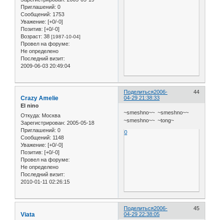
Приглашений:
0
Сообщений:
1753
Уважение:
[+0/-0]
Позитив:
[+0/-0]
Возраст:
38
[1987-10-04]
Провел на форуме:
Не определено
Последний визит:
2009-06-03 20:49:04
Поделиться
2006-
44
Crazy Amelie
04-29 21:38:33
El nino
~smeshno~~ ~smeshno~~
Откуда:
Москва
~smeshno~~ ~tong~
Зарегистрирован
: 2005-05-18
Приглашений:
0
0
Сообщений:
1148
Уважение:
[+0/-0]
Позитив:
[+0/-0]
Провел на форуме:
Не определено
Последний визит:
2010-01-11 02:26:15
Поделиться
2006-
45
Viata
04-29 22:38:05