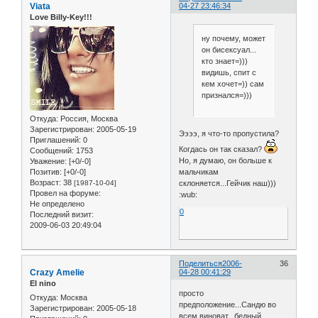
Viata
04-27 23:46:34
Love Billy-Key!!!
ну почему, может
он бисексуал...
кто знает=)))
видишь, спит с
кем хочет=)) сам
признался=)))
Откуда:
Россия, Москва
Зарегистрирован
: 2005-05-19
Ээээ, я что-то пропустила?
Приглашений:
0
Когдась он так сказал?
Сообщений:
1753
Но, я думаю, он больше к
Уважение:
[+0/-0]
мальчикам
Позитив:
[+0/-0]
Возраст:
38
склоняется...Гейчик наш)))
[1987-10-04]
Провел на форуме:
:wub:
Не определено
0
Последний визит:
2009-06-03 20:49:04
Поделиться
2006-
36
Crazy Amelie
04-28 00:41:29
El nino
просто
Откуда:
Москва
предположение...Сандю во
Зарегистрирован
: 2005-05-18
всем виноват...бедный