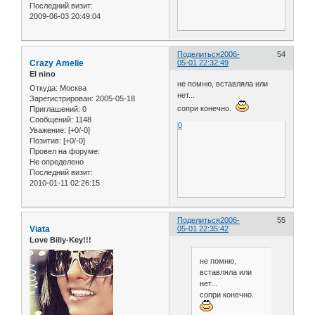
Последний визит:
2009-06-03 20:49:04
Поделиться
2006-
54
Crazy Amelie
05-01 22:32:49
El nino
не помню, вставляла или
Откуда:
Москва
нет...
Зарегистрирован
: 2005-05-18
сопри конечно.
Приглашений:
0
Сообщений:
1148
0
Уважение:
[+0/-0]
Позитив:
[+0/-0]
Провел на форуме:
Не определено
Последний визит:
2010-01-11 02:26:15
Поделиться
2006-
55
Viata
05-01 22:35:42
Love Billy-Key!!!
не помню,
вставляла или
нет...
сопри конечно.