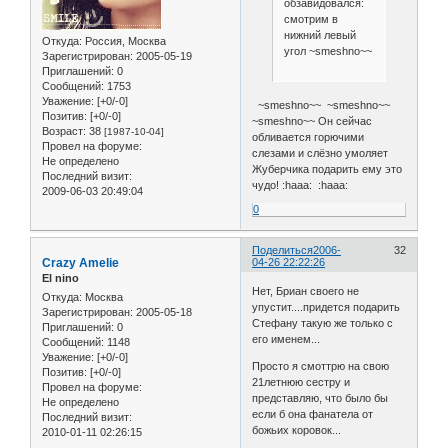
обзавидовался:
смотрим в
нижний левый
Откуда:
Россия, Москва
угол ~smeshno~~
Зарегистрирован
: 2005-05-19
Приглашений:
0
Сообщений:
1753
Уважение:
[+0/-0]
~smeshno~~ ~smeshno~~
Позитив:
[+0/-0]
~smeshno~~ Он сейчас
Возраст:
38
[1987-10-04]
обливается горючими
Провел на форуме:
слезами и слёзно умоляет
Не определено
Жуберчика подарить ему это
Последний визит:
чудо! :haaa: :haaa:
2009-06-03 20:49:04
0
Поделиться
2006-
32
Crazy Amelie
04-26 22:22:26
El nino
Нет, Бриан своего не
Откуда:
Москва
упустит....придется подарить
Зарегистрирован
: 2005-05-18
Стефану такую же только с
Приглашений:
0
его именем...
Сообщений:
1148
Уважение:
[+0/-0]
Просто я смоттрю на свою
Позитив:
[+0/-0]
21летнюю сестру и
Провел на форуме:
представляю, что было бы
Не определено
если б она фанатела от
Последний визит:
божьих коровок...
2010-01-11 02:26:15