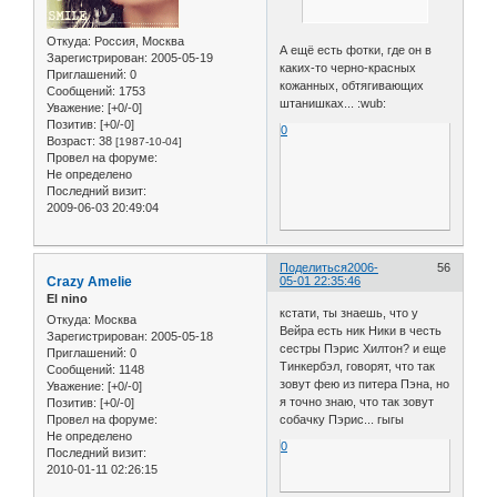
Откуда:
Россия, Москва
А ещё есть фотки, где он в
Зарегистрирован
: 2005-05-19
каких-то черно-красных
Приглашений:
0
кожанных, обтягивающих
Сообщений:
1753
штанишках... :wub:
Уважение:
[+0/-0]
Позитив:
[+0/-0]
0
Возраст:
38
[1987-10-04]
Провел на форуме:
Не определено
Последний визит:
2009-06-03 20:49:04
Поделиться
2006-
56
Crazy Amelie
05-01 22:35:46
El nino
кстати, ты знаешь, что у
Откуда:
Москва
Вейра есть ник Ники в честь
Зарегистрирован
: 2005-05-18
сестры Пэрис Хилтон? и еще
Приглашений:
0
Тинкербэл, говорят, что так
Сообщений:
1148
зовут фею из питера Пэна, но
Уважение:
[+0/-0]
я точно знаю, что так зовут
Позитив:
[+0/-0]
Провел на форуме:
собачку Пэрис... гыгы
Не определено
0
Последний визит:
2010-01-11 02:26:15