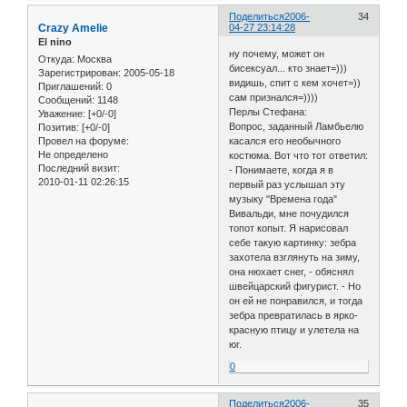
Поделиться
2006-
34
Crazy Amelie
04-27 23:14:28
El nino
ну почему, может он
Откуда:
Москва
бисексуал... кто знает=)))
Зарегистрирован
: 2005-05-18
видишь, спит с кем хочет=))
Приглашений:
0
сам признался=))))
Сообщений:
1148
Перлы Стефана:
Уважение:
[+0/-0]
Вопрос, заданный Ламбьелю
Позитив:
[+0/-0]
Провел на форуме:
касался его необычного
Не определено
костюма. Вот что тот ответил:
Последний визит:
- Понимаете, когда я в
2010-01-11 02:26:15
первый раз услышал эту
музыку "Времена года"
Вивальди, мне почудился
топот копыт. Я нарисовал
себе такую картинку: зебра
захотела взглянуть на зиму,
она нюхает снег, - обяснял
швейцарский фигурист. - Но
он ей не понравился, и тогда
зебра превратилась в ярко-
красную птицу и улетела на
юг.
0
Поделиться
2006-
35