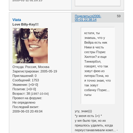
Поделиться
2006-
59
Viata
05-01 22:38:14
Love Billy-Key!!!
кстати, ты
знаешь, что у
Вейра есть ник
Ники в честь
сестры Пэрис
Хилтон? и еще
Тинкербэл,
говорят, что так
Откуда:
Россия, Москва
зовут фею из
Зарегистрирован
: 2005-05-19
Приглашений:
0
питера Пэна, но
Сообщений:
1753
я точно знаю, что
Уважение:
[+0/-0]
так зовут
Позитив:
[+0/-0]
собачку Пэрис...
Возраст:
38
[1987-10-04]
гыгы
Провел на форуме:
Не определено
Последний визит:
угу, знаю)))
2009-06-03 20:49:04
*у меня есть 1=) *
у мя было три, но их
пришлось удалить, когда
переустанавливали комп... -