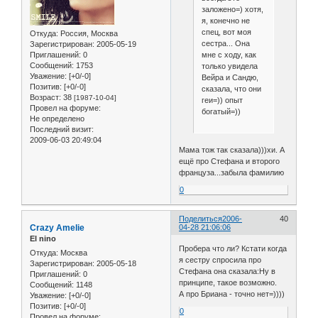
заложено=) хотя,
я, конечно не
спец, вот моя
Откуда:
Россия, Москва
сестра... Она
Зарегистрирован
: 2005-05-19
Приглашений:
0
мне с ходу, как
Сообщений:
1753
только увидела
Уважение:
[+0/-0]
Вейра и Сандю,
Позитив:
[+0/-0]
сказала, что они
Возраст:
38
[1987-10-04]
геи=)) опыт
Провел на форуме:
богатый=))
Не определено
Последний визит:
2009-06-03 20:49:04
Мама тож так сказала)))хи. А
ещё про Стефана и второго
француза...забыла фамилию
0
Поделиться
2006-
40
Crazy Amelie
04-28 21:06:06
El nino
Пробера что ли? Кстати когда
Откуда:
Москва
я сестру спросила про
Зарегистрирован
: 2005-05-18
Стефана она сказала:Ну в
Приглашений:
0
принципе, такое возможно.
Сообщений:
1148
А про Бриана - точно нет=))))
Уважение:
[+0/-0]
Позитив:
[+0/-0]
0
Провел на форуме: