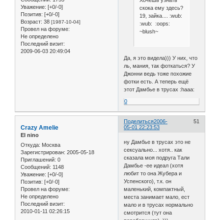
Хочешь узнать
Уважение:
[+0/-0]
скока ему здесь?
Позитив:
[+0/-0]
19, зайка.... :wub:
Возраст:
38
[1987-10-04]
:wub: :oops:
Провел на форуме:
~blush~
Не определено
Последний визит:
2009-06-03 20:49:04
Да, я это видела))) У них, что
ль, мания, так фоткаться? У
Джонни ведь тоже похожие
фотки есть. А теперь ещё
этот Дамбье в трусах :haaa:
0
Поделиться
2006-
51
Crazy Amelie
05-01 22:23:53
El nino
ну Дамбье в трусах это не
Откуда:
Москва
сексуально... хотя.. как
Зарегистрирован
: 2005-05-18
сказала моя подруга Тали
Приглашений:
0
Дамбье -ее идеал (хотя
Сообщений:
1148
любит то она Жубера и
Уважение:
[+0/-0]
Успенского), т.к. он
Позитив:
[+0/-0]
Провел на форуме:
маленький, компактный,
Не определено
места занимает мало, ест
Последний визит:
мало и в трусах нормально
2010-01-11 02:26:15
смотрится (тут она