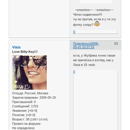
~smeshno~~ ~smeshno~~
Чётко подмечено!!!!
ты не против, если я у тя эту
фотку сопру?
0
Поделиться
2006-
53
Viata
05-01 22:27:31
Love Billy-Key!!!
кста, у Жубрика точно такая
же причёска и взгляд, как у
Лаза в 18 :wub:
0
Откуда:
Россия, Москва
Зарегистрирован
: 2005-05-19
Приглашений:
0
Сообщений:
1753
Уважение:
[+0/-0]
Позитив:
[+0/-0]
Возраст:
38
[1987-10-04]
Провел на форуме:
Не определено