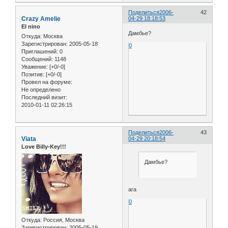
Поделиться
2006-
42
Crazy Amelie
04-29 18:18:53
El nino
Дамбье?
Откуда:
Москва
Зарегистрирован
: 2005-05-18
0
Приглашений:
0
Сообщений:
1148
Уважение:
[+0/-0]
Позитив:
[+0/-0]
Провел на форуме:
Не определено
Последний визит:
2010-01-11 02:26:15
Поделиться
2006-
43
Viata
04-29 20:18:54
Love Billy-Key!!!
Дамбье?
ага
0
Откуда:
Россия, Москва
Зарегистрирован
: 2005-05-19