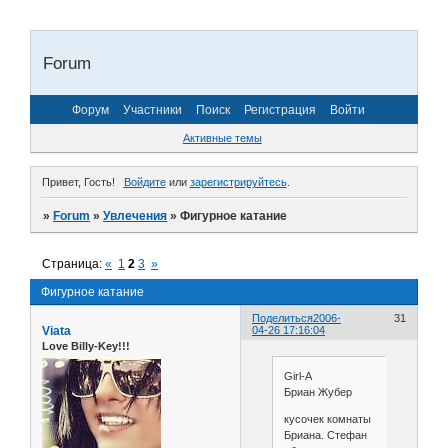
Forum
Форум
Участники
Поиск
Регистрация
Войти
Активные темы
Привет, Гость!
Войдите
или
зарегистрируйтесь
.
»
Forum
»
Увлечения
»
Фигурное катание
Страница:
«
1
2
3
»
Фигурное катание
Поделиться
2006-
31
Viata
04-26 17:16:04
Love Billy-Key!!!
Girl-A
Бриан Жубер
кусочек комнаты
Бриана. Стефан