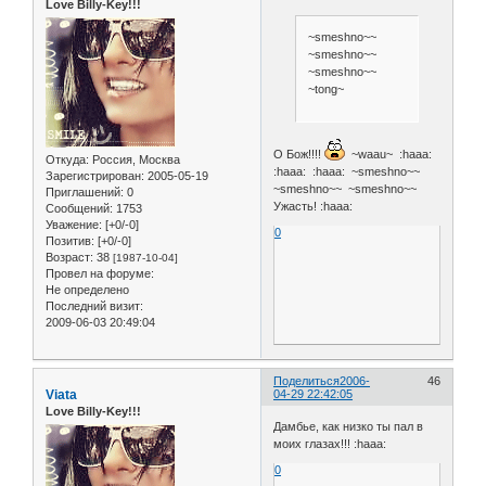
Love Billy-Key!!!
~smeshno~~
~smeshno~~
~smeshno~~
~tong~
О Бож!!!!
~waau~ :haaa:
Откуда:
Россия, Москва
:haaa: :haaa: ~smeshno~~
Зарегистрирован
: 2005-05-19
~smeshno~~ ~smeshno~~
Приглашений:
0
Ужасть! :haaa:
Сообщений:
1753
Уважение:
[+0/-0]
0
Позитив:
[+0/-0]
Возраст:
38
[1987-10-04]
Провел на форуме:
Не определено
Последний визит:
2009-06-03 20:49:04
Поделиться
2006-
46
Viata
04-29 22:42:05
Love Billy-Key!!!
Дамбье, как низко ты пал в
моих глазах!!! :haaa:
0