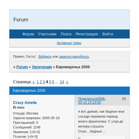
Forum
Форум
Участники
Поиск
Регистрация
Войти
Активные темы
Привет, Гость!
Войдите
или
зарегистрируйтесь
.
»
Forum
»
Увлечения
»
Евровиденье 2006
Страница:
«
1
2
3
4
5
6
…
14
»
Евровиденье 2006
Поделиться
2006-
91
Crazy Amelie
03-12 23:13:50
El nino
я вот думаю, как бедные мои
Откуда:
Москва
соседи пережили период
Зарегистрирован
: 2005-05-18
моего фанатизма. С утра до
Приглашений:
0
вечера слушать
Сообщений:
1148
Озон....бедные....
Уважение:
[+0/-0]
Позитив:
[+0/-0]
0