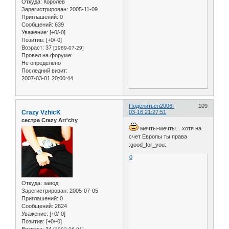
Откуда:
Королёв
Зарегистрирован
: 2005-11-09
Приглашений:
0
Сообщений:
639
Уважение:
[+0/-0]
Позитив:
[+0/-0]
Возраст:
37
[1989-07-29]
Провел на форуме:
Не определено
Последний визит:
2007-03-01 20:00:44
Поделиться
2006-
109
Crazy VzhicK
03-16 21:27:51
сестра Crazy Arr'chy
мечты-мечты... хотя на
счет Европы ты права
:good_for_you:
0
Откуда:
завод
Зарегистрирован
: 2005-07-05
Приглашений:
0
Сообщений:
2624
Уважение:
[+0/-0]
Позитив:
[+0/-0]