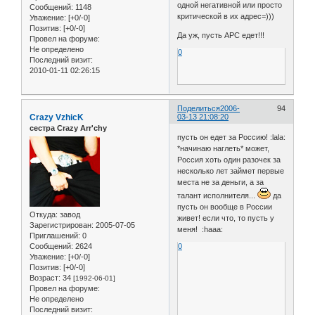
одной негативной или просто
Сообщений:
1148
критической в их адрес=)))
Уважение:
[+0/-0]
Позитив:
[+0/-0]
Да уж, пусть АРС едет!!!
Провел на форуме:
Не определено
0
Последний визит:
2010-01-11 02:26:15
Поделиться
2006-
94
Crazy VzhicK
03-13 21:08:20
сестра Crazy Arr'chy
пусть он едет за Россию! :lala:
*начинаю наглеть* может,
Россия хоть один разочек за
несколько лет займет первые
места не за деньги, а за
талант исполнителя...
да
пусть он вообще в России
Откуда:
завод
живет! если что, то пусть у
Зарегистрирован
: 2005-07-05
меня! :haaa:
Приглашений:
0
Сообщений:
2624
0
Уважение:
[+0/-0]
Позитив:
[+0/-0]
Возраст:
34
[1992-06-01]
Провел на форуме:
Не определено
Последний визит: