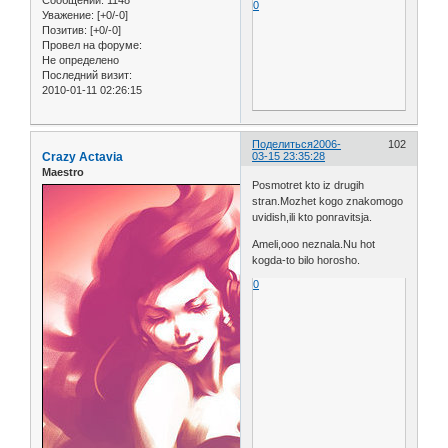
Сообщений:
1148
0
Уважение:
[+0/-0]
Позитив:
[+0/-0]
Провел на форуме:
Не определено
Последний визит:
2010-01-11 02:26:15
Поделиться
2006-
102
Crazy Actavia
03-15 23:35:28
Maestro
Posmotret kto iz drugih
stran.Mozhet kogo znakomogo
uvidish,ili kto ponravitsja.
Ameli,ooo neznala.Nu hot
kogda-to bilo horosho.
0