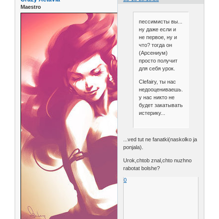
Maestro
пессимисты вы...
ну даже если и
не первое, ну и
что? тогда он
(Арсениум)
просто получит
для себя урок.
Clefairy, ты нас
недооцениваешь...
у нас никто не
будет закатывать
истерику...
...ved tut ne fanatki(naskolko ja
ponjala).
Urok,chtob znal,chto nuzhno
rabotat bolshe?
0