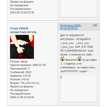
Провел на форуме:
Не определено
Последний визит:
2010-02-23 00:02:25
Поделиться
2006-
106
Crazy VzhicK
03-16 20:08:43
сестра Crazy Arr'chy
ДА!!! Я ЗНАЛА!!!!!!!!!
АРСЕНЬКА - ЛУЧШИЙ!!!!!
:i_love_you: :i_love_you:
:i_love_you: ЗАЯ, Я В ТЕБЕ
НЕ СОМНЕВАЛАСЬ!!! :wub:
(Боже, я назвала его заей...
фанатею
ну да ладно
Откуда:
завод
:1: ) надеюсь и не
Зарегистрирован
: 2005-07-05
сомневаюсь, он порвет весь
Приглашений:
0
зал!!!!!!!!!!!!!!!!!!! ~super~
Сообщений:
2624
Уважение:
[+0/-0]
0
Позитив:
[+0/-0]
Возраст:
34
[1992-06-01]
Провел на форуме:
Не определено
Последний визит:
2009-11-08 22:00:05