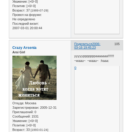
Уважение:
[+0/-0]
Позитив:
[+0/-0]
Возраст:
37
[1989-07-29]
Провел на форуме:
Не определено
Последний визит:
2007-03-01 20:00:44
Поделиться
2006-
105
Crazy Arsenia
03-16 19:45:23
Arsi Girl
ууууурррррррааааааа!!!!!!!
~waau~ ~waau~ :haaa:
0
Откуда:
Москва
Зарегистрирован
: 2005-12-31
Приглашений:
0
Сообщений:
1531
Уважение:
[+0/-0]
Позитив:
[+0/-0]
Возраст:
33
[1993-01-24]