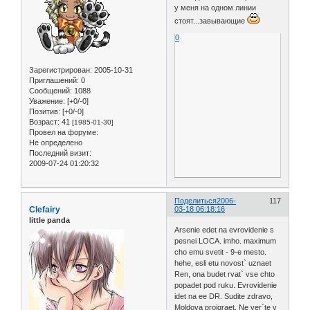
у меня на одном линии
стоят...завывающие
0
Зарегистрирован
: 2005-10-31
Приглашений:
0
Сообщений:
1088
Уважение:
[+0/-0]
Позитив:
[+0/-0]
Возраст:
41
[1985-01-30]
Провел на форуме:
Не определено
Последний визит:
2009-07-24 01:20:32
Поделиться
2006-
117
Clefairy
03-18 06:18:16
little panda
Arsenie edet na evrovidenie s
pesnei LOCA. imho. maximum
cho emu svetit - 9-e mesto.
hehe, esli etu novost` uznaet
Ren, ona budet rvat` vse chto
popadet pod ruku. Evrovidenie
idet na ee DR. Sudite zdravo,
Moldova proigraet. Ne ver`te v