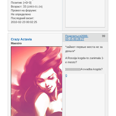
Позитив:
[+0/-0]
Возраст:
33
[1993-01-24]
Провел на форуме:
Не определено
Последний визит:
2010-02-23 00:02:25
Поделиться
2006-
99
Crazy Actavia
03-15 00:28:27
Maestro
*займет первые места не за
деньги*
A Rossija kogda-to zanimala 1-
e mesto?
)))))))))))))))A svadba kogda?
0