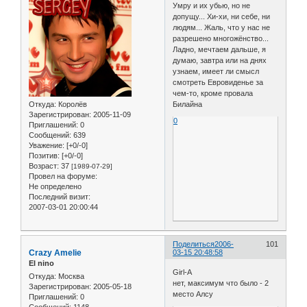
Умру и их убью, но не
допущу... Хи-хи, ни себе, ни
людям... Жаль, что у нас не
разрешено многожёнство...
Ладно, мечтаем дальше, я
думаю, завтра или на днях
узнаем, имеет ли смысл
смотреть Евровиденье за
чем-то, кроме провала
Откуда:
Королёв
Билайна
Зарегистрирован
: 2005-11-09
0
Приглашений:
0
Сообщений:
639
Уважение:
[+0/-0]
Позитив:
[+0/-0]
Возраст:
37
[1989-07-29]
Провел на форуме:
Не определено
Последний визит:
2007-03-01 20:00:44
Поделиться
2006-
101
Crazy Amelie
03-15 20:48:58
El nino
Girl-A
Откуда:
Москва
нет, максимум что было - 2
Зарегистрирован
: 2005-05-18
место Алсу
Приглашений:
0