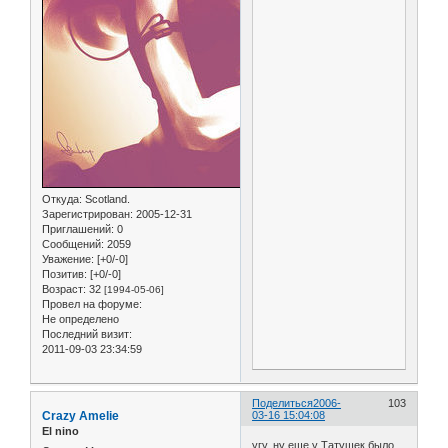
Откуда:
Scotland.
Зарегистрирован
: 2005-12-31
Приглашений:
0
Сообщений:
2059
Уважение:
[+0/-0]
Позитив:
[+0/-0]
Возраст:
32
[1994-05-06]
Провел на форуме:
Не определено
Последний визит:
2011-09-03 23:34:59
Поделиться
2006-
103
Crazy Amelie
03-16 15:04:08
El nino
угу, ну еще у Татушек было