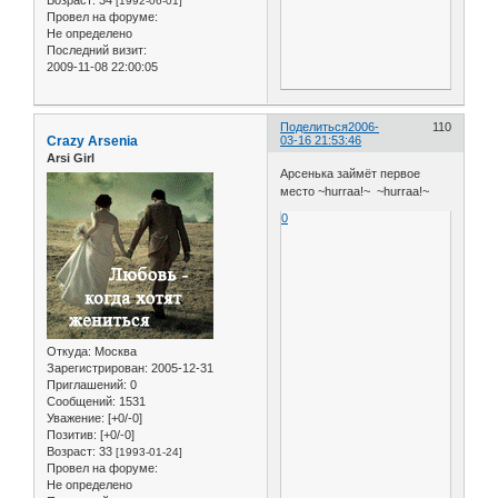
Возраст:
34
[1992-06-01]
Провел на форуме:
Не определено
Последний визит:
2009-11-08 22:00:05
Поделиться
2006-
110
Crazy Arsenia
03-16 21:53:46
Arsi Girl
Арсенька займёт первое
место ~hurraa!~ ~hurraa!~
0
Откуда:
Москва
Зарегистрирован
: 2005-12-31
Приглашений:
0
Сообщений:
1531
Уважение:
[+0/-0]
Позитив:
[+0/-0]
Возраст:
33
[1993-01-24]
Провел на форуме:
Не определено