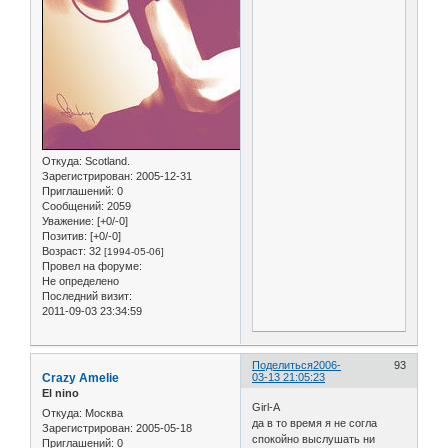
Откуда:
Scotland.
Зарегистрирован
: 2005-12-31
Приглашений:
0
Сообщений:
2059
Уважение:
[+0/-0]
Позитив:
[+0/-0]
Возраст:
32
[1994-05-06]
Провел на форуме:
Не определено
Последний визит:
2011-09-03 23:34:59
Поделиться
2006-
93
Crazy Amelie
03-13 21:05:23
El nino
Girl-A
Откуда:
Москва
да в то время я не согла
Зарегистрирован
: 2005-05-18
спокойно выслушать ни
Приглашений:
0