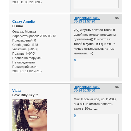
2009-11-08 22:00:05
Поделиться
2006-
95
Crazy Amelie
03-13 21:57:20
El nino
угу, и пусть спит со тобой в
Откуда:
Москва
одной постельке, под одним
Зарегистрирован
: 2005-05-18
одеялком=))) И моется с
Приглашений:
0
тобой в душе...и т.д. и т.п. я
Сообщений:
1148
лучше остановлюсь на том
Уважение:
[+0/-0]
моменте....=)
Позитив:
[+0/-0]
Провел на форуме:
0
Не определено
Последний визит:
2010-01-11 02:26:15
Поделиться
2006-
96
Viata
03-14 10:38:30
Love Billy-Key!!!
Мне Жасмин нра, но, ИМХО,
она бы не смогла попасть
даже в 10-ку :...:
0