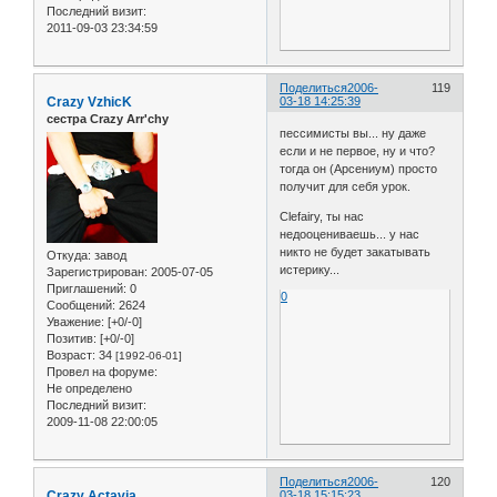
Последний визит:
2011-09-03 23:34:59
Поделиться
2006-
119
Crazy VzhicK
03-18 14:25:39
сестра Crazy Arr'chy
пессимисты вы... ну даже
если и не первое, ну и что?
тогда он (Арсениум) просто
получит для себя урок.
Clefairy, ты нас
недооцениваешь... у нас
никто не будет закатывать
Откуда:
завод
истерику...
Зарегистрирован
: 2005-07-05
Приглашений:
0
0
Сообщений:
2624
Уважение:
[+0/-0]
Позитив:
[+0/-0]
Возраст:
34
[1992-06-01]
Провел на форуме:
Не определено
Последний визит:
2009-11-08 22:00:05
Поделиться
2006-
120
Crazy Actavia
03-18 15:15:23