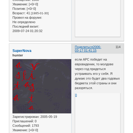
Уважение:
[+0/-0]
Позитив:
[+0/-0]
Возраст:
41
[1985-01-30]
Провел на форуме:
Не определено
Последний визит:
2009-07-24 01:20:32
Поделиться
2006-
114
SuperNova
03-17 01:41:15
hunter
если АРС победит на
евровидении, то молдове
через год придеться
устраивать его у себя. Я
думаю это будет два годовых
бюджета этой страны и они
разоряться.
0
Зарегистрирован
: 2005-05-19
Приглашений:
0
Сообщений:
1793
Уважение:
[+0/-0]