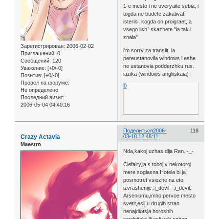
1-e mesto i ne uveryaite sebia, i
togda ne budete zakativat`
isteriki, kogda on proigraet, a
vsego lish` skazhete "ia tak i
znala"
Зарегистрирован
: 2006-02-02
i'm sorry za translit, ia
Приглашений:
0
pereustanovila windows i eshe
Сообщений:
120
ne ustanovia podderzhku rus.
Уважение:
[+0/-0]
iazika (windows angliiskaia)
Позитив:
[+0/-0]
Провел на форуме:
0
Не определено
Последний визит:
2006-05-04 04:40:16
Поделиться
2006-
118
Crazy Actavia
03-18 12:48:11
Maestro
Nda,kakoj uzhas dlja Ren. -_-
Clefairy,ja s toboj v nekotoroj
mere soglasna.Hotela bi ja
posmotret vsiozhe na eto
izvrashenije :i_devil: :i_devil:
Arseniumu,imho,pervoe mesto
svetit,esli u drugih stran
nenajdiotsja horoshih
ispolnitelej,ili esli uzh ochen