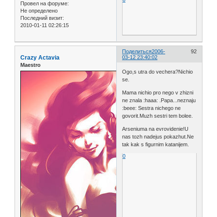
Провел на форуме:
Не определено
Последний визит:
2010-01-11 02:26:15
Поделиться
2006-
92
Crazy Actavia
03-12 23:40:02
Maestro
Ogo,s utra do vechera?Nichio
se.
Mama nichio pro nego v zhizni
ne znala :haaa: .Papa...neznaju
:beee: Sestra nichego ne
govorit.Muzh sestri tem bolee.
Arseniuma na evrovidenie!U
nas tozh nadejus pokazhut.Ne
tak kak s figurnim katanijem.
0