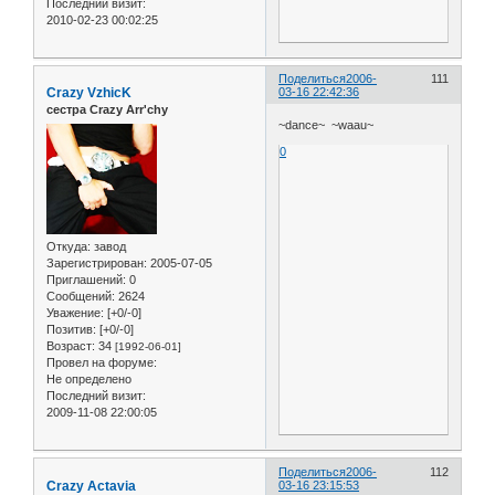
Последний визит:
2010-02-23 00:02:25
Поделиться
2006-
111
Crazy VzhicK
03-16 22:42:36
сестра Crazy Arr'chy
~dance~ ~waau~
0
Откуда:
завод
Зарегистрирован
: 2005-07-05
Приглашений:
0
Сообщений:
2624
Уважение:
[+0/-0]
Позитив:
[+0/-0]
Возраст:
34
[1992-06-01]
Провел на форуме:
Не определено
Последний визит:
2009-11-08 22:00:05
Поделиться
2006-
112
Crazy Actavia
03-16 23:15:53