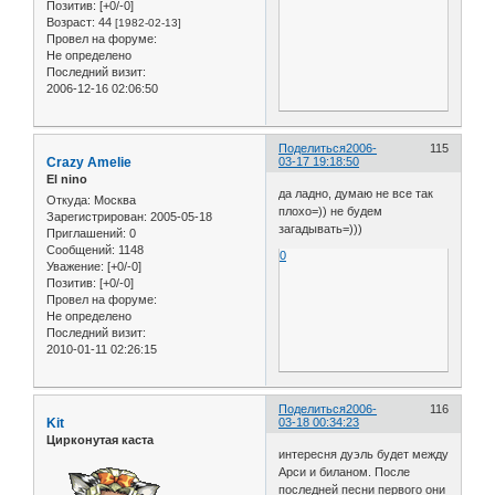
Позитив:
[+0/-0]
Возраст:
44
[1982-02-13]
Провел на форуме:
Не определено
Последний визит:
2006-12-16 02:06:50
Поделиться
2006-
115
Crazy Amelie
03-17 19:18:50
El nino
да ладно, думаю не все так
Откуда:
Москва
плохо=)) не будем
Зарегистрирован
: 2005-05-18
загадывать=)))
Приглашений:
0
Сообщений:
1148
0
Уважение:
[+0/-0]
Позитив:
[+0/-0]
Провел на форуме:
Не определено
Последний визит:
2010-01-11 02:26:15
Поделиться
2006-
116
Kit
03-18 00:34:23
Цирконутая каста
интересня дуэль будет между
Арси и биланом. После
последней песни первого они