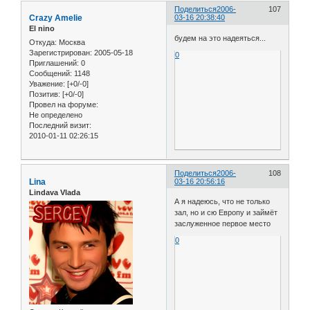
Поделиться
2006-
107
Crazy Amelie
03-16 20:38:40
El nino
будем на это надеяться...
Откуда:
Москва
Зарегистрирован
: 2005-05-18
0
Приглашений:
0
Сообщений:
1148
Уважение:
[+0/-0]
Позитив:
[+0/-0]
Провел на форуме:
Не определено
Последний визит:
2010-01-11 02:26:15
Поделиться
2006-
108
Lina
03-16 20:56:16
Lindava Vlada
А я надеюсь, что не только
зал, но и сю Европу и займёт
заслуженное первое место
0