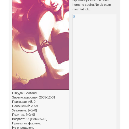
horosho spojiot.No ob etom
mechtat tok...
0
Откуда:
Scotland.
Зарегистрирован
: 2005-12-31
Приглашений:
0
Сообщений:
2059
Уважение:
[+0/-0]
Позитив:
[+0/-0]
Возраст:
32
[1994-05-06]
Провел на форуме:
Не определено