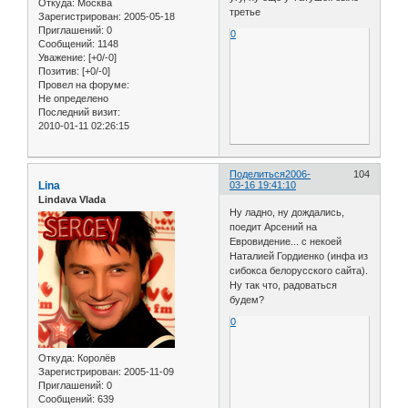
Откуда:
Москва
третье
Зарегистрирован
: 2005-05-18
Приглашений:
0
0
Сообщений:
1148
Уважение:
[+0/-0]
Позитив:
[+0/-0]
Провел на форуме:
Не определено
Последний визит:
2010-01-11 02:26:15
Поделиться
2006-
104
Lina
03-16 19:41:10
Lindava Vlada
Ну ладно, ну дождались,
поедит Арсений на
Евровидение... с некоей
Наталией Гордиенко (инфа из
сибокса белорусского сайта).
Ну так что, радоваться
будем?
0
Откуда:
Королёв
Зарегистрирован
: 2005-11-09
Приглашений:
0
Сообщений:
639