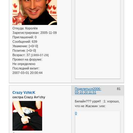
Откуда:
Королёв
Зарегистрирован
: 2005-11-09
Приглашений:
0
Сообщений:
639
Уважение:
[+0/-0]
Позитив:
[+0/-0]
Возраст:
37
[1989-07-29]
Провел на форуме:
Не определено
Последний визит:
2007-03-01 20:00:44
Поделиться
2006-
81
Crazy VzhicK
03-10 20:11:51
сестра Crazy Arr'chy
Билайн??? урря!! :1: хорошо,
что не Жасмин :vee:
0