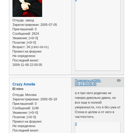
Откуда:
завод
Зарегистрирован
: 2005-07-05
Приглашений:
0
Сообщений:
2624
Уважение:
[+0/-0]
Позитив:
[+0/-0]
Возраст:
34
[1992-06-01]
Провел на форуме:
Не определено
Последний визит:
2009-11-08 22:00:05
Поделиться
2006-
89
Crazy Amelie
03-12 23:06:45
El nino
а я про него родичам не
Откуда:
Москва
говорю довольно давно, но
Зарегистрирован
: 2005-05-18
все еще в полной
Приглашений:
0
уверенности, что я без ума от
Сообщений:
1148
Озона в целом и от него в
Уважение:
[+0/-0]
частности=ь
Позитив:
[+0/-0]
Провел на форуме:
0
Не определено
Последний визит: