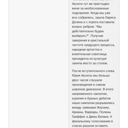
Аксюта тут же пристыдил
меня за необоснованные
подозрения. Когда мы уже
все собрались, зашла Лариса
Долина и с порога поставила
вопрос ребром: “Мы
действительно будем
выбирать?”. Получив
заверения в кристальной
чистоте грядущего процесса,
народная артистка и
влиятельная советница
президента по культуре
заняла место за столом.
После вступительного слова
Юрия Аксюты мы больше
двух часов слушали
произведения в самом
широком диапазоне. В итоге
напряженного чаепития,
курения и бурных дебатов
наши симпатии разрывались
между заявками Жасмин,
Арианы, Варвары, Полины
Гриффис и Димы Билана. К
финальному голосованию в
списке решили оставить