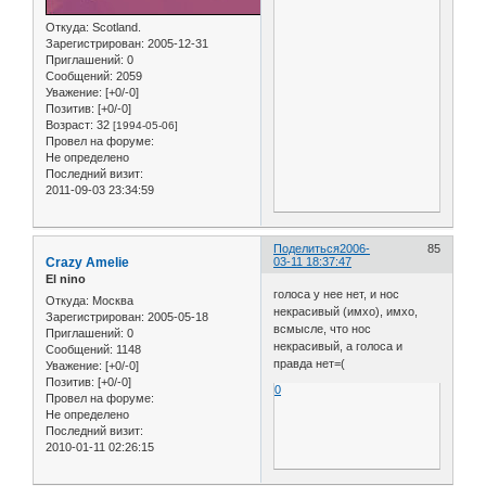
Откуда:
Scotland.
Зарегистрирован
: 2005-12-31
Приглашений:
0
Сообщений:
2059
Уважение:
[+0/-0]
Позитив:
[+0/-0]
Возраст:
32
[1994-05-06]
Провел на форуме:
Не определено
Последний визит:
2011-09-03 23:34:59
Поделиться
2006-
85
Crazy Amelie
03-11 18:37:47
El nino
голоса у нее нет, и нос
Откуда:
Москва
некрасивый (имхо), имхо,
Зарегистрирован
: 2005-05-18
всмысле, что нос
Приглашений:
0
некрасивый, а голоса и
Сообщений:
1148
правда нет=(
Уважение:
[+0/-0]
Позитив:
[+0/-0]
0
Провел на форуме:
Не определено
Последний визит:
2010-01-11 02:26:15