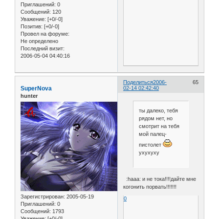
Приглашений:
0
Сообщений:
120
Уважение:
[+0/-0]
Позитив:
[+0/-0]
Провел на форуме:
Не определено
Последний визит:
2006-05-04 04:40:16
Поделиться
2006-
65
SuperNova
02-14 02:42:40
hunter
ты далеко, тебя
рядом нет, но
смотрит на тебя
мой палец-
пистолет
ухухуху
:haaa: и не тока!!!!дайте мне
когонить порвать!!!!!!!
Зарегистрирован
: 2005-05-19
0
Приглашений:
0
Сообщений:
1793
Уважение:
[+0/-0]