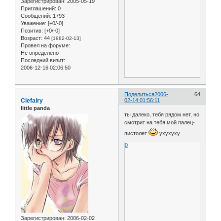
Зарегистрирован
: 2005-05-19
Приглашений:
0
Сообщений:
1793
Уважение:
[+0/-0]
Позитив:
[+0/-0]
Возраст:
44
[1982-02-13]
Провел на форуме:
Не определено
Последний визит:
2006-12-16 02:06:50
Поделиться
2006-
64
Clefairy
02-14 01:56:11
little panda
ты далеко, тебя рядом нет, но
смотрит на тебя мой палец-
пистолет
ухухуху
0
Зарегистрирован
: 2006-02-02