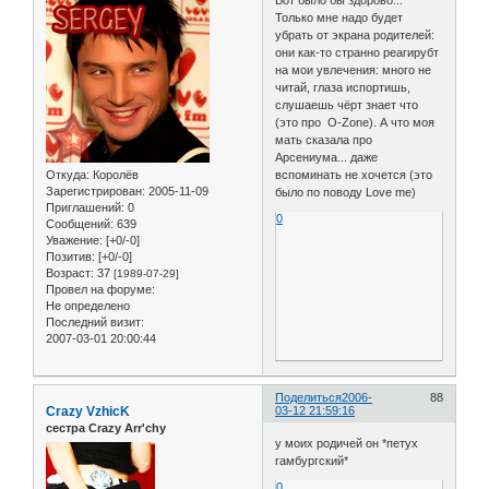
Вот было бы здорово...
Только мне надо будет
убрать от экрана родителей:
они как-то странно реагирубт
на мои увлечения: много не
читай, глаза испортишь,
слушаешь чёрт знает что
(это про O-Zone). А что моя
мать сказала про
Арсениума... даже
Откуда:
Королёв
вспоминать не хочется (это
Зарегистрирован
: 2005-11-09
было по поводу Love me)
Приглашений:
0
0
Сообщений:
639
Уважение:
[+0/-0]
Позитив:
[+0/-0]
Возраст:
37
[1989-07-29]
Провел на форуме:
Не определено
Последний визит:
2007-03-01 20:00:44
Поделиться
2006-
88
Crazy VzhicK
03-12 21:59:16
сестра Crazy Arr'chy
у моих родичей он *петух
гамбургский*
0