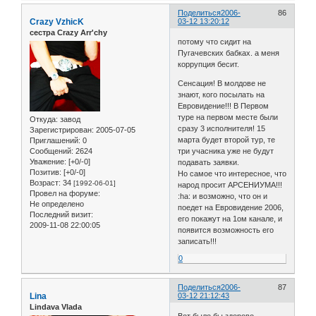
Поделиться
2006-
86
Crazy VzhicK
03-12 13:20:12
сестра Crazy Arr'chy
потому что сидит на
Пугачевских бабках. а меня
коррупция бесит.
Сенсация! В молдове не
знают, кого посылать на
Евровидение!!! В Первом
туре на первом месте были
Откуда:
завод
сразу 3 исполнителя! 15
Зарегистрирован
: 2005-07-05
марта будет второй тур, те
Приглашений:
0
Сообщений:
2624
три учасника уже не будут
Уважение:
[+0/-0]
подавать заявки.
Позитив:
[+0/-0]
Но самое что интересное, что
Возраст:
34
[1992-06-01]
народ просит АРСЕНИУМА!!!
Провел на форуме:
:ha: и возможно, что он и
Не определено
поедет на Евровидение 2006,
Последний визит:
его покажут на 1ом канале, и
2009-11-08 22:00:05
появится возможность его
записать!!!
0
Поделиться
2006-
87
Lina
03-12 21:12:43
Lindava Vlada