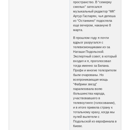
пространство. В “семерку
смелых” затесался
музыкальный редактор “МК”
Артур Гаспарян, чья депеша
из “Останкино” подоспела
еще вечером, накануне 8
марта.
В прошлом году я почти
вдрызг разругался с
телевизионщиками из-за
Наташи Подольской.
Экспертный совет, в который
входил и я, проголосовал
тогда именно за Билана.
Профи и многие телезрители
были очарованы. Но
всепроникающая мощь
“Фабрики звезд”
парализовала волю
большинства народа,
участвовавшего в
телевоутинге (голосовании),
и в итоге привела страну к
тотальному краху, когда мы
пулей вылетели с
Подольской из еврофинала в
Киеве.