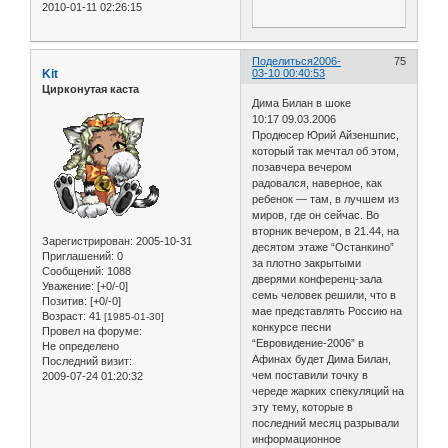
2010-01-11 02:26:15
Поделиться
2006-
75
Kit
03-10 00:40:53
Цирконутая каста
Дима Билан в шоке
10:17 09.03.2006
Продюсер Юрий Айзеншпис,
который так мечтал об этом,
позавчера вечером
радовался, наверное, как
ребенок — там, в лучшем из
миров, где он сейчас. Во
вторник вечером, в 21.44, на
Зарегистрирован
: 2005-10-31
десятом этаже “Останкино”
Приглашений:
0
за плотно закрытыми
Сообщений:
1088
дверями конференц-зала
Уважение:
[+0/-0]
семь человек решили, что в
Позитив:
[+0/-0]
мае представлять Россию на
Возраст:
41
[1985-01-30]
конкурсе песни
Провел на форуме:
“Евровидение-2006” в
Не определено
Афинах будет Дима Билан,
Последний визит:
чем поставили точку в
2009-07-24 01:20:32
череде жарких спекуляций на
эту тему, которые в
последний месяц разрывали
информационное