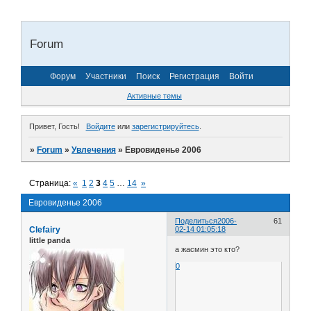
Forum
Форум
Участники
Поиск
Регистрация
Войти
Активные темы
Привет, Гость!
Войдите
или
зарегистрируйтесь
.
»
Forum
»
Увлечения
»
Евровиденье 2006
Страница:
«
1
2
3
4
5
…
14
»
Евровиденье 2006
Поделиться
2006-
61
Clefairy
02-14 01:05:18
little panda
а жасмин это кто?
0