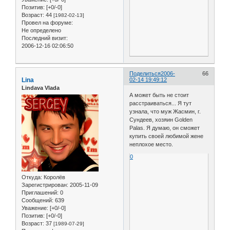
Позитив:
[+0/-0]
Возраст:
44
[1982-02-13]
Провел на форуме:
Не определено
Последний визит:
2006-12-16 02:06:50
Поделиться
2006-
66
Lina
02-14 19:49:12
Lindava Vlada
А может быть не стоит
расстраиваться... Я тут
узнала, что муж Жасмин, г.
Сундеев, хозяин Golden
Palas. Я думаю, он сможет
купить своей любимой жене
неплохое место.
0
Откуда:
Королёв
Зарегистрирован
: 2005-11-09
Приглашений:
0
Сообщений:
639
Уважение:
[+0/-0]
Позитив:
[+0/-0]
Возраст:
37
[1989-07-29]