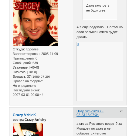
Даже смотреть
не буду :vee:
А я ещё подумаю... Но только
если больше нечего будет
делать.
0
Откуда:
Королёв
Зарегистрирован
: 2005-11-09
Приглашений:
0
Сообщений:
639
Уважение:
[+0/-0]
Позитив:
[+0/-0]
Возраст:
37
[1989-07-29]
Провел на форуме:
Не определено
Последний визит:
2007-03-01 20:00:44
Поделиться
2006-
73
Crazy VzhicK
02-23 13:07:34
сестра Crazy Arr'chy
а кто за Румынию поедет? за
Молдову он даже и не
собирается (его не