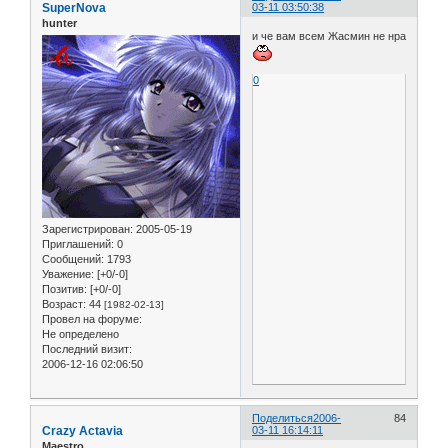
SuperNova
03-11 03:50:38
hunter
и че вам всем Жасмин не нра
0
Зарегистрирован
: 2005-05-19
Приглашений:
0
Сообщений:
1793
Уважение:
[+0/-0]
Позитив:
[+0/-0]
Возраст:
44
[1982-02-13]
Провел на форуме:
Не определено
Последний визит:
2006-12-16 02:06:50
Поделиться
2006-
84
Crazy Actavia
03-11 16:14:11
Maestro