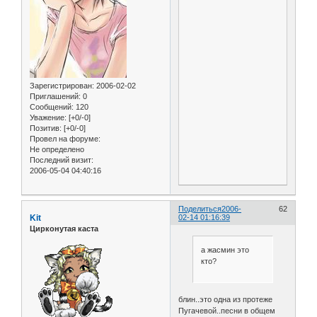
Зарегистрирован
: 2006-02-02
Приглашений:
0
Сообщений:
120
Уважение:
[+0/-0]
Позитив:
[+0/-0]
Провел на форуме:
Не определено
Последний визит:
2006-05-04 04:40:16
Поделиться
2006-
62
Kit
02-14 01:16:39
Цирконутая каста
а жасмин это
кто?
блин..это одна из протеже
Пугачевой..песни в общем