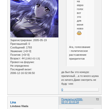
на
евровидении
голосуют?
вот
это
для
меня
новость
Зарегистрирован
: 2005-05-19
Приглашений:
0
Ага, голосование
Сообщений:
1793
- политическое
Уважение:
[+0/-0]
Позитив:
[+0/-0]
растсавление
Возраст:
44
[1982-02-13]
приоритетов
Провел на форуме:
Не определено
Последний визит:
да был бы это конкурс
2006-12-16 02:06:50
приличный....а то много шума
из ничего.Даже смотреть не
буду :vee:
0
Поделиться
2006-
72
Lina
02-17 11:12:34
Lindava Vlada