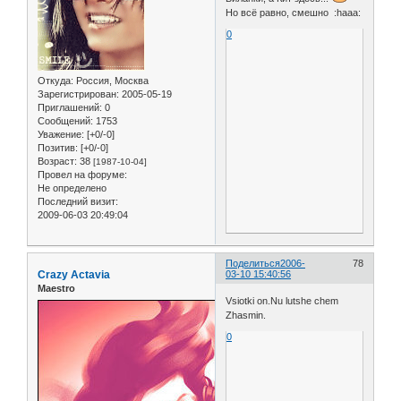
Но всё равно, смешно :haaa:
0
Откуда:
Россия, Москва
Зарегистрирован
: 2005-05-19
Приглашений:
0
Сообщений:
1753
Уважение:
[+0/-0]
Позитив:
[+0/-0]
Возраст:
38
[1987-10-04]
Провел на форуме:
Не определено
Последний визит:
2009-06-03 20:49:04
Поделиться
2006-
78
Crazy Actavia
03-10 15:40:56
Maestro
Vsiotki on.Nu lutshe chem
Zhasmin.
0