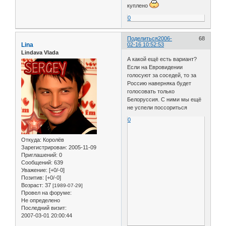
куплено
0
Поделиться
2006-
68
Lina
02-16 10:52:53
Lindava Vlada
А какой ещё есть вариант?
Если на Евровидении
голосуют за соседей, то за
Россию наверняка будет
голосовать только
Белоруссия. С ними мы ещё
не успели поссориться
0
Откуда:
Королёв
Зарегистрирован
: 2005-11-09
Приглашений:
0
Сообщений:
639
Уважение:
[+0/-0]
Позитив:
[+0/-0]
Возраст:
37
[1989-07-29]
Провел на форуме:
Не определено
Последний визит:
2007-03-01 20:00:44