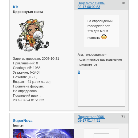
Поделиться
2006-
70
Kit
02-17 00:02:53
Цирконутая каста
на евровидении
голосуют? вот
это для меня
новость
Ага, голосование -
Зарегистрирован
: 2005-10-31
политическое растсавление
Приглашений:
0
приоритетов
Сообщений:
1088
0
Уважение:
[+0/-0]
Позитив:
[+0/-0]
Возраст:
41
[1985-01-30]
Провел на форуме:
Не определено
Последний визит:
2009-07-24 01:20:32
Поделиться
2006-
71
SuperNova
02-17 01:44:31
hunter