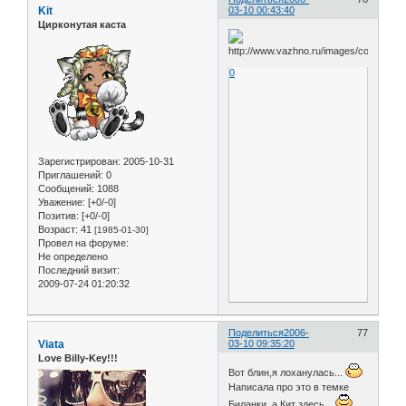
Kit
03-10 00:43:40
Цирконутая каста
0
Зарегистрирован
: 2005-10-31
Приглашений:
0
Сообщений:
1088
Уважение:
[+0/-0]
Позитив:
[+0/-0]
Возраст:
41
[1985-01-30]
Провел на форуме:
Не определено
Последний визит:
2009-07-24 01:20:32
Поделиться
2006-
77
Viata
03-10 09:35:20
Love Billy-Key!!!
Вот блин,я лоханулась...
Написала про это в темке
Биланки, а Кит здесь...