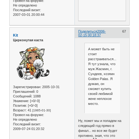
Провел на форуме:
Не определено
Последний визит:
2007-03-01 20:00:44
Поделиться
2006-
67
Kit
02-15 00:18:37
Цирконутая каста
А может быть не
стоит
расстраиваться...
Я тут узнала, что
муж Жасмин, г.
Сундеев, хозяин
Golden Palas. Я
думаю, он
Зарегистрирован
: 2005-10-31
сможет купить
Приглашений:
0
своей любимой
Сообщений:
1088
жене неплохое
Уважение:
[+0/-0]
место.
Позитив:
[+0/-0]
Возраст:
41
[1985-01-30]
Провел на форуме:
Не определено
Ну, пожет мы и попадем на
Последний визит:
следющий год прямо в
2009-07-24 01:20:32
финал... но все же будет
противно, зная, что это