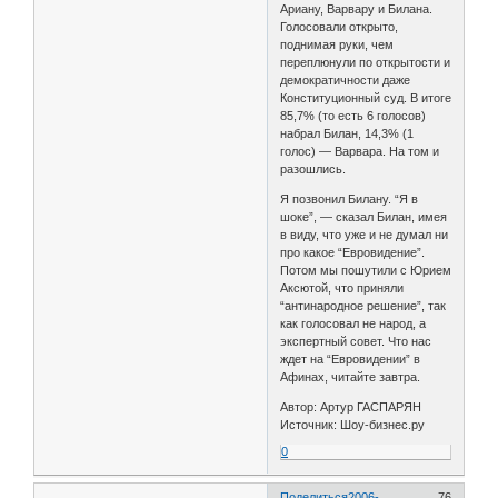
Ариану, Варвару и Билана.
Голосовали открыто,
поднимая руки, чем
переплюнули по открытости и
демократичности даже
Конституционный суд. В итоге
85,7% (то есть 6 голосов)
набрал Билан, 14,3% (1
голос) — Варвара. На том и
разошлись.
Я позвонил Билану. “Я в
шоке”, — сказал Билан, имея
в виду, что уже и не думал ни
про какое “Евровидение”.
Потом мы пошутили с Юрием
Аксютой, что приняли
“антинародное решение”, так
как голосовал не народ, а
экспертный совет. Что нас
ждет на “Евровидении” в
Афинах, читайте завтра.
Автор: Артур ГАСПАРЯН
Источник: Шоу-бизнес.ру
0
Поделиться
2006-
76