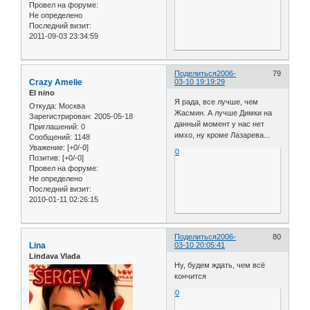
Провел на форуме:
Не определено
Последний визит:
2011-09-03 23:34:59
Поделиться
2006-
79
Crazy Amelie
03-10 19:19:29
El nino
Я рада, все лучше, чем
Откуда:
Москва
Жасмин. А лучше Димки на
Зарегистрирован
: 2005-05-18
данный момент у нас нет
Приглашений:
0
имхо, ну кроме Лазарева...
Сообщений:
1148
Уважение:
[+0/-0]
0
Позитив:
[+0/-0]
Провел на форуме:
Не определено
Последний визит:
2010-01-11 02:26:15
Поделиться
2006-
80
Lina
03-10 20:05:41
Lindava Vlada
Ну, будем ждать, чем всё
кончится
0