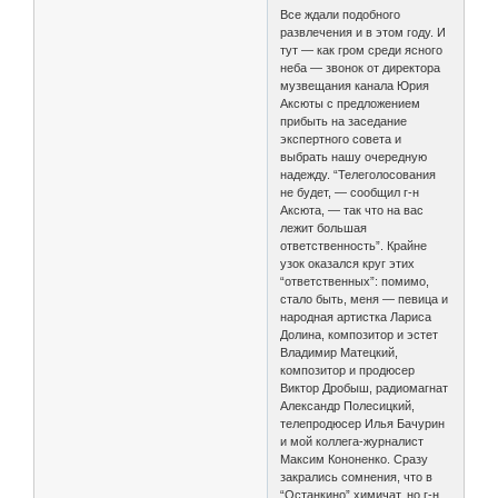
Все ждали подобного
развлечения и в этом году. И
тут — как гром среди ясного
неба — звонок от директора
музвещания канала Юрия
Аксюты с предложением
прибыть на заседание
экспертного совета и
выбрать нашу очередную
надежду. “Телеголосования
не будет, — сообщил г-н
Аксюта, — так что на вас
лежит большая
ответственность”. Крайне
узок оказался круг этих
“ответственных”: помимо,
стало быть, меня — певица и
народная артистка Лариса
Долина, композитор и эстет
Владимир Матецкий,
композитор и продюсер
Виктор Дробыш, радиомагнат
Александр Полесицкий,
телепродюсер Илья Бачурин
и мой коллега-журналист
Максим Кононенко. Сразу
закрались сомнения, что в
“Останкино” химичат, но г-н