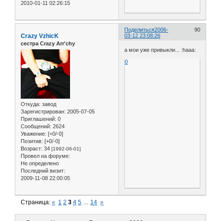
2010-01-11 02:26:15
Поделиться
2006-
90
Crazy VzhicK
03-12 23:08:26
сестра Crazy Arr'chy
а мои уже привыкли... :haaa:
0
Откуда:
завод
Зарегистрирован
: 2005-07-05
Приглашений:
0
Сообщений:
2624
Уважение:
[+0/-0]
Позитив:
[+0/-0]
Возраст:
34
[1992-06-01]
Провел на форуме:
Не определено
Последний визит:
2009-11-08 22:00:05
Страница:
«
1
2
3
4
5
…
14
»