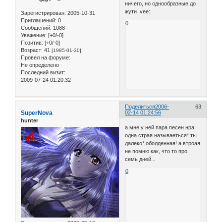
ничего, но однообразные до
жути :vee:
Зарегистрирован
: 2005-10-31
Приглашений:
0
0
Сообщений:
1088
Уважение:
[+0/-0]
Позитив:
[+0/-0]
Возраст:
41
[1985-01-30]
Провел на форуме:
Не определено
Последний визит:
2009-07-24 01:20:32
Поделиться
2006-
63
SuperNova
02-14 01:24:56
hunter
а мне у ней пара песен нра,
одна страя называеться* ты
далеко* оболденная! а втроая
не помню как, что то про
семь дней...
0