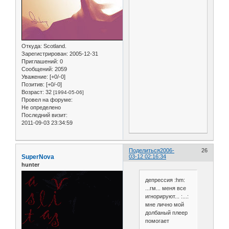
Откуда:
Scotland.
Зарегистрирован
: 2005-12-31
Приглашений:
0
Сообщений:
2059
Уважение:
[+0/-0]
Позитив:
[+0/-0]
Возраст:
32
[1994-05-06]
Провел на форуме:
Не определено
Последний визит:
2011-09-03 23:34:59
Поделиться
2006-
26
SuperNova
03-12 02:16:34
hunter
депрессия :hm:
...гм... меня все
игнорируют... :...:
мне лично мой
долбаный плеер
помогает