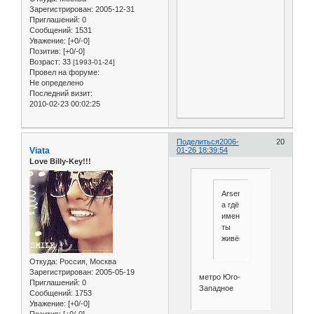
Зарегистрирован
: 2005-12-31
Приглашений:
0
Сообщений:
1531
Уважение:
[+0/-0]
Позитив:
[+0/-0]
Возраст:
33
[1993-01-24]
Провел на форуме:
Не определено
Последний визит:
2010-02-23 00:02:25
Поделиться
2006-
20
Viata
01-26 18:39:54
Love Billy-Key!!!
Arsenia,
а гдё
именно
ты
живёш?
Откуда:
Россия, Москва
Зарегистрирован
: 2005-05-19
метро Юго-
Приглашений:
0
Западное
Сообщений:
1753
Уважение:
[+0/-0]