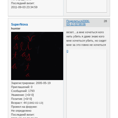
Последний визит:
2011-09-03 23:34:59
Поделиться
2006-
28
SuperNova
03-12 02:58:06
hunter
везет....а мне хочеться кого
нить убить я даже знаю кого
мне хочеться убить, но сидет
мне за это говно не хочеться
0
Зарегистрирован
: 2005-05-19
Приглашений:
0
Сообщений:
1793
Уважение:
[+0/-0]
Позитив:
[+0/-0]
Возраст:
44
[1982-02-13]
Провел на форуме:
Не определено
Последний визит: