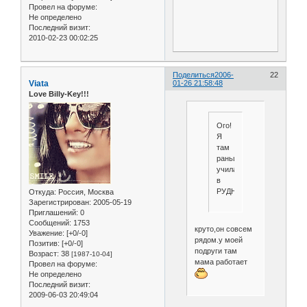
Провел на форуме:
Не определено
Последний визит:
2010-02-23 00:02:25
Поделиться
2006-
22
Viata
01-26 21:58:48
Love Billy-Key!!!
Ого!
Я
там
раньше
училась,
в
РУДНе.
Откуда:
Россия, Москва
Зарегистрирован
: 2005-05-19
Приглашений:
0
Сообщений:
1753
круто,он совсем
Уважение:
[+0/-0]
рядом.у моей
Позитив:
[+0/-0]
подруги там
Возраст:
38
[1987-10-04]
мама работает
Провел на форуме:
Не определено
Последний визит:
2009-06-03 20:49:04