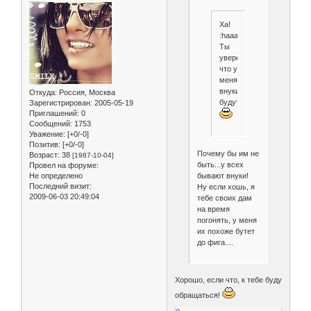
Ха!
:haaa:
Ты
уверена,
что у
меня
внуки
Откуда:
Россия, Москва
будут?
Зарегистрирован
: 2005-05-19
Приглашений:
0
Сообщений:
1753
Уважение:
[+0/-0]
Позитив:
[+0/-0]
Почему бы им не
Возраст:
38
[1987-10-04]
быть...у всех
Провел на форуме:
Не определено
бывают внуки!
Последний визит:
Ну если хошь, я
2009-06-03 20:49:04
тебе своих дам
на время
погонять, у меня
их похоже бутет
до фига....
Хорошо, если что, к тебе буду
обращаться!