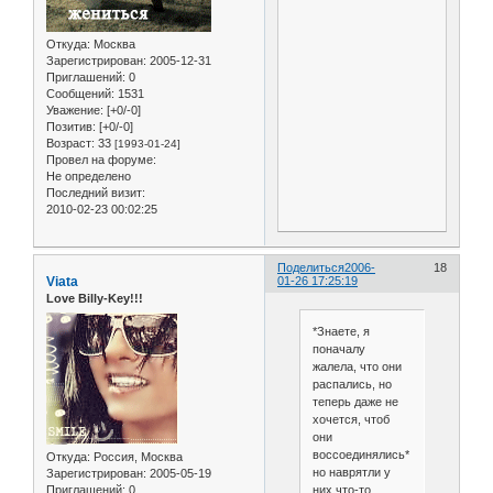
Откуда:
Москва
Зарегистрирован
: 2005-12-31
Приглашений:
0
Сообщений:
1531
Уважение:
[+0/-0]
Позитив:
[+0/-0]
Возраст:
33
[1993-01-24]
Провел на форуме:
Не определено
Последний визит:
2010-02-23 00:02:25
Поделиться
2006-
18
Viata
01-26 17:25:19
Love Billy-Key!!!
*Знаете, я
поначалу
жалела, что они
распались, но
теперь даже не
хочется, чтоб
они
воссоединялись*
Откуда:
Россия, Москва
но наврятли у
Зарегистрирован
: 2005-05-19
Приглашений:
0
них что-то