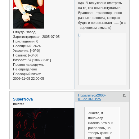
нда..было ужасно смотреть
на то, как они выступали в
Брашове... три совершенно
разных человека, которых
будто и не связывает :...: (я в
творческом смысле)
Откуда:
завод
0
Зарегистрирован
: 2005-07-05
Приглашений:
0
Сообщений:
2624
Уважение:
[+0/-0]
Позитив:
[+0/-0]
Возраст:
34
[1992-06-01]
Провел на форуме:
Не определено
Последний визит:
2009-11-08 22:00:05
Поделиться
2006-
11
SuperNova
01-22 04:01:25
hunter
Знаете, я
поначалу
жалела, что они
распались, но
теперь даже не
хочется, чтоб