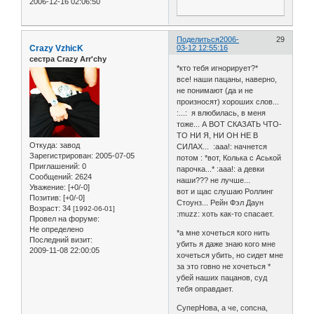
2006-12-16 02:06:50
Поделиться
2006-
29
Crazy VzhicK
03-12 12:55:16
сестра Crazy Arr'chy
*кто тебя игнорирует?*
все! наши пацаны, наверно,
не понимают (да и не
произносят) хороших слов...
:...: я влюбилась, в меня
тоже... А ВОТ СКАЗАТЬ ЧТО-
ТО НИ Я, НИ ОН НЕ В
Откуда:
завод
СИЛАХ... :aaa!: начнется
Зарегистрирован
: 2005-07-05
потом : *вот, Колька с Аськой
Приглашений:
0
парочка...* :aaa!: а девки
Сообщений:
2624
наши??? не лучше...
Уважение:
[+0/-0]
вот и щас слушаю Роллинг
Позитив:
[+0/-0]
Стоунз... Рейн Фэл Даун
Возраст:
34
[1992-06-01]
:muzz: хоть как-то спасает.
Провел на форуме:
Не определено
*а мне хочеться кого нить
Последний визит:
убить я даже знаю кого мне
2009-11-08 22:00:05
хочеться убить, но сидет мне
за это говно не хочеться *
убей наших пацанов, суд
тебя оправдает.
СуперНова, а че, сопсна,