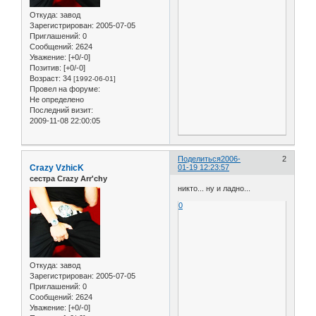
Откуда:
завод
Зарегистрирован
: 2005-07-05
Приглашений:
0
Сообщений:
2624
Уважение:
[+0/-0]
Позитив:
[+0/-0]
Возраст:
34
[1992-06-01]
Провел на форуме:
Не определено
Последний визит:
2009-11-08 22:00:05
Поделиться
2006-
2
Crazy VzhicK
01-19 12:23:57
сестра Crazy Arr'chy
никто... ну и ладно...
0
Откуда:
завод
Зарегистрирован
: 2005-07-05
Приглашений:
0
Сообщений:
2624
Уважение:
[+0/-0]