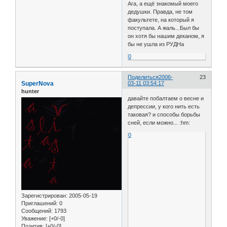
Ага, а ещё знакомый моего
дедушки. Правда, не том
факультете, на который я
поступала. А жаль...Был бы
он хотя бы нашим деканом, я
бы не ушла из РУДНа
0
Поделиться
2006-
23
SuperNova
03-11 03:54:17
hunter
давайте побалтаем о весне и
депрессии, у кого нить есть
таковая? и способы борьбы
сней, если можно... :hm:
0
Зарегистрирован
: 2005-05-19
Приглашений:
0
Сообщений:
1793
Уважение:
[+0/-0]
Позитив:
[+0/-0]