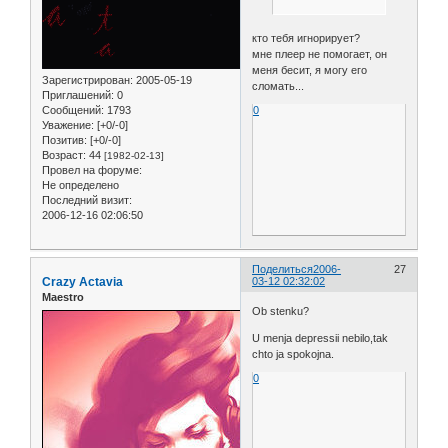
кто тебя игнорирует?
мне плеер не помогает, он
меня бесит, я могу его
Зарегистрирован
: 2005-05-19
сломать...
Приглашений:
0
0
Сообщений:
1793
Уважение:
[+0/-0]
Позитив:
[+0/-0]
Возраст:
44
[1982-02-13]
Провел на форуме:
Не определено
Последний визит:
2006-12-16 02:06:50
Поделиться
2006-
27
Crazy Actavia
03-12 02:32:02
Maestro
Ob stenku?
U menja depressii nebilo,tak
chto ja spokojna.
0