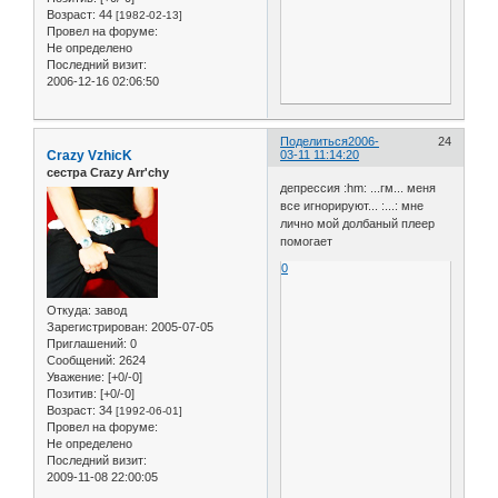
Возраст:
44
[1982-02-13]
Провел на форуме:
Не определено
Последний визит:
2006-12-16 02:06:50
Поделиться
2006-
24
Crazy VzhicK
03-11 11:14:20
сестра Crazy Arr'chy
депрессия :hm: ...гм... меня
все игнорируют... :...: мне
лично мой долбаный плеер
помогает
0
Откуда:
завод
Зарегистрирован
: 2005-07-05
Приглашений:
0
Сообщений:
2624
Уважение:
[+0/-0]
Позитив:
[+0/-0]
Возраст:
34
[1992-06-01]
Провел на форуме:
Не определено
Последний визит:
2009-11-08 22:00:05