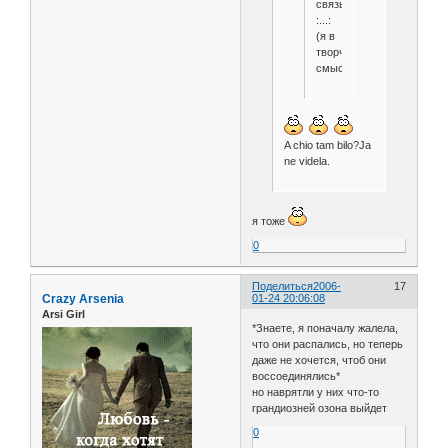
связывает
:...:
(я в
творческом
смысле)
A chio tam bilo?Ja
ne videla.
я тоже
0
Поделиться
2006-
17
Crazy Arsenia
01-24 20:06:08
Arsi Girl
*Знаете, я поначалу жалела,
что они распались, но теперь
даже не хочется, чтоб они
воссоединялись*
но наврятли у них что-то
грандиозней озона выйдет
0