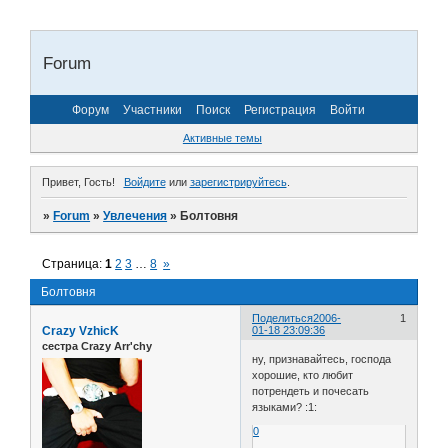
Forum
Форум
Участники
Поиск
Регистрация
Войти
Активные темы
Привет, Гость!
Войдите
или
зарегистрируйтесь
.
»
Forum
»
Увлечения
»
Болтовня
Страница:
1
2
3
…
8
»
Болтовня
Поделиться
2006-
1
Crazy VzhicK
01-18 23:09:36
сестра Crazy Arr'chy
ну, признавайтесь, господа
хорошие, кто любит
потрендеть и почесать
языками? :1:
0