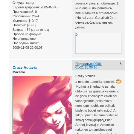
Откуда:
завод
хочется узнать побольше. 1)
Зарегистрирован
: 2005-07-05
мне очень понравились
Приглашений:
0
песни Махая с его альбома
Сообщений:
2624
(Numai vara, Cat ai tai) 2) я
Уважение:
[+0/-0]
очень люблю маленьких
Позитив:
[+0/-0]
детей.
Возраст:
34
[1992-06-01]
Провел на форуме:
0
Не определено
Последний визит:
2009-11-08 22:00:05
Поделиться
2006-
8
Crazy Actavia
01-21 13:08:16
Maestro
Crazy VzhicK.
a mne do samoj lampochki.
.Nu hot ja i nedavno uznala
chto oni rasspalis,ja vsioravno
ne goriu zhelanijem chiob oni
vossojedinilis(hotia mozh
nemnogo hochiu,no esli tak
bodet to budet nekrasivo).A
tak,nu pust Dan tam budet so
svojej novoj gruppoj,Pust
Arsenij,izviniajus,Arsenium
nakonec to napishet svoj