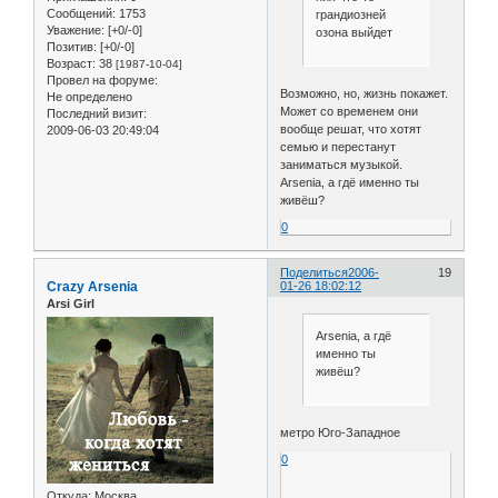
Сообщений:
1753
грандиозней
Уважение:
[+0/-0]
озона выйдет
Позитив:
[+0/-0]
Возраст:
38
[1987-10-04]
Провел на форуме:
Возможно, но, жизнь покажет.
Не определено
Может со временем они
Последний визит:
вообще решат, что хотят
2009-06-03 20:49:04
семью и перестанут
заниматься музыкой.
Arsenia, а гдё именно ты
живёш?
0
Поделиться
2006-
19
Crazy Arsenia
01-26 18:02:12
Arsi Girl
Arsenia, а гдё
именно ты
живёш?
метро Юго-Западное
0
Откуда:
Москва