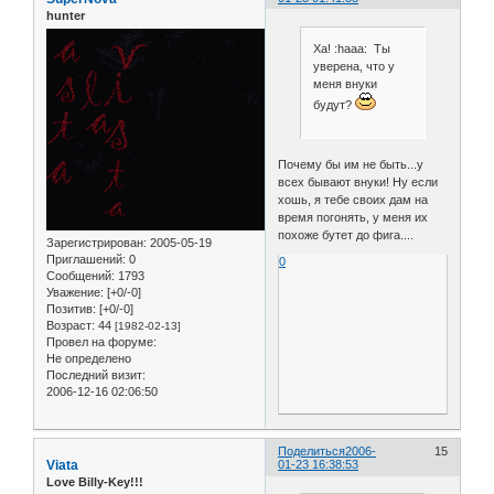
hunter
Ха! :haaa: Ты
уверена, что у
меня внуки
будут?
Почему бы им не быть...у
всех бывают внуки! Ну если
хошь, я тебе своих дам на
время погонять, у меня их
похоже бутет до фига....
Зарегистрирован
: 2005-05-19
Приглашений:
0
0
Сообщений:
1793
Уважение:
[+0/-0]
Позитив:
[+0/-0]
Возраст:
44
[1982-02-13]
Провел на форуме:
Не определено
Последний визит:
2006-12-16 02:06:50
Поделиться
2006-
15
Viata
01-23 16:38:53
Love Billy-Key!!!