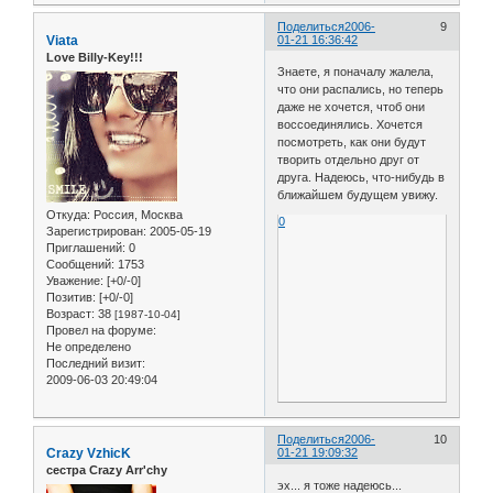
Поделиться
2006-
9
Viata
01-21 16:36:42
Love Billy-Key!!!
Знаете, я поначалу жалела,
что они распались, но теперь
даже не хочется, чтоб они
воссоединялись. Хочется
посмотреть, как они будут
творить отдельно друг от
друга. Надеюсь, что-нибудь в
ближайшем будущем увижу.
Откуда:
Россия, Москва
0
Зарегистрирован
: 2005-05-19
Приглашений:
0
Сообщений:
1753
Уважение:
[+0/-0]
Позитив:
[+0/-0]
Возраст:
38
[1987-10-04]
Провел на форуме:
Не определено
Последний визит:
2009-06-03 20:49:04
Поделиться
2006-
10
Crazy VzhicK
01-21 19:09:32
сестра Crazy Arr'chy
эх... я тоже надеюсь...