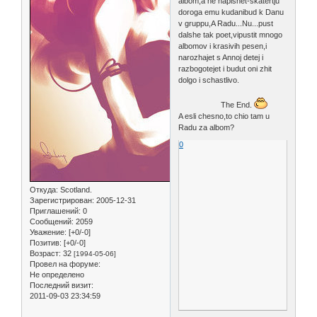
albom,a ne napishet-skatertju
doroga emu kudanibud k Danu
v gruppu,A Radu...Nu...pust
dalshe tak poet,vipustit mnogo
albomov i krasivih pesen,i
narozhajet s Annoj detej i
razbogotejet i budut oni zhit
dolgo i schastlivo.
The End.
A esli chesno,to chio tam u
Radu za albom?
0
Откуда:
Scotland.
Зарегистрирован
: 2005-12-31
Приглашений:
0
Сообщений:
2059
Уважение:
[+0/-0]
Позитив:
[+0/-0]
Возраст:
32
[1994-05-06]
Провел на форуме:
Не определено
Последний визит:
2011-09-03 23:34:59