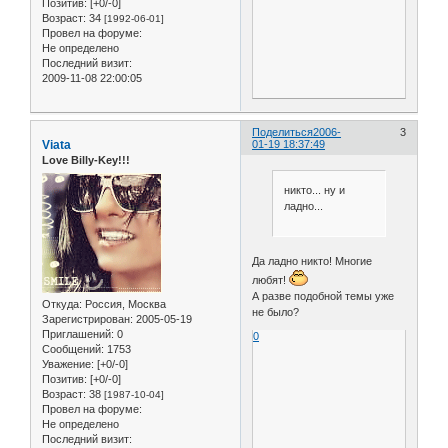
Позитив:
[+0/-0]
Возраст:
34
[1992-06-01]
Провел на форуме:
Не определено
Последний визит:
2009-11-08 22:00:05
Поделиться
2006-
3
Viata
01-19 18:37:49
Love Billy-Key!!!
никто... ну и
ладно...
Да ладно никто! Многие
любят!
А разве подобной темы уже
Откуда:
Россия, Москва
не было?
Зарегистрирован
: 2005-05-19
Приглашений:
0
0
Сообщений:
1753
Уважение:
[+0/-0]
Позитив:
[+0/-0]
Возраст:
38
[1987-10-04]
Провел на форуме:
Не определено
Последний визит: