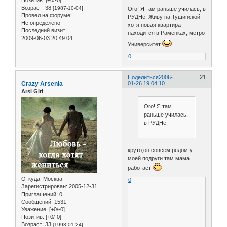
Позитив:
[+0/-0]
Возраст:
38
[1987-10-04]
Ого! Я там раньше училась, в
Провел на форуме:
РУДНе. Живу на Тушинской,
Не определено
хотя новая квартира
Последний визит:
находится в Раменках, метро
2009-06-03 20:49:04
Университет
0
Поделиться
2006-
21
Crazy Arsenia
01-26 19:04:10
Arsi Girl
Ого! Я там
раньше училась,
в РУДНе.
круто,он совсем рядом.у
моей подруги там мама
работает
Откуда:
Москва
0
Зарегистрирован
: 2005-12-31
Приглашений:
0
Сообщений:
1531
Уважение:
[+0/-0]
Позитив:
[+0/-0]
Возраст:
33
[1993-01-24]