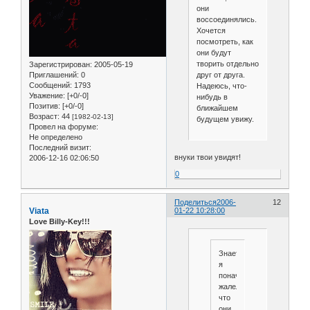
они
воссоединялись.
Хочется
посмотреть, как
они будут
творить отдельно
Зарегистрирован
: 2005-05-19
Приглашений:
0
друг от друга.
Сообщений:
1793
Надеюсь, что-
Уважение:
[+0/-0]
нибудь в
Позитив:
[+0/-0]
ближайшем
Возраст:
44
[1982-02-13]
будущем увижу.
Провел на форуме:
Не определено
Последний визит:
внуки твои увидят!
2006-12-16 02:06:50
0
Поделиться
2006-
12
Viata
01-22 10:28:00
Love Billy-Key!!!
Знаете,
я
поначалу
жалела,
что
они