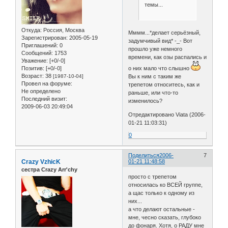
темы...
Откуда:
Россия, Москва
Мммм...*делает серьёзный,
Зарегистрирован
: 2005-05-19
задумчивый вид* -_- Вот
Приглашений:
0
прошло уже немного
Сообщений:
1753
времени, как озы распались и
Уважение:
[+0/-0]
о них мало что слышно
Позитив:
[+0/-0]
Возраст:
38
Вы к ним с таким же
[1987-10-04]
Провел на форуме:
трепетом относитесь, как и
Не определено
раньше, или что-то
Последний визит:
изменилось?
2009-06-03 20:49:04
Отредактировано Viata (2006-
01-21 11:03:31)
0
Поделиться
2006-
7
Crazy VzhicK
01-21 11:48:58
сестра Crazy Arr'chy
просто с трепетом
относилась ко ВСЕЙ группе,
а щас только к одному из
них...
а что делают остальные -
мне, чесно сказать, глубоко
до фонаря. Хотя, о РАДУ мне