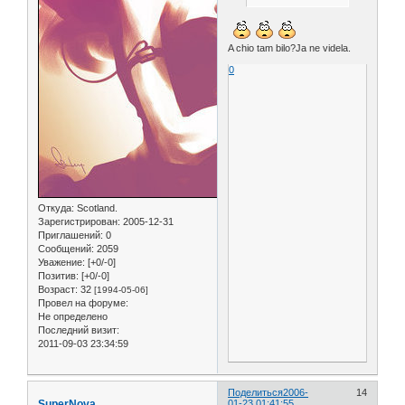
A chio tam bilo?Ja ne videla.
0
Откуда:
Scotland.
Зарегистрирован
: 2005-12-31
Приглашений:
0
Сообщений:
2059
Уважение:
[+0/-0]
Позитив:
[+0/-0]
Возраст:
32
[1994-05-06]
Провел на форуме:
Не определено
Последний визит:
2011-09-03 23:34:59
Поделиться
2006-
14
SuperNova
01-23 01:41:55