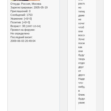
распались,
Откуда:
Россия, Москва
но
Зарегистрирован
: 2005-05-19
Приглашений:
0
теперь
Сообщений:
1753
даже
Уважение:
[+0/-0]
не
Позитив:
[+0/-0]
хочется,
Возраст:
38
[1987-10-04]
чтоб
Провел на форуме:
они
Не определено
воссоединялись.
Последний визит:
Хочется
2009-06-03 20:49:04
посмотреть,
как
они
будут
творить
отдельно
друг
от
друга.
Надеюсь,
что-
нибудь
в
ближайшем
будущем
увижу.