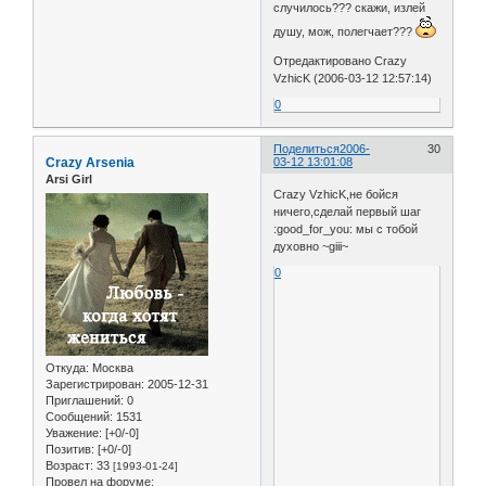
случилось??? скажи, излей
душу, мож, полегчает???
Отредактировано Crazy
VzhicK (2006-03-12 12:57:14)
0
Поделиться
2006-
30
Crazy Arsenia
03-12 13:01:08
Arsi Girl
Crazy VzhicK,не бойся
ничего,сделай первый шаг
:good_for_you: мы с тобой
духовно ~giii~
0
Откуда:
Москва
Зарегистрирован
: 2005-12-31
Приглашений:
0
Сообщений:
1531
Уважение:
[+0/-0]
Позитив:
[+0/-0]
Возраст:
33
[1993-01-24]
Провел на форуме: