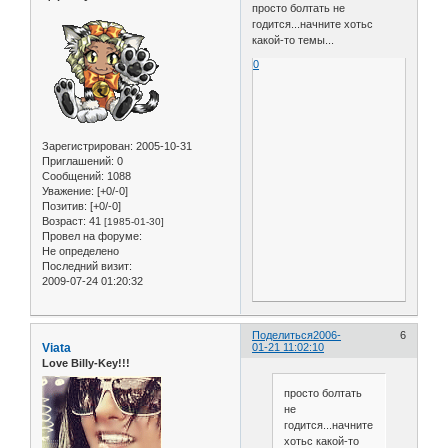
просто болтать не
годится...начните хотьс
какой-то темы...
0
Зарегистрирован
: 2005-10-31
Приглашений:
0
Сообщений:
1088
Уважение:
[+0/-0]
Позитив:
[+0/-0]
Возраст:
41
[1985-01-30]
Провел на форуме:
Не определено
Последний визит:
2009-07-24 01:20:32
Поделиться
2006-
6
Viata
01-21 11:02:10
Love Billy-Key!!!
просто болтать
не
годится...начните
хотьс какой-то