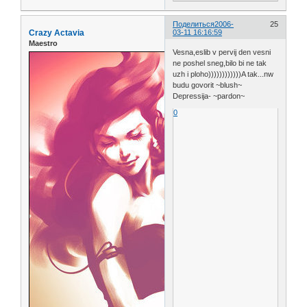
Поделиться
2006-
25
Crazy Actavia
03-11 16:16:59
Maestro
Vesna,eslib v pervij den vesni
ne poshel sneg,bilo bi ne tak
uzh i ploho))))))))))))A tak...nw
budu govorit ~blush~
Depressija- ~pardon~
0