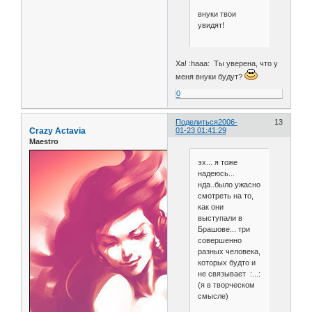
внуки твои
увидят!
Ха! :haaa: Ты уверена, что у
меня внуки будут?
0
Поделиться
2006-
13
Crazy Actavia
01-23 01:41:29
Maestro
эх... я тоже
надеюсь...
нда..было ужасно
смотреть на то,
как они
выступали в
Брашове... три
совершенно
разных человека,
которых будто и
не связывает :...:
(я в творческом
смысле)