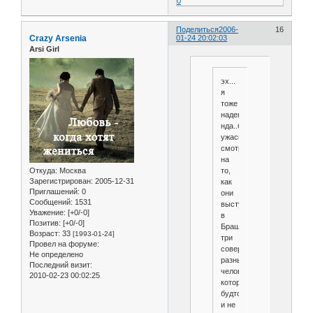
0
Поделиться
2006-
16
Crazy Arsenia
01-24 20:02:03
Arsi Girl
эх...
я
тоже
надеюсь...
нда..было
ужасно
смотреть
на
Откуда:
Москва
то,
Зарегистрирован
: 2005-12-31
как
Приглашений:
0
они
Сообщений:
1531
выступали
Уважение:
[+0/-0]
в
Позитив:
[+0/-0]
Брашове...
Возраст:
33
[1993-01-24]
три
Провел на форуме:
совершенно
Не определено
разных
Последний визит:
человека,
2010-02-23 00:02:25
которых
будто
и не