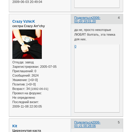
2009-06-03 20:49:04
Поделиться
2006-
4
Crazy VzhicK
01-20 19:01:20
сестра Crazy Arr'chy
да не, просто некоторые
ЛЮБЯТ болтать, эта темка
для них.
0
Откуда:
завод
Зарегистрирован
: 2005-07-05
Приглашений:
0
Сообщений:
2624
Уважение:
[+0/-0]
Позитив:
[+0/-0]
Возраст:
34
[1992-06-01]
Провел на форуме:
Не определено
Последний визит:
2009-11-08 22:00:05
Поделиться
2006-
5
Kit
01-21 00:28:06
Цирконутая каста