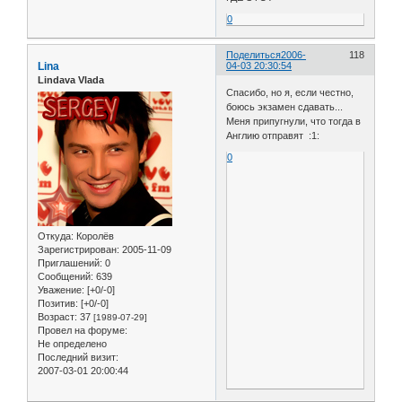
0
Поделиться
2006-
118
Lina
04-03 20:30:54
Lindava Vlada
Спасибо, но я, если честно,
боюсь экзамен сдавать...
Меня припугнули, что тогда в
Англию отправят :1:
0
Откуда:
Королёв
Зарегистрирован
: 2005-11-09
Приглашений:
0
Сообщений:
639
Уважение:
[+0/-0]
Позитив:
[+0/-0]
Возраст:
37
[1989-07-29]
Провел на форуме:
Не определено
Последний визит:
2007-03-01 20:00:44