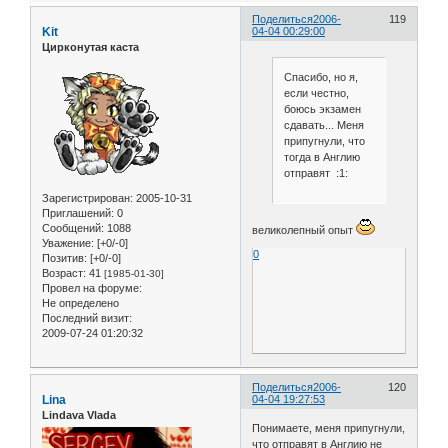
Поделиться
2006-
119
Kit
04-04 00:29:00
Цирконутая каста
Спасибо, но я,
если честно,
боюсь экзамен
сдавать... Меня
припугнули, что
тогда в Англию
отправят :1:
Зарегистрирован
: 2005-10-31
Приглашений:
0
Сообщений:
1088
великолепный опыт
Уважение:
[+0/-0]
0
Позитив:
[+0/-0]
Возраст:
41
[1985-01-30]
Провел на форуме:
Не определено
Последний визит:
2009-07-24 01:20:32
Поделиться
2006-
120
Lina
04-04 19:27:53
Lindava Vlada
Понимаете, меня припугнули,
что отправят в Англию не