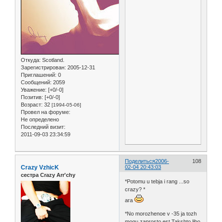
Откуда:
Scotland.
Зарегистрирован
: 2005-12-31
Приглашений:
0
Сообщений:
2059
Уважение:
[+0/-0]
Позитив:
[+0/-0]
Возраст:
32
[1994-05-06]
Провел на форуме:
Не определено
Последний визит:
2011-09-03 23:34:59
Поделиться
2006-
108
Crazy VzhicK
02-04 20:43:03
сестра Crazy Arr'chy
*Potomu u tebja i rang ...so
crazy? *
ага
*No morozhenoe v -35 ja tozh
mogu zaprosto est.Takshto libo