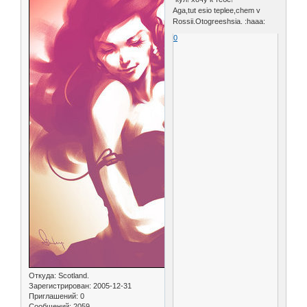
Aga,tut esio teplee,chem v
Rossii.Otogreeshsia. :haaa:
0
Откуда:
Scotland.
Зарегистрирован
: 2005-12-31
Приглашений:
0
Сообщений:
2059