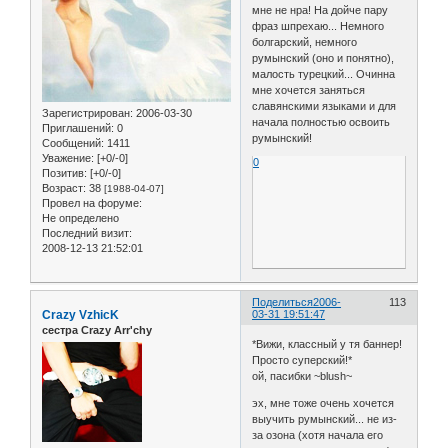
мне не нра! На дойче пару
фраз шпрехаю... Немного
болгарский, немного
румынский (оно и понятно),
малость турецкий... Очинна
мне хочется заняться
славянскими языками и для
Зарегистрирован
: 2006-03-30
начала полностью освоить
Приглашений:
0
румынский!
Сообщений:
1411
Уважение:
[+0/-0]
0
Позитив:
[+0/-0]
Возраст:
38
[1988-04-07]
Провел на форуме:
Не определено
Последний визит:
2008-12-13 21:52:01
Поделиться
2006-
113
Crazy VzhicK
03-31 19:51:47
сестра Crazy Arr'chy
*Вижи, классный у тя баннер!
Просто суперский!*
ой, пасибки ~blush~
эх, мне тоже очень хочется
выучить румынский... не из-
за озона (хотя начала его