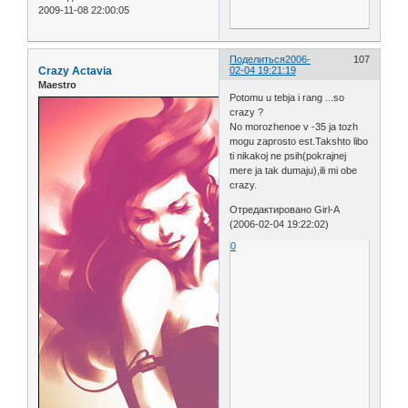
2009-11-08 22:00:05
Поделиться
2006-
107
Crazy Actavia
02-04 19:21:19
Maestro
Potomu u tebja i rang ...so
crazy ?
No morozhenoe v -35 ja tozh
mogu zaprosto est.Takshto libo
ti nikakoj ne psih(pokrajnej
mere ja tak dumaju),ili mi obe
crazy.
Отредактировано Girl-A
(2006-02-04 19:22:02)
0