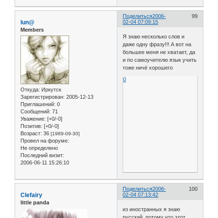
Поделиться
2006-
99
lun@
02-04 07:09:15
Members
Я знаю несколько слов и
даже одну фразу!!! А вот на
большее меня не хватает, да
и по самоучителю язык учить
тоже ничё хорошего
0
Откуда:
Иркутск
Зарегистрирован
: 2005-12-13
Приглашений:
0
Сообщений:
71
Уважение:
[+0/-0]
Позитив:
[+0/-0]
Возраст:
36
[1989-09-30]
Провел на форуме:
Не определено
Последний визит:
2006-06-11 15:26:10
Поделиться
2006-
100
Clefairy
02-04 07:13:42
little panda
из иностранных я знаю
русский, потому что этот