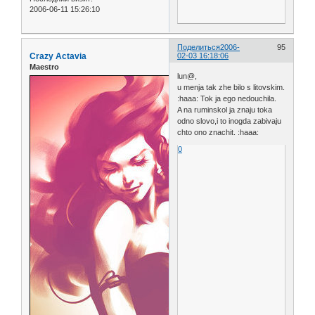
2006-06-11 15:26:10
Поделиться
2006-
95
Crazy Actavia
02-03 16:18:06
Maestro
lun@,
u menja tak zhe bilo s litovskim.
:haaa: Tok ja ego nedouchila.
A na ruminskol ja znaju toka
odno slovo,i to inogda zabivaju
chto ono znachit. :haaa:
0