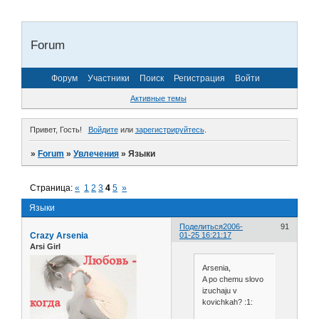
Forum
Форум
Участники
Поиск
Регистрация
Войти
Активные темы
Привет, Гость!
Войдите
или
зарегистрируйтесь
.
»
Forum
»
Увлечения
»
Языки
Страница:
«
1
2
3
4
5
»
Языки
Поделиться
2006-
91
Crazy Arsenia
01-25 16:21:17
Arsi Girl
Arsenia,
A po chemu slovo
izuchaju v
kovichkah? :1: