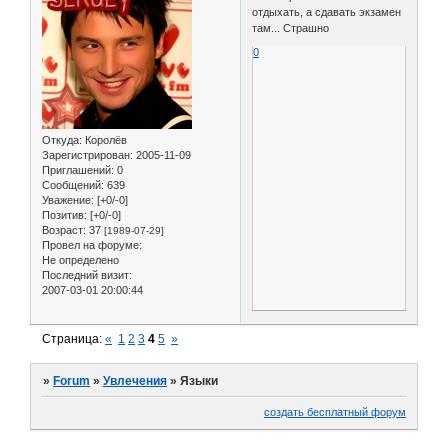
отдыхать, а сдавать экзамен
там... Страшно
0
Откуда:
Королёв
Зарегистрирован
: 2005-11-09
Приглашений:
0
Сообщений:
639
Уважение:
[+0/-0]
Позитив:
[+0/-0]
Возраст:
37
[1989-07-29]
Провел на форуме:
Не определено
Последний визит:
2007-03-01 20:00:44
Страница:
«
1
2
3
4
5
»
»
Forum
»
Увлечения
»
Языки
создать бесплатный форум