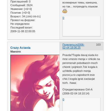
Приглашений:
0
всемирные темы, канешна,
Сообщений:
2624
но так... потрендеть языком
Уважение:
[+0/-0]
Позитив:
[+0/-0]
Возраст:
34
[1992-06-01]
0
Провел на форуме:
Не определено
Последний визит:
2009-11-08 22:00:05
Поделиться
2006-
103
Crazy Actavia
02-04 18:06:25
Maestro
Pravda?Togda davaj siuda ko
mne vmesto menja v shkole na
peremenah poboltaesh-mozh
chionit i pojniosh.Tok kogda k
uchiteliu pojdiosh menja
pozovi,a to zapodozrit esio
chio.I kogda igrat zastavjat
tozh. :haaa:
Отредактировано Girl-A
(2006-02-04 18:10:14)
0