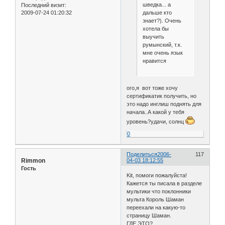
шведка... а
Последний визит:
дальше кто
2009-07-24 01:20:32
знает?). Очень
хотела бы
выучить
румынский, т.к.
мне очень язык
нравится
ого,я вот тоже хочу
сертификатик получить, но
это надо инглиш поднять для
начала..А какой у тебя
уровень?удачи, солнц
0
Поделиться
2006-
117
Rimmon
04-03 18:12:55
Гость
Kit, помоги пожалуйста!
Кажется ты писала в разделе
мультики что поклонники
мульта Король Шаман
переехали на какую-то
страницу Шаман.
ГДЕ ЭТО?