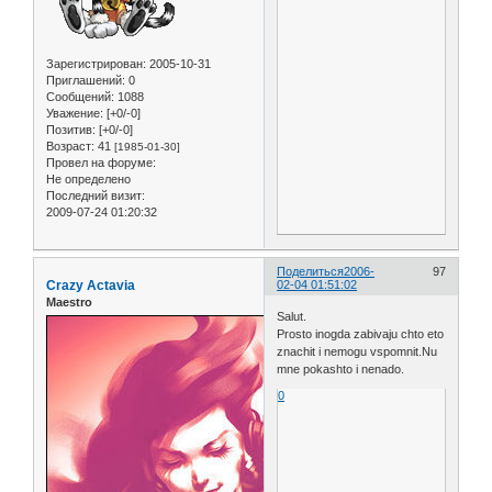
Зарегистрирован
: 2005-10-31
Приглашений:
0
Сообщений:
1088
Уважение:
[+0/-0]
Позитив:
[+0/-0]
Возраст:
41
[1985-01-30]
Провел на форуме:
Не определено
Последний визит:
2009-07-24 01:20:32
Поделиться
2006-
97
Crazy Actavia
02-04 01:51:02
Maestro
Salut.
Prosto inogda zabivaju chto eto
znachit i nemogu vspomnit.Nu
mne pokashto i nenado.
0