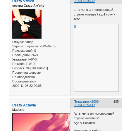
Crazy VzhicK
02-04 18:35:42
сестра Crazy Arr'chy
а ты че, в англоговорящей
стране живешь? кул! хочу к
тебе!
0
Откуда:
завод
Зарегистрирован
: 2005-07-05
Приглашений:
0
Сообщений:
2624
Уважение:
[+0/-0]
Позитив:
[+0/-0]
Возраст:
34
[1992-06-01]
Провел на форуме:
Не определено
Последний визит:
2009-11-08 22:00:05
Поделиться
2006-
105
Crazy Actavia
02-04 18:50:17
Maestro
*а ты че, в англоговорящей
стране живешь?*
Aga.V Sotlandii.
*кул! хочу к тебе!*