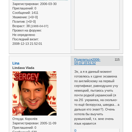
Зарегистрирован
: 2006-03-30
Приглашений:
0
Сообщений:
1411
Уважение:
[+0/-0]
Позитив:
[+0/-0]
Возраст:
38
[1988-04-07]
Провел на форуме:
Не определено
Последний визит:
2008-12-13 21:52:01
Поделиться
2006-
115
Lina
04-02 18:51:52
Lindava Vlada
Эх, а я в данный момент
готовлюсь к сдаче экзамена
по английскому на первый
сертификат, равнодушно учу
немецкий, пытаюсь учить
почти родной украинский (я
на 2\5 украинка, на сколько-
то ещё белоруска, шведка... а
дальше кто знает?). Очень
хотела бы выучить
Откуда:
Королёв
румынский, т.к. мне очень
Зарегистрирован
: 2005-11-09
язык нравится
Приглашений:
0
0
Сообщений:
639