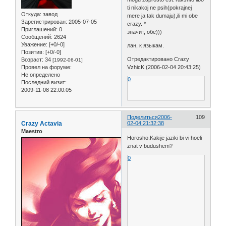
ti nikakoj ne psih(pokrajnej
Откуда:
завод
mere ja tak dumaju),ili mi obe
Зарегистрирован
: 2005-07-05
crazy. *
Приглашений:
0
значит, обе)))
Сообщений:
2624
Уважение:
[+0/-0]
лан, к языкам.
Позитив:
[+0/-0]
Отредактировано Crazy
Возраст:
34
[1992-06-01]
Провел на форуме:
VzhicK (2006-02-04 20:43:25)
Не определено
0
Последний визит:
2009-11-08 22:00:05
Поделиться
2006-
109
Crazy Actavia
02-04 21:32:38
Maestro
Horosho.Kakije jaziki bi vi hoeli
znat v budushem?
0