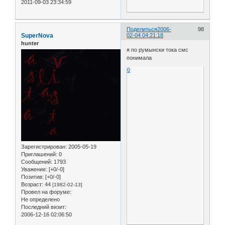
2011-09-03 23:34:59
Поделиться
2006-
98
SuperNova
02-04 04:21:18
hunter
я по румынски тока смс
понимала
0
Зарегистрирован
: 2005-05-19
Приглашений:
0
Сообщений:
1793
Уважение:
[+0/-0]
Позитив:
[+0/-0]
Возраст:
44
[1982-02-13]
Провел на форуме:
Не определено
Последний визит:
2006-12-16 02:06:50