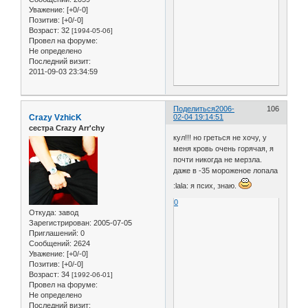
Уважение:
[+0/-0]
Позитив:
[+0/-0]
Возраст:
32
[1994-05-06]
Провел на форуме:
Не определено
Последний визит:
2011-09-03 23:34:59
Поделиться
2006-
106
Crazy VzhicK
02-04 19:14:51
сестра Crazy Arr'chy
кул!!! но греться не хочу, у
меня кровь очень горячая, я
почти никогда не мерзла.
даже в -35 мороженое лопала
:lala: я псих, знаю.
0
Откуда:
завод
Зарегистрирован
: 2005-07-05
Приглашений:
0
Сообщений:
2624
Уважение:
[+0/-0]
Позитив:
[+0/-0]
Возраст:
34
[1992-06-01]
Провел на форуме:
Не определено
Последний визит: