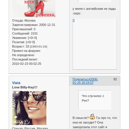
у меня с английским не лады
:oops:
0
Откуда:
Москва
Зарегистрирован
: 2005-12-31
Приглашений:
0
Сообщений:
1531
Уважение:
[+0/-0]
Позитив:
[+0/-0]
Возраст:
33
[1993-01-24]
Провел на форуме:
Не определено
Последний визит:
2010-02-23 00:02:25
Поделиться
2006-
92
Viata
01-25 16:24:07
Love Billy-Key!!!
Что случилос с
Рен?
В смысле?
Ты про то, что
она не заходит? Она
заморозила этот сайт и
Откуда:
Россия, Москва