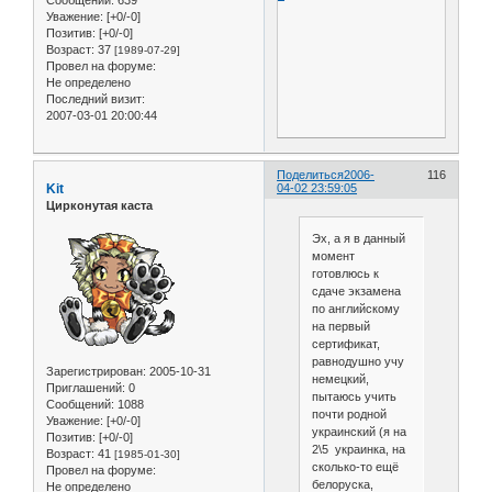
Уважение:
[+0/-0]
Позитив:
[+0/-0]
Возраст:
37
[1989-07-29]
Провел на форуме:
Не определено
Последний визит:
2007-03-01 20:00:44
Поделиться
2006-
116
Kit
04-02 23:59:05
Цирконутая каста
Эх, а я в данный
момент
готовлюсь к
сдаче экзамена
по английскому
на первый
сертификат,
равнодушно учу
Зарегистрирован
: 2005-10-31
немецкий,
Приглашений:
0
пытаюсь учить
Сообщений:
1088
почти родной
Уважение:
[+0/-0]
украинский (я на
Позитив:
[+0/-0]
2\5 украинка, на
Возраст:
41
[1985-01-30]
сколько-то ещё
Провел на форуме:
белоруска,
Не определено