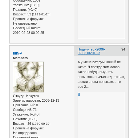
Сообщений:
1531
Уважение:
[+0/-0]
Позитив:
[+0/-0]
Возраст:
33
[1993-01-24]
Провел на форуме:
Не определено
Последний визит:
2010-02-23 00:02:25
Поделиться
2006-
94
lun@
02-03 06:01:23
Members
А у меня вот румынский не
катит. Я прежде чем слово
какое-нибудь выучить
посмеюсь сначала где то час,
а если снова попытаюсь то
все 2...
0
Откуда:
Иркутск
Зарегистрирован
: 2005-12-13
Приглашений:
0
Сообщений:
71
Уважение:
[+0/-0]
Позитив:
[+0/-0]
Возраст:
36
[1989-09-30]
Провел на форуме:
Не определено
Последний визит: