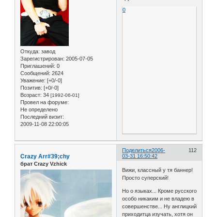
0
Откуда:
завод
Зарегистрирован
: 2005-07-05
Приглашений:
0
Сообщений:
2624
Уважение:
[+0/-0]
Позитив:
[+0/-0]
Возраст:
34
[1992-06-01]
Провел на форуме:
Не определено
Последний визит:
2009-11-08 22:00:05
Поделиться
2006-
112
Crazy Arr#39;chy
03-31 16:50:42
брат Crazy Vzhick
Вижи, классный у тя баннер!
Просто суперский!
Но о языках... Кроме русского
особо никаким и не владею в
совершенстве... Ну англицкий
приходитца изучать, хотя он