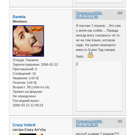
Поделиться
2006-
110
Daniela
02-22 22:17:49
Members
Я изучаю 7 языков....Это уже
у меня как хобби.... Правда
иногда могу сказануть чё-то
не на том языке, котором
надо. На уроке немецкого
вместо Guten Tag говорю
Salut....
Откуда:
Украина
0
Зарегистрирован
: 2006-02-22
Приглашений:
0
Сообщений:
16
Уважение:
[+0/-0]
Позитив:
[+0/-0]
Возраст:
38
[1988-04-28]
Провел на форуме:
Не определено
Последний визит:
2006-03-12 12:48:23
Поделиться
2006-
111
Crazy VzhicK
02-22 22:30:29
сестра Crazy Arr'chy
круть!!! а какие 7 языков???