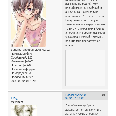
язык мне не родной. мой
родной язык - английский. я
англичанка, но когда мне
исполнилось 11, переехала в
Рашу. хотя может вы уже
заметили что я нерусская, из-
то того что меня зовут Анита,
а не Анна. Из других языков я
знаю французский и латынь,
больше мне похвастаться
нечем
Зарегистрирован
: 2006-02-02
0
Приглашений:
0
Сообщений:
120
Уважение:
[+0/-0]
Позитив:
[+0/-0]
Провел на форуме:
Не определено
Последний визит:
2006-05-04 04:40:16
Поделиться
2006-
101
lun@
02-04 14:47:03
Members
Я пробовала до брата
докапаться с тем как учить
латынь и какие учебники