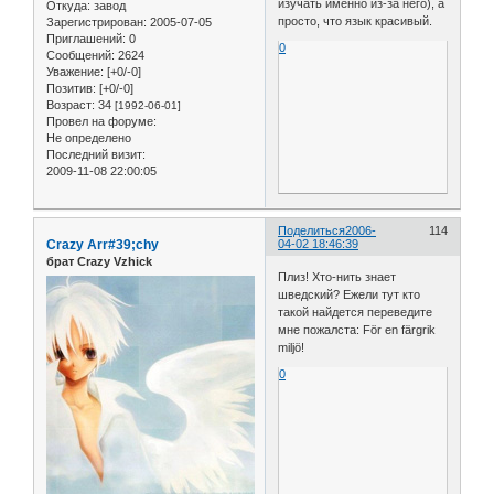
изучать именно из-за него), а
Откуда:
завод
просто, что язык красивый.
Зарегистрирован
: 2005-07-05
Приглашений:
0
0
Сообщений:
2624
Уважение:
[+0/-0]
Позитив:
[+0/-0]
Возраст:
34
[1992-06-01]
Провел на форуме:
Не определено
Последний визит:
2009-11-08 22:00:05
Поделиться
2006-
114
Crazy Arr#39;chy
04-02 18:46:39
брат Crazy Vzhick
Плиз! Хто-нить знает
шведский? Ежели тут кто
такой найдется переведите
мне пожалста: För en färgrik
miljö!
0