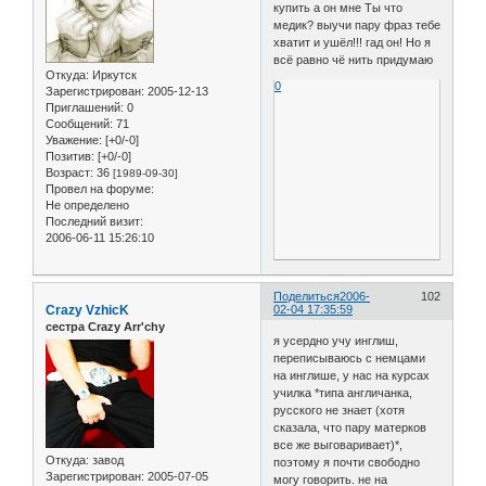
купить а он мне Ты что
медик? выучи пару фраз тебе
хватит и ушёл!!! гад он! Но я
всё равно чё нить придумаю
Откуда:
Иркутск
0
Зарегистрирован
: 2005-12-13
Приглашений:
0
Сообщений:
71
Уважение:
[+0/-0]
Позитив:
[+0/-0]
Возраст:
36
[1989-09-30]
Провел на форуме:
Не определено
Последний визит:
2006-06-11 15:26:10
Поделиться
2006-
102
Crazy VzhicK
02-04 17:35:59
сестра Crazy Arr'chy
я усердно учу инглиш,
переписываюсь с немцами
на инглише, у нас на курсах
училка *типа англичанка,
русского не знает (хотя
сказала, что пару матерков
все же выговаривает)*,
Откуда:
завод
поэтому я почти свободно
Зарегистрирован
: 2005-07-05
могу говорить. не на