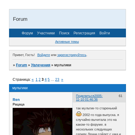
Forum
Форум
Участники
Поиск
Регистрация
Войти
Активные темы
Привет, Гость!
Войдите
или
зарегистрируйтесь
.
»
Forum
»
Увлечения
»
мультики
Страница:
«
1
2
3
4
5
…
23
»
мультики
Поделиться
2005-
61
Ren
11-10 01:46:36
Рацаца
так мультик-то старенький
2002-го года выпуска. я
случайно вычитала это на
каком-то форуме. в
нескольких следующих
сериях Ленни сойдет с ума и