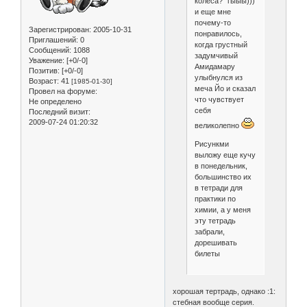
колеса?" гыыы)))
и еще мне
почему-то
Зарегистрирован
: 2005-10-31
понравилось,
Приглашений:
0
когда грустный
Сообщений:
1088
задумчивый
Уважение:
[+0/-0]
Амидамару
Позитив:
[+0/-0]
улыбнулся из
Возраст:
41
[1985-01-30]
меча Йо и сказал
Провел на форуме:
что чувствует
Не определено
себя
Последний визит:
2009-07-24 01:20:32
великолепно
Рисункми
выложу еще кучу
в понедельник,
большинство их
в тетради для
практики по
химии, а у меня
эту тетрадь
забрали,
дорешивать
билеты
хорошая тертрадь, однако :1:
стебная вообще серия.