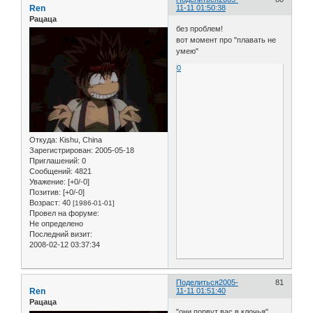
Ren
11-11 01:50:38
Рацаца
без проблем!
вот момент про "плавать не
умею"
0
Откуда:
Kishu, China
Зарегистрирован
: 2005-05-18
Приглашений:
0
Сообщений:
4821
Уважение:
[+0/-0]
Позитив:
[+0/-0]
Возраст:
40
[1986-01-01]
Провел на форуме:
Не определено
Последний визит:
2008-02-12 03:37:34
Поделиться
2005-
81
Ren
11-11 01:51:40
Рацаца
"они порвут вас в клочья"