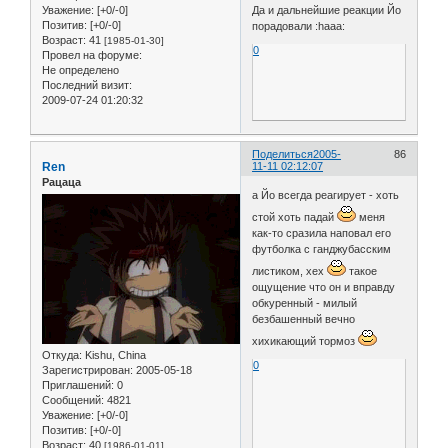
Да и дальнейшие реакции Йо
Уважение:
[+0/-0]
Позитив:
[+0/-0]
порадовали :haaa:
Возраст:
41
[1985-01-30]
0
Провел на форуме:
Не определено
Последний визит:
2009-07-24 01:20:32
Поделиться
2005-
86
Ren
11-11 02:12:07
Рацаца
а Йо всегда реагирует - хоть
стой хоть падай
меня
как-то сразила наповал его
футболка с ганджубасским
листиком, хех
такое
ощущение что он и вправду
обкуренный - милый
безбашенный вечно
хихикающий тормоз
Откуда:
Kishu, China
0
Зарегистрирован
: 2005-05-18
Приглашений:
0
Сообщений:
4821
Уважение:
[+0/-0]
Позитив:
[+0/-0]
Возраст:
40
[1986-01-01]