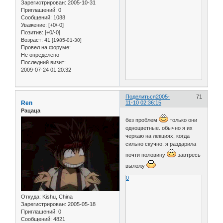
Зарегистрирован
: 2005-10-31
Приглашений:
0
Сообщений:
1088
Уважение:
[+0/-0]
Позитив:
[+0/-0]
Возраст:
41
[1985-01-30]
Провел на форуме:
Не определено
Последний визит:
2009-07-24 01:20:32
Поделиться
2005-
71
Ren
11-10 02:36:15
Рацаца
без проблем
только они
одноцветные. обычно я их
черкаю на лекциях, когда
сильно скучно. я раздарила
почти половину
завтресь
выложу
0
Откуда:
Kishu, China
Зарегистрирован
: 2005-05-18
Приглашений:
0
Сообщений:
4821