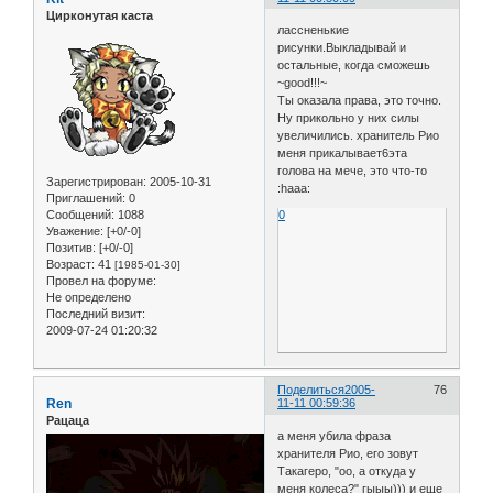
Цирконутая каста
лассненькие
рисунки.Выкладывай и
остальные, когда сможешь
~good!!!~
Ты оказала права, это точно.
Ну прикольно у них силы
увеличились. хранитель Рио
меня прикалывает6эта
голова на мече, это что-то
Зарегистрирован
: 2005-10-31
:haaa:
Приглашений:
0
Сообщений:
1088
0
Уважение:
[+0/-0]
Позитив:
[+0/-0]
Возраст:
41
[1985-01-30]
Провел на форуме:
Не определено
Последний визит:
2009-07-24 01:20:32
Поделиться
2005-
76
Ren
11-11 00:59:36
Рацаца
а меня убила фраза
хранителя Рио, его зовут
Такагеро, "оо, а откуда у
меня колеса?" гыыы))) и еще