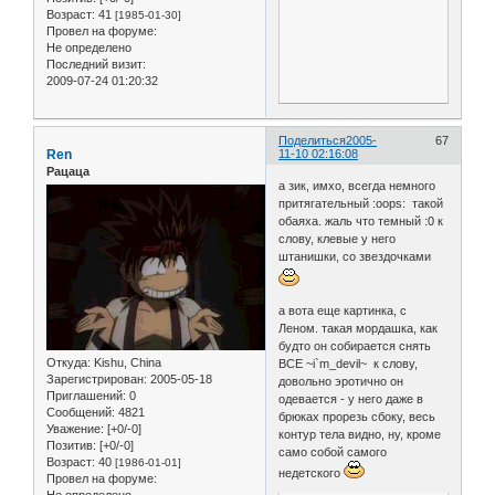
Возраст:
41
[1985-01-30]
Провел на форуме:
Не определено
Последний визит:
2009-07-24 01:20:32
Поделиться
2005-
67
Ren
11-10 02:16:08
Рацаца
а зик, имхо, всегда немного
притягательный :oops: такой
обаяха. жаль что темный :0 к
слову, клевые у него
штанишки, со звездочками
а вота еще картинка, с
Леном. такая мордашка, как
будто он собирается снять
Откуда:
Kishu, China
ВСЕ ~i`m_devil~ к слову,
Зарегистрирован
: 2005-05-18
довольно эротично он
Приглашений:
0
одевается - у него даже в
Сообщений:
4821
брюках прорезь сбоку, весь
Уважение:
[+0/-0]
контур тела видно, ну, кроме
Позитив:
[+0/-0]
само собой самого
Возраст:
40
[1986-01-01]
недетского
Провел на форуме: