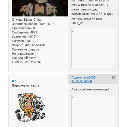
картинки: Трея почему-то
очень тяжело рисовать. у
меня превосходно
получаются Лен и Йо, а Трей
не получился ни разу
Откуда:
Kishu, China
:shut_up:
Зарегистрирован
: 2005-05-18
Приглашений:
0
0
Сообщений:
4821
Уважение:
[+0/-0]
Позитив:
[+0/-0]
Возраст:
40
[1986-01-01]
Провел на форуме:
Не определено
Последний визит:
2008-02-12 03:37:34
Поделиться
2005-
70
Kit
11-10 02:39:00
Цирконутая каста
А свои работы покажешь?
0