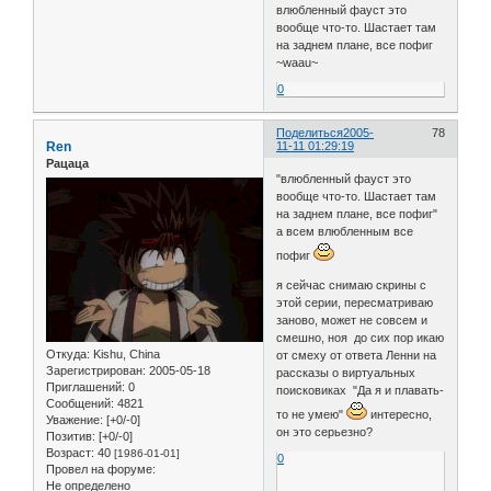
влюбленный фауст это
вообще что-то. Шастает там
на заднем плане, все пофиг
~waau~
0
Поделиться
2005-
78
Ren
11-11 01:29:19
Рацаца
"влюбленный фауст это
вообще что-то. Шастает там
на заднем плане, все пофиг"
а всем влюбленным все
пофиг
я сейчас снимаю скрины с
этой серии, пересматриваю
заново, может не совсем и
смешно, ноя до сих пор икаю
Откуда:
Kishu, China
от смеху от ответа Ленни на
Зарегистрирован
: 2005-05-18
рассказы о виртуальных
Приглашений:
0
поисковиках "Да я и плавать-
Сообщений:
4821
то не умею"
интересно,
Уважение:
[+0/-0]
он это серьезно?
Позитив:
[+0/-0]
Возраст:
40
[1986-01-01]
0
Провел на форуме:
Не определено