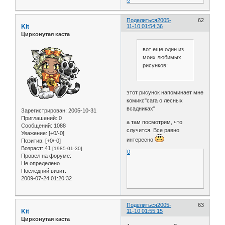
Поделиться
2005-
62
Kit
11-10 01:54:36
Цирконутая каста
вот еще один из
моих любимых
рисунков:
этот рисунок напоминает мне
комикс"сага о лесных
всадниках"
Зарегистрирован
: 2005-10-31
Приглашений:
0
а там посмотрим, что
Сообщений:
1088
случится. Все равно
Уважение:
[+0/-0]
интересно
Позитив:
[+0/-0]
Возраст:
41
[1985-01-30]
0
Провел на форуме:
Не определено
Последний визит:
2009-07-24 01:20:32
Поделиться
2005-
63
Kit
11-10 01:55:15
Цирконутая каста