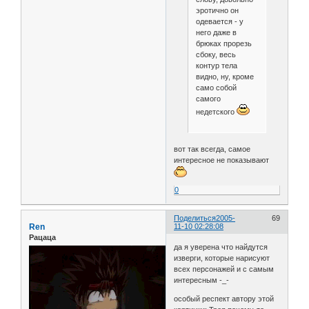
эротично он
одевается - у
него даже в
брюках прорезь
сбоку, весь
контур тела
видно, ну, кроме
само собой
самого
недетского
вот так всегда, самое
интересное не показывают
0
Поделиться
2005-
69
Ren
11-10 02:28:08
Рацаца
да я уверена что найдутся
изверги, которые нарисуют
всех персонажей и с самым
интересным -_-
особый респект автору этой