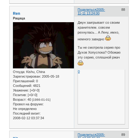
Поделиться
2005-
88
Ren
11-11 13:24:00
Рацаца
Джун заигрывает со своим
хранителем. совсем
рехнулась... А Лену, имхо,
немного завидно
Ты не смотрела серию про
Духов Хопуспока? Обожаю
эту серию, сплошной ржач
0
Откуда:
Kishu, China
Зарегистрирован
: 2005-05-18
Приглашений:
0
Сообщений:
4821
Уважение:
[+0/-0]
Позитив:
[+0/-0]
Возраст:
40
[1986-01-01]
Провел на форуме:
Не определено
Последний визит:
2008-02-12 03:37:34
Поделиться
2005-
89