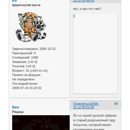
Kit
11-12 00:46:43
Цирконутая каста
нет, а про что там?
0
Зарегистрирован
: 2005-10-31
Приглашений:
0
Сообщений:
1088
Уважение:
[+0/-0]
Позитив:
[+0/-0]
Возраст:
41
[1985-01-30]
Провел на форуме:
Не определено
Последний визит:
2009-07-24 01:20:32
Поделиться
2005-
90
Ren
11-12 00:51:06
Рацаца
Йо со своей группой забрели
в старый разрушенный горд
Хопуспок, который кишел
скучающими духами,