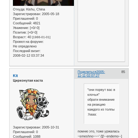
Откуда:
Kishu, China
Зарегистрирован
: 2005-05-18
Приглашений:
0
Сообщений:
4821
Уважение:
[+0/-0]
Позитив:
[+0/-0]
Возраст:
40
[1986-01-01]
Провел на форуме:
Не определено
Последний визит:
2008-02-12 03:37:34
Поделиться
2005-
85
Kit
11-11 02:07:27
Цирконутая каста
"они порвут вас в
клочья"
обрати внимание
на реакцию
каждого из толпы
:haaa:
Зарегистрирован
: 2005-10-31
помню это, тоже уржалась
Приглашений:
0
~smeshno~~~' /][!--endemo--]
Сообщений:
1088