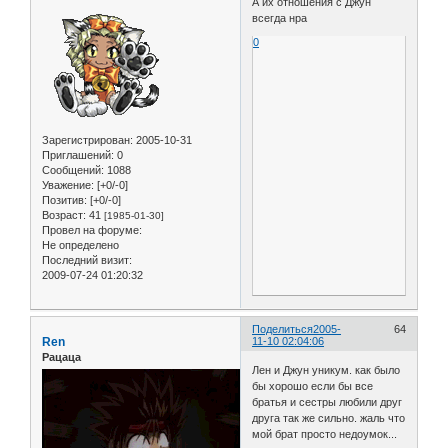
А их отношения с Джун
всегда нра
0
Зарегистрирован
: 2005-10-31
Приглашений:
0
Сообщений:
1088
Уважение:
[+0/-0]
Позитив:
[+0/-0]
Возраст:
41
[1985-01-30]
Провел на форуме:
Не определено
Последний визит:
2009-07-24 01:20:32
Поделиться
2005-
64
Ren
11-10 02:04:06
Рацаца
Лен и Джун уникум. как было
бы хорошо если бы все
братья и сестры любили друг
друга так же сильно. жаль что
мой брат просто недоумок...