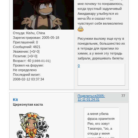
мне почему-то понравилось,
когда грустный задумчивый
Амидамару улыбнулся из
меча Йо и сказал что
чувствует себя великолепно
Откуда:
Kishu, China
Зарегистрирован
: 2005-05-18
Рисункми выложу еще кучу в
Приглашений:
0
понедельник, большинство их
Сообщений:
4821
в тетради для практики по
Уважение:
[+0/-0]
химии, а у меня эту тетрадь
Позитив:
[+0/-0]
забрали, дорешивать билеты
Возраст:
40
[1986-01-01]
Провел на форуме:
0
Не определено
Последний визит:
2008-02-12 03:37:34
Поделиться
2005-
77
Kit
11-11 01:24:31
Цирконутая каста
а меня убила
фраза хранителя
Рио, его зовут
Такагеро, "оо, а
откуда у меня