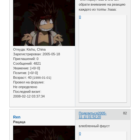
обрати внимание на реакцию
каждого из толпы :haaa:
0
Откуда:
Kishu, China
Зарегистрирован
: 2005-05-18
Приглашений:
0
Сообщений:
4821
Уважение:
[+0/-0]
Позитив:
[+0/-0]
Возраст:
40
[1986-01-01]
Провел на форуме:
Не определено
Последний визит:
2008-02-12 03:37:34
Поделиться
2005-
82
Ren
11-11 01:52:20
Рацаца
влюбленный фауст
0