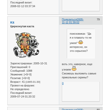
Последний визит:
2008-02-12 03:37:34
Поделиться
2005-
79
Kit
11-11 01:39:02
Цирконутая каста
поисковиках "Да
я и плавать-то не
умею"
интересно, он
это серьезно?
Зарегистрирован
: 2005-10-31
воть это, наверное, еще
Приглашений:
0
узнаем
Сообщений:
1088
Сможешь выложить самые
Уважение:
[+0/-0]
прикольные скрины?
Позитив:
[+0/-0]
Возраст:
41
[1985-01-30]
0
Провел на форуме:
Не определено
Последний визит:
2009-07-24 01:20:32
Поделиться
2005-
80