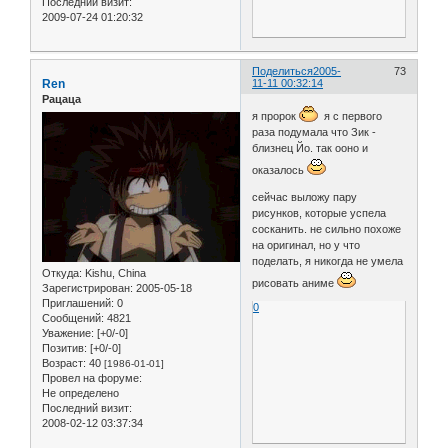
Последний визит:
2009-07-24 01:20:32
Поделиться
2005-
73
Ren
11-11 00:32:14
Рацаца
я пророк
я с первого
раза подумала что Зик -
близнец Йо. так ооно и
оказалось
сейчас выложу пару
рисунков, которые успела
сосканить. не сильно похоже
на оригинал, но у что
поделать, я никогда не умела
Откуда:
Kishu, China
рисовать аниме
Зарегистрирован
: 2005-05-18
Приглашений:
0
0
Сообщений:
4821
Уважение:
[+0/-0]
Позитив:
[+0/-0]
Возраст:
40
[1986-01-01]
Провел на форуме:
Не определено
Последний визит:
2008-02-12 03:37:34