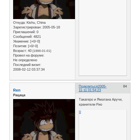
Откуда:
Kishu, China
Зарегистрирован
: 2005-05-18
Приглашений:
0
Сообщений:
4821
Уважение:
[+0/-0]
Позитив:
[+0/-0]
Возраст:
40
[1986-01-01]
Провел на форуме:
Не определено
Последний визит:
2008-02-12 03:37:34
Поделиться
2005-
84
Ren
11-11 01:54:23
Рацаца
Такагеро и Яматана Аручи,
хранители Рио
0