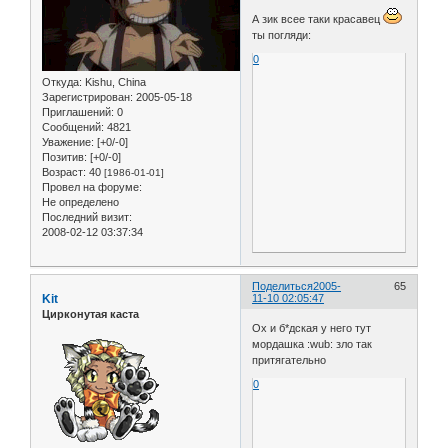
А зик всее таки красавец
ты погляди:
0
Откуда:
Kishu, China
Зарегистрирован
: 2005-05-18
Приглашений:
0
Сообщений:
4821
Уважение:
[+0/-0]
Позитив:
[+0/-0]
Возраст:
40
[1986-01-01]
Провел на форуме:
Не определено
Последний визит:
2008-02-12 03:37:34
Поделиться
2005-
65
Kit
11-10 02:05:47
Цирконутая каста
Ох и б*дская у него тут
мордашка :wub: зло так
притягательно
0