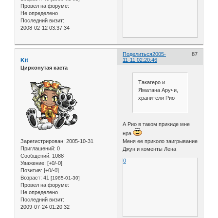
Провел на форуме:
Не определено
Последний визит:
2008-02-12 03:37:34
Поделиться
2005-
87
Kit
11-11 02:20:46
Цирконутая каста
Такагеро и
Яматана Аручи,
хранители Рио
А Рио в таком прикиде мне
нра
Меня ее приколо заигрывание
Зарегистрирован
: 2005-10-31
Приглашений:
0
Джун и коменты Лена
Сообщений:
1088
0
Уважение:
[+0/-0]
Позитив:
[+0/-0]
Возраст:
41
[1985-01-30]
Провел на форуме:
Не определено
Последний визит:
2009-07-24 01:20:32