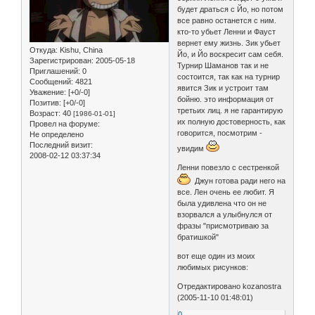
будет драться с Йо, но потом
все равно останется с ним.
кто-то убьет Ленни и Фауст
вернет ему жизнь. Зик убьет
Откуда:
Kishu, China
Йо, и Йо воскресит сам себя.
Зарегистрирован
: 2005-05-18
Турнир Шаманов так и не
Приглашений:
0
состоится, так как на турнир
Сообщений:
4821
явится Зик и устроит там
Уважение:
[+0/-0]
бойню. это информация от
Позитив:
[+0/-0]
третьих лиц. я не гарантирую
Возраст:
40
[1986-01-01]
их полную достоверность, как
Провел на форуме:
говорится, посмотрим -
Не определено
Последний визит:
увидим
2008-02-12 03:37:34
Ленни повезло с сестренкой
Джун готова ради него на
все. Лен очень ее любит. Я
была удивлена что он не
взорвался а улыбнулся от
фразы "присмотриваю за
братишкой"
вот еще один из моих
любимых рисунков:
Отредактировано kozanostra
(2005-11-10 01:48:01)
0