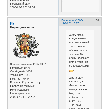
Не определено
0
Последний визит:
2008-02-12 03:37:34
Поделиться
2005-
68
Kit
11-10 02:23:27
Цирконутая каста
а зик, имхо,
всегда немного
притягательный
:oops: такой
обаяха. жаль что
темный :0 к
слову, клевые у
него штанишки,
Зарегистрирован
: 2005-10-31
со звездочками
Приглашений:
0
Сообщений:
1088
Уважение:
[+0/-0]
а вота еще
Позитив:
[+0/-0]
картинка, с
Возраст:
41
[1985-01-30]
Леном. такая
Провел на форуме:
мордашка, как
Не определено
будто он
Последний визит:
2009-07-24 01:20:32
собирается
снять ВСЕ
~i`m_devil~ к
слову, довольно