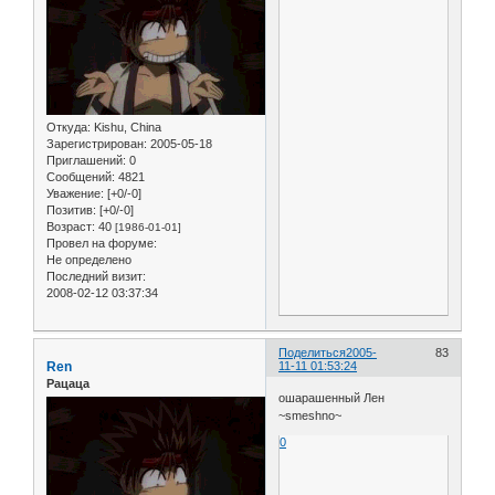
Откуда:
Kishu, China
Зарегистрирован
: 2005-05-18
Приглашений:
0
Сообщений:
4821
Уважение:
[+0/-0]
Позитив:
[+0/-0]
Возраст:
40
[1986-01-01]
Провел на форуме:
Не определено
Последний визит:
2008-02-12 03:37:34
Поделиться
2005-
83
Ren
11-11 01:53:24
Рацаца
ошарашенный Лен
~smeshno~
0