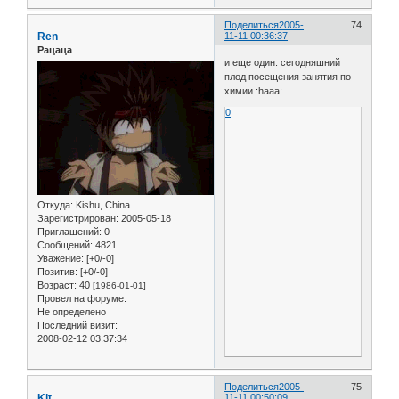
Поделиться
2005-
74
Ren
11-11 00:36:37
Рацаца
и еще один. сегодняшний
плод посещения занятия по
химии :haaa:
0
Откуда:
Kishu, China
Зарегистрирован
: 2005-05-18
Приглашений:
0
Сообщений:
4821
Уважение:
[+0/-0]
Позитив:
[+0/-0]
Возраст:
40
[1986-01-01]
Провел на форуме:
Не определено
Последний визит:
2008-02-12 03:37:34
Поделиться
2005-
75
Kit
11-11 00:50:09