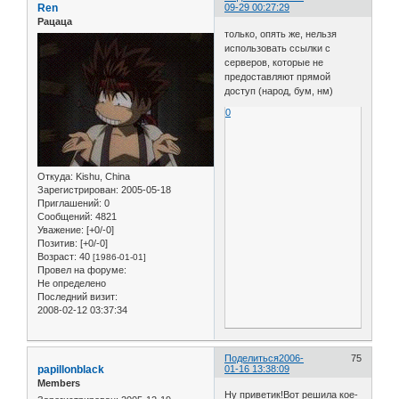
Ren
09-29 00:27:29
Рацаца
только, опять же, нельзя
использовать ссылки с
серверов, которые не
предоставляют прямой
доступ (народ, бум, нм)
0
Откуда:
Kishu, China
Зарегистрирован
: 2005-05-18
Приглашений:
0
Сообщений:
4821
Уважение:
[+0/-0]
Позитив:
[+0/-0]
Возраст:
40
[1986-01-01]
Провел на форуме:
Не определено
Последний визит:
2008-02-12 03:37:34
Поделиться
2006-
75
papillonblack
01-16 13:38:09
Members
Ну приветик!Вот решила кое-