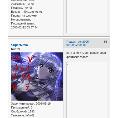
Уважение:
[+0/-0]
Позитив:
[+0/-0]
Возраст:
40
[1986-01-01]
Провел на форуме:
Не определено
Последний визит:
2008-02-12 03:37:34
Поделиться
2005-
66
SuperNova
09-09 02:09:48
hunter
ну значит у меня испорченая
фантазия :haaa:
0
Зарегистрирован
: 2005-05-19
Приглашений:
0
Сообщений:
1793
Уважение:
[+0/-0]