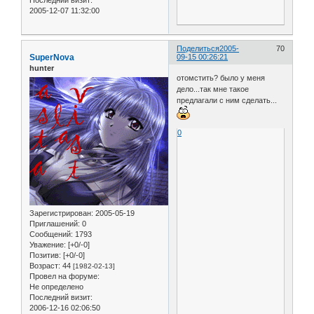
Последний визит:
2005-12-07 11:32:00
Поделиться
2005-
70
SuperNova
09-15 00:26:21
hunter
отомстить? было у меня
дело...так мне такое
предлагали с ним сделать...
0
Зарегистрирован
: 2005-05-19
Приглашений:
0
Сообщений:
1793
Уважение:
[+0/-0]
Позитив:
[+0/-0]
Возраст:
44
[1982-02-13]
Провел на форуме:
Не определено
Последний визит:
2006-12-16 02:06:50