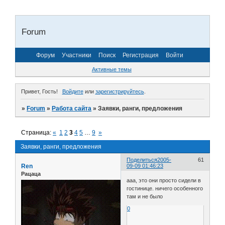
Forum
Форум
Участники
Поиск
Регистрация
Войти
Активные темы
Привет, Гость!
Войдите
или
зарегистрируйтесь
.
»
Forum
»
Работа сайта
»
Заявки, ранги, предложения
Страница:
«
1
2
3
4
5
…
9
»
Заявки, ранги, предложения
Поделиться
2005-
61
Ren
09-09 01:46:23
Рацаца
ааа, это они просто сидели в
гостинице. ничего особенного
там и не было
0