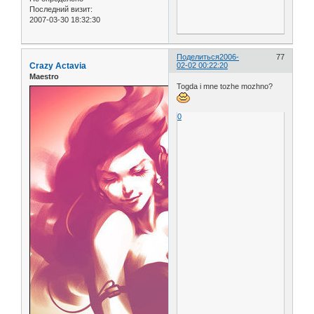
Последний визит:
2007-03-30 18:32:30
Поделиться
2006-
77
Crazy Actavia
02-02 00:22:20
Maestro
Togda i mne tozhe mozhno?
0