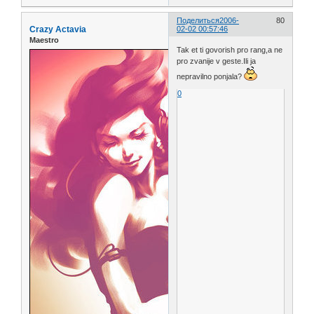
Поделиться
2006-
80
Crazy Actavia
02-02 00:57:46
Maestro
Tak et ti govorish pro rang,a ne
pro zvanije v geste.Ili ja
nepravilno ponjala?
0