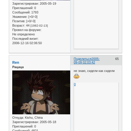
Зарегистрирован
: 2005-05-19
Приглашений:
0
Сообщений:
1793
Уважение:
[+0/-0]
Позитив:
[+0/-0]
Возраст:
44
[1982-02-13]
Провел на форуме:
Не определено
Последний визит:
2006-12-16 02:06:50
Поделиться
2005-
65
Ren
09-09 02:03:42
Рацаца
не знаю, сидели как сидели
0
Откуда:
Kishu, China
Зарегистрирован
: 2005-05-18
Приглашений:
0
Сообщений:
4821