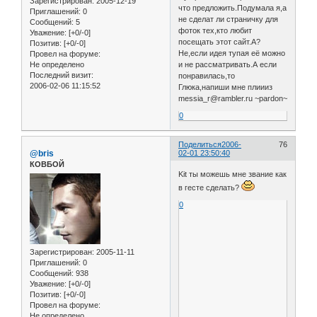
Зарегистрирован
: 2005-12-19
что предложить.Подумала я,а
Приглашений:
0
не сделат ли страничку для
Сообщений:
5
фоток тех,кто любит
Уважение:
[+0/-0]
посещать этот сайт.А?
Позитив:
[+0/-0]
Не,если идея тупая её можно
Провел на форуме:
Не определено
и не рассматривать.А если
Последний визит:
понравилась,то
2006-02-06 11:15:52
Глюка,напиши мне плиииз
messia_r@rambler.ru ~pardon~
0
Поделиться
2006-
76
@bris
02-01 23:50:40
КОВБОЙ
Kit ты можешь мне звание как
в гесте сделать?
0
Зарегистрирован
: 2005-11-11
Приглашений:
0
Сообщений:
938
Уважение:
[+0/-0]
Позитив:
[+0/-0]
Провел на форуме:
Не определено