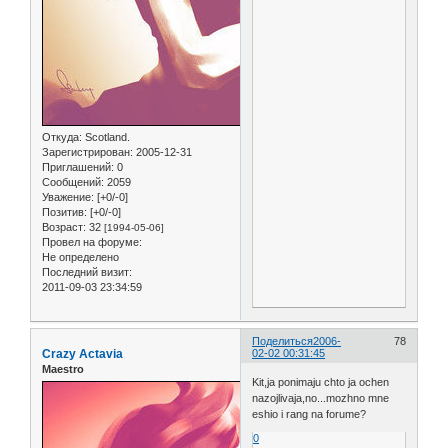
Откуда:
Scotland.
Зарегистрирован
: 2005-12-31
Приглашений:
0
Сообщений:
2059
Уважение:
[+0/-0]
Позитив:
[+0/-0]
Возраст:
32
[1994-05-06]
Провел на форуме:
Не определено
Последний визит:
2011-09-03 23:34:59
Поделиться
2006-
78
Crazy Actavia
02-02 00:31:45
Maestro
Kit,ja ponimaju chto ja ochen
nazojlivaja,no...mozhno mne
eshio i rang na forume?
0