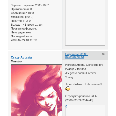
Зарегистрирован
: 2005-10-31
Приглашений:
0
Сообщений:
1088
Уважение:
[+0/-0]
Позитив:
[+0/-0]
Возраст:
41
[1985-01-30]
Провел на форуме:
Не определено
Последний визит:
2009-07-24 01:20:32
Поделиться
2006-
82
Crazy Actavia
02-03 02:39:04
Maestro
Horosho.Hochu Genie.Eto pro
zvanije v forume.
A v geste hochu Forever
Young.
Ja ne slishkom trebovotelna?
Отредактировано Girl-A
(2006-02-03 02:44:48)
0