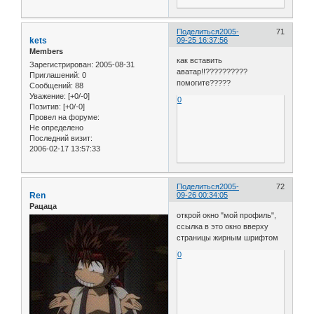
Поделиться
2005-
71
kets
09-25 16:37:56
Members
как вставить
Зарегистрирован
: 2005-08-31
аватар!!??????????
Приглашений:
0
помогите?????
Сообщений:
88
Уважение:
[+0/-0]
0
Позитив:
[+0/-0]
Провел на форуме:
Не определено
Последний визит:
2006-02-17 13:57:33
Поделиться
2005-
72
Ren
09-26 00:34:05
Рацаца
открой окно "мой профиль",
ссылка в это окно вверху
страницы жирным шрифтом
0