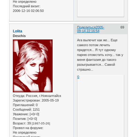
Не определено
Последний визит:
2006-12-16 02:06:50
Поделиться
2005-
69
Lolita
09-14 22:16:54
Deschis
Ага вылечит как же... Еще
самого потом лечить
придется... Я тут одному
парню отомстить хочу... так у
меня фантазия до такого
разыгрывается... Самой
страшно...
0
Откуда:
Россия, г.Новоалтайск
Зарегистрирован
: 2005-05-19
Приглашений:
0
Сообщений:
1151
Уважение:
[+0/-0]
Позитив:
[+0/-0]
Возраст:
39
[1987-05-26]
Провел на форуме:
Не определено