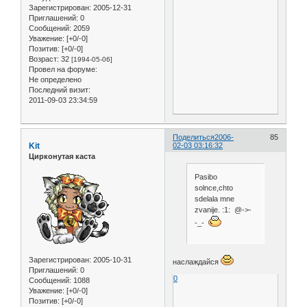
Зарегистрирован
: 2005-12-31
Приглашений:
0
Сообщений:
2059
Уважение:
[+0/-0]
Позитив:
[+0/-0]
Возраст:
32
[1994-05-06]
Провел на форуме:
Не определено
Последний визит:
2011-09-03 23:34:59
Поделиться
2006-
85
Kit
02-03 03:16:32
Цирконутая каста
Pasibo
solnce,chto
sdelala mne
zvanije. :1: @->-
-_-
Зарегистрирован
: 2005-10-31
наслаждайся
Приглашений:
0
0
Сообщений:
1088
Уважение:
[+0/-0]
Позитив:
[+0/-0]