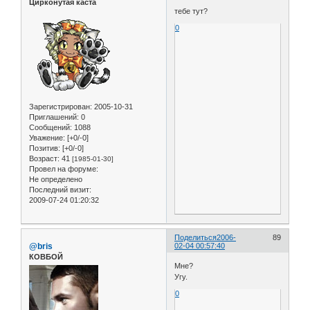
Цирконутая каста
тебе тут?
0
Зарегистрирован
: 2005-10-31
Приглашений:
0
Сообщений:
1088
Уважение:
[+0/-0]
Позитив:
[+0/-0]
Возраст:
41
[1985-01-30]
Провел на форуме:
Не определено
Последний визит:
2009-07-24 01:20:32
Поделиться
2006-
89
@bris
02-04 00:57:40
КОВБОЙ
Мне?
Угу.
0