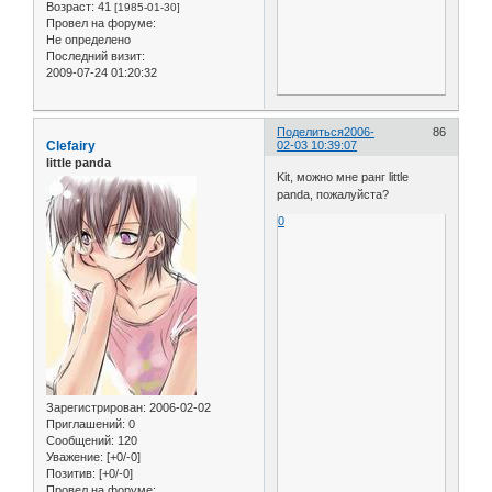
Возраст:
41
[1985-01-30]
Провел на форуме:
Не определено
Последний визит:
2009-07-24 01:20:32
Поделиться
2006-
86
Clefairy
02-03 10:39:07
little panda
Kit, можно мне ранг little
panda, пожалуйста?
0
Зарегистрирован
: 2006-02-02
Приглашений:
0
Сообщений:
120
Уважение:
[+0/-0]
Позитив:
[+0/-0]
Провел на форуме: