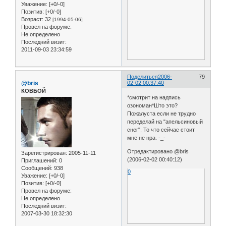
Уважение:
[+0/-0]
Позитив:
[+0/-0]
Возраст:
32
[1994-05-06]
Провел на форуме:
Не определено
Последний визит:
2011-09-03 23:34:59
Поделиться
2006-
79
@bris
02-02 00:37:40
КОВБОЙ
*смотрит на надпись
озономан*Што это?
Пожалуста если не трудно
переделай на "апельсиновый
снег". То что сейчас стоит
мне не нра. -_-
Отредактировано @bris
Зарегистрирован
: 2005-11-11
(2006-02-02 00:40:12)
Приглашений:
0
Сообщений:
938
0
Уважение:
[+0/-0]
Позитив:
[+0/-0]
Провел на форуме:
Не определено
Последний визит:
2007-03-30 18:32:30