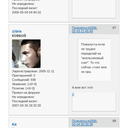
Не определено
Последний визит:
2006-05-04 04:40:16
Поделиться
2006-
87
@bris
02-03 21:45:49
КОВБОЙ
Пожалуста если
не трудно
переделай на
"апельсиновый
снег". То что
сейчас стоит мне
Зарегистрирован
: 2005-11-11
не нра.
Приглашений:
0
Сообщений:
938
Уважение:
[+0/-0]
А мне вот это!
Позитив:
[+0/-0]
Провел на форуме:
0
Не определено
Последний визит:
2007-03-30 18:32:30
Поделиться
2006-
88
Kit
02-04 00:30:38