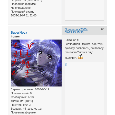
[1987-05-26]
Провел на форуме:
Не определено
Последний визит:
2005-12-07 11:32:00
Поделиться
2005-
68
SuperNova
09-13 23:15:38
hunter
...бедная я
несчастная...может всё-таки
доктору позвонить, по поводу
фантазий?может ещё
вылечат?
0
Зарегистрирован
: 2005-05-19
Приглашений:
0
Сообщений:
1793
Уважение:
[+0/-0]
Позитив:
[+0/-0]
Возраст:
44
[1982-02-13]
Провел на форуме: