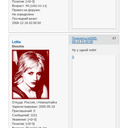
Позитив:
[+0/-0]
Возраст:
44
[1982-02-13]
Провел на форуме:
Не определено
Последний визит:
2006-12-16 02:06:50
Поделиться
2005-
67
Lolita
09-13 21:42:06
Deschis
Ну у одной тебя!
0
Откуда:
Россия, г.Новоалтайск
Зарегистрирован
: 2005-05-19
Приглашений:
0
Сообщений:
1151
Уважение:
[+0/-0]
Позитив:
[+0/-0]
Возраст:
39