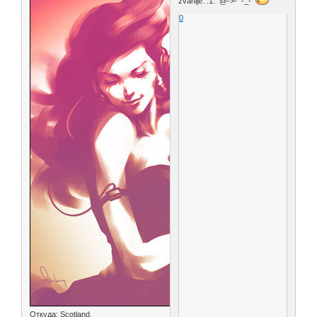
zvanije. :1: @->- -_-
0
Откуда:
Scotland.