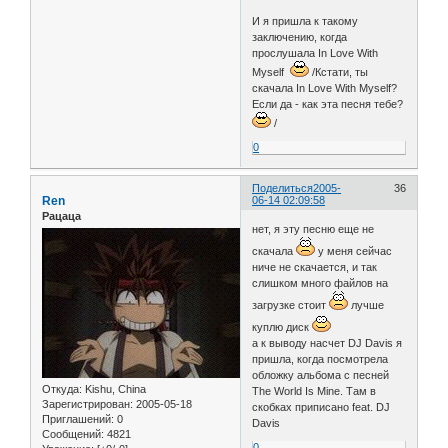
И я пришла к такому
заключению, когда
прослушала In Love With
Myself
/Кстати, ты
скачала In Love With Myself?
Если да - как эта песня тебе?
/
0
Поделиться
2005-
36
Ren
06-14 02:09:58
Рацаца
нет, я эту песню еще не
скачала
у меня сейчас
ниче не скачается, и так
слишком много файлов на
загрузке стоит
лучше
куплю диск
а к выводу насчет DJ Dаvis я
пришла, когда посмотрела
обложку альбома с песней
Откуда:
Kishu, China
The World Is Mine. Там в
Зарегистрирован
: 2005-05-18
скобках приписано feat. DJ
Приглашений:
0
Davis
Сообщений:
4821
0