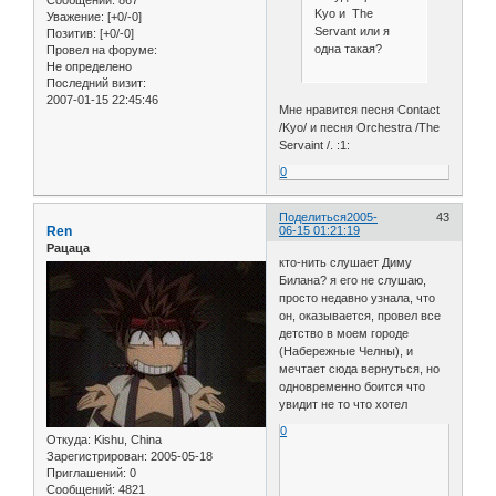
Kyo и The
Уважение:
[+0/-0]
Servant или я
Позитив:
[+0/-0]
одна такая?
Провел на форуме:
Не определено
Последний визит:
2007-01-15 22:45:46
Мне нравится песня Contact
/Kyo/ и песня Orchestra /The
Servaint /. :1:
0
Поделиться
2005-
43
Ren
06-15 01:21:19
Рацаца
кто-нить слушает Диму
Билана? я его не слушаю,
просто недавно узнала, что
он, оказывается, провел все
детство в моем городе
(Набережные Челны), и
мечтает сюда вернуться, но
одновременно боится что
увидит не то что хотел
0
Откуда:
Kishu, China
Зарегистрирован
: 2005-05-18
Приглашений:
0
Сообщений:
4821