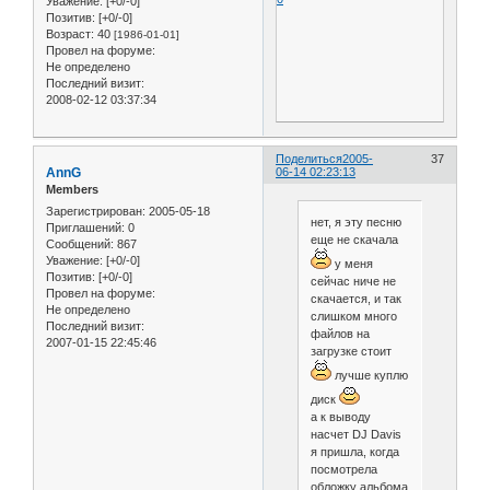
Уважение:
[+0/-0]
Позитив:
[+0/-0]
Возраст:
40
[1986-01-01]
Провел на форуме:
Не определено
Последний визит:
2008-02-12 03:37:34
Поделиться
2005-
37
AnnG
06-14 02:23:13
Members
Зарегистрирован
: 2005-05-18
нет, я эту песню
Приглашений:
0
еще не скачала
Сообщений:
867
Уважение:
[+0/-0]
у меня
Позитив:
[+0/-0]
сейчас ниче не
Провел на форуме:
скачается, и так
Не определено
слишком много
Последний визит:
файлов на
2007-01-15 22:45:46
загрузке стоит
лучше куплю
диск
а к выводу
насчет DJ Dаvis
я пришла, когда
посмотрела
обложку альбома