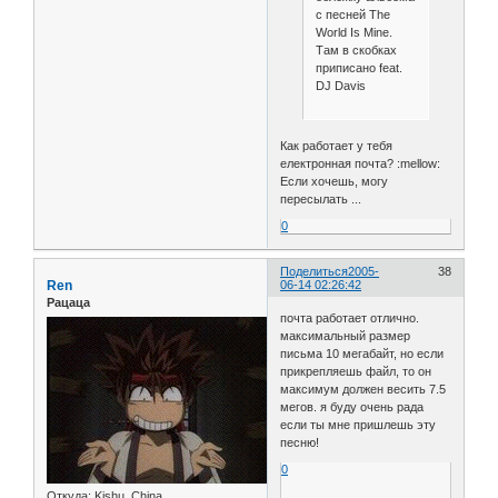
с песней The
World Is Mine.
Там в скобках
приписано feat.
DJ Davis
Как работает у тебя
електронная почта? :mellow:
Если хочешь, могу
пересылать ...
0
Поделиться
2005-
38
Ren
06-14 02:26:42
Рацаца
почта работает отлично.
максимальный размер
письма 10 мегабайт, но если
прикрепляешь файл, то он
максимум должен весить 7.5
мегов. я буду очень рада
если ты мне пришлешь эту
песню!
0
Откуда:
Kishu, China