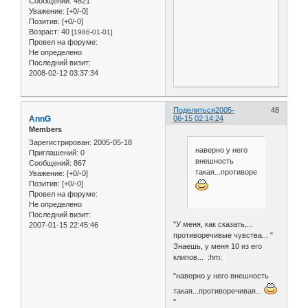
Сообщений:
4821
Уважение:
[+0/-0]
Позитив:
[+0/-0]
Возраст:
40
[1986-01-01]
Провел на форуме:
Не определено
Последний визит:
2008-02-12 03:37:34
Поделиться
2005-
48
AnnG
06-15 02:14:24
Members
Зарегистрирован
: 2005-05-18
наверно у него
Приглашений:
0
внешность
Сообщений:
867
такая...противоречивая...
Уважение:
[+0/-0]
Позитив:
[+0/-0]
Провел на форуме:
Не определено
Последний визит:
"У меня, как сказать,...
2007-01-15 22:45:46
противоречивые чувства... "
Знаешь, у меня 10 из его
клипов... :hm:
"наверно у него внешность
такая...противоречивая...
"