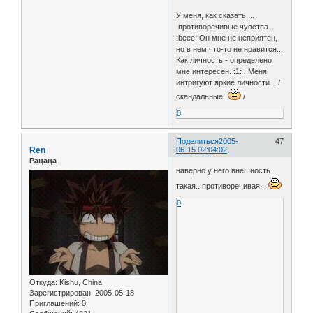
У меня, как сказать,...
противоречивые чувства...
:beee: Он мне не неприятен,
но в нем что-то не нравится...
Как личность - определено
мне интересен. :1: . Меня
интригуют яркие личности... /
скандальные
/
0
Поделиться
2005-
47
Ren
06-15 02:04:02
Рацаца
наверно у него внешность
такая...противоречивая...
0
Откуда:
Kishu, China
Зарегистрирован
: 2005-05-18
Приглашений:
0