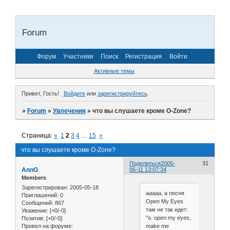
Forum
Форум
Участники
Поиск
Регистрация
Войти
Активные темы
Привет, Гость!
Войдите
или
зарегистрируйтесь
.
»
Forum
»
Увлечения
»
что вы слушаете кроме O-Zone?
Страница:
«
1
2
3
4
…
15
»
что вы слушаете кроме O-Zone?
Поделиться
2005-
31
AnnG
06-11 13:07:34
Members
Зарегистрирован
: 2005-05-18
ааааа, а песня
Приглашений:
0
Open My Eyes
Сообщений:
867
там не так идет:
Уважение:
[+0/-0]
"o. open my eyes,
Позитив:
[+0/-0]
make me
Провел на форуме: