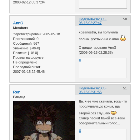
2008-02-12 03:37:34
Поделиться
2005-
50
AnnG
06-15 02:27:47
Members
kozanostra, ты получила
Зарегистрирован
: 2005-05-18
Приглашений:
0
песню Гуэтты? /на е-mail/
Сообщений:
867
Отредактировано AnnG
Уважение:
[+0/-0]
(2005-06-15 02:28:38)
Позитив:
[+0/-0]
Провел на форуме:
0
Не определено
Последний визит:
2007-01-15 22:45:46
Поделиться
2005-
51
Ren
06-15 02:31:55
Рацаца
Да, я ее уже скачала, тока что
прослушала до конца, ща
второй раз слушаю
Супер песня! Какой все-таки
обворожительный голос...
0