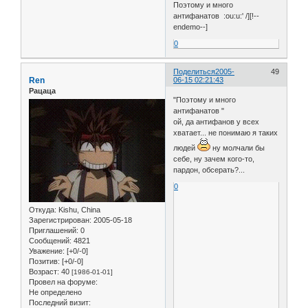
Поэтому и много
антифанатов :ou:u:' /][!--
endemo--]
0
Поделиться
2005-
49
Ren
06-15 02:21:43
Рацаца
"Поэтому и много
антифанатов "
ой, да антифанов у всех
хватает... не понимаю я таких
людей
ну молчали бы
себе, ну зачем кого-то,
пардон, обсерать?...
0
Откуда:
Kishu, China
Зарегистрирован
: 2005-05-18
Приглашений:
0
Сообщений:
4821
Уважение:
[+0/-0]
Позитив:
[+0/-0]
Возраст:
40
[1986-01-01]
Провел на форуме:
Не определено
Последний визит: