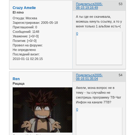
Поделиться
2005-
53
Crazy Amelie
06-15 19:16:49
El nino
А ты где ее скачивала,
Откуда:
Москва
можешь кинуть ссылку, а то у
Зарегистрирован
: 2005-05-18
меня только 1 альбом есть=(
Приглашений:
0
Сообщений:
1148
0
Уважение:
[+0/-0]
Позитив:
[+0/-0]
Провел на форуме:
Не определено
Последний визит:
2010-01-11 02:26:15
Поделиться
2005-
54
Ren
06-16 01:35:04
Рацаца
Амели, мона вопрос не в
тему - ты случайно не
смотришь программу ТВ-Чат
Инфон на канале 7ТВ?
0