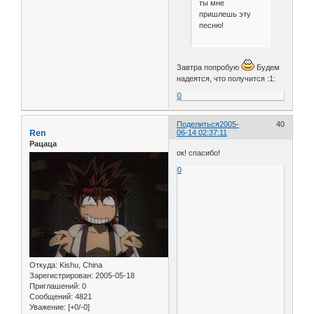
ты мне
пришлешь эту
песню!
Завтра попробую
Будем
надеятся, что получится :1:
0
Поделиться
2005-
40
Ren
06-14 02:37:11
Рацаца
ок! спасибо!
0
Откуда:
Kishu, China
Зарегистрирован
: 2005-05-18
Приглашений:
0
Сообщений:
4821
Уважение:
[+0/-0]