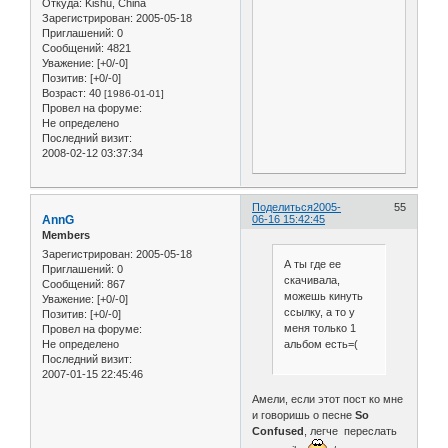
Откуда:
Kishu, China
Зарегистрирован
: 2005-05-18
Приглашений:
0
Сообщений:
4821
Уважение:
[+0/-0]
Позитив:
[+0/-0]
Возраст:
40
[1986-01-01]
Провел на форуме:
Не определено
Последний визит:
2008-02-12 03:37:34
Поделиться
2005-
55
AnnG
06-16 15:42:45
Members
Зарегистрирован
: 2005-05-18
А ты где ее
Приглашений:
0
скачивала,
Сообщений:
867
можешь кинуть
Уважение:
[+0/-0]
ссылку, а то у
Позитив:
[+0/-0]
меня только 1
Провел на форуме:
Не определено
альбом есть=(
Последний визит:
2007-01-15 22:45:46
Амели, если этот пост ко мне
и говоришь о песне
So
Confused
, легче переслать