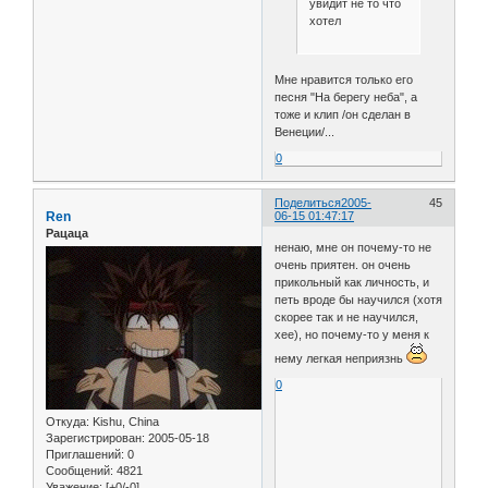
увидит не то что
хотел
Мне нравится только его
песня "На берегу неба", а
тоже и клип /он сделан в
Венеции/...
0
Поделиться
2005-
45
Ren
06-15 01:47:17
Рацаца
ненаю, мне он почему-то не
очень приятен. он очень
прикольный как личность, и
петь вроде бы научился (хотя
скорее так и не научился,
хее), но почему-то у меня к
нему легкая неприязнь
0
Откуда:
Kishu, China
Зарегистрирован
: 2005-05-18
Приглашений:
0
Сообщений:
4821
Уважение:
[+0/-0]