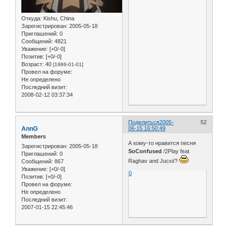
Откуда:
Kishu, China
Зарегистрирован
: 2005-05-18
Приглашений:
0
Сообщений:
4821
Уважение:
[+0/-0]
Позитив:
[+0/-0]
Возраст:
40
[1986-01-01]
Провел на форуме:
Не определено
Последний визит:
2008-02-12 03:37:34
Поделиться
2005-
52
AnnG
06-15 16:50:49
Members
А кому-то нравится песня
Зарегистрирован
: 2005-05-18
SoConfused
/2Play feat
Приглашений:
0
Raghav and Jucxi/?
Сообщений:
867
Уважение:
[+0/-0]
0
Позитив:
[+0/-0]
Провел на форуме:
Не определено
Последний визит:
2007-01-15 22:45:46