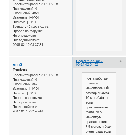
Зарегистрирован
: 2005-05-18
Приглашений:
0
Сообщений:
4821
Уважение:
[+0/-0]
Позитив:
[+0/-0]
Возраст:
40
[1986-01-01]
Провел на форуме:
Не определено
Последний визит:
2008-02-12 03:37:34
Поделиться
2005-
39
AnnG
06-14 02:34:32
Members
Зарегистрирован
: 2005-05-18
почта работает
Приглашений:
0
отлично.
Сообщений:
867
максимальный
Уважение:
[+0/-0]
размер письма
Позитив:
[+0/-0]
10 мегабайт, но
Провел на форуме:
Не определено
если
Последний визит:
прикрепляешь
2007-01-15 22:45:46
файл, то он
максимум
должен весить
7.5 мегов. я буду
очень рада если