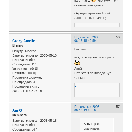
на e-mail...
/потому что я
скачала уже давно/.
Отредактировано AnnG
(2005-06-16 15:49:50)
0
Поделиться
2005-
56
Crazy Amelie
06-16 18:49:59
El nino
kozanostra
Откуда:
Москва
Зарегистрирован
: 2005-05-18
нет, почему такой вопрос?
Приглашений:
0
Сообщений:
1148
AnnG
Уважение:
[+0/-0]
Позитив:
[+0/-0]
Нет, это я по поводу Kyo -
Провел на форуме:
Contact
Не определено
0
Последний визит:
2010-01-11 02:26:15
Поделиться
2005-
57
AnnG
06-16 19:18:16
Members
Зарегистрирован
: 2005-05-18
А ты где ее
Приглашений:
0
скачивала,
Сообщений:
867