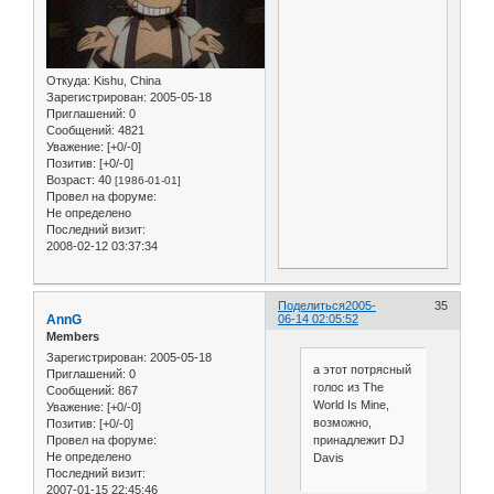
Откуда:
Kishu, China
Зарегистрирован
: 2005-05-18
Приглашений:
0
Сообщений:
4821
Уважение:
[+0/-0]
Позитив:
[+0/-0]
Возраст:
40
[1986-01-01]
Провел на форуме:
Не определено
Последний визит:
2008-02-12 03:37:34
Поделиться
2005-
35
AnnG
06-14 02:05:52
Members
Зарегистрирован
: 2005-05-18
а этот потрясный
Приглашений:
0
голос из The
Сообщений:
867
World Is Mine,
Уважение:
[+0/-0]
возможно,
Позитив:
[+0/-0]
принадлежит DJ
Провел на форуме:
Не определено
Davis
Последний визит:
2007-01-15 22:45:46