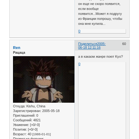
он еще не скоро появится,
если вообще
появится...Может я подругу
из Франции попрошу, чтобы
она мне купила...
0
Поделиться
2005-
60
Ren
06-18 12:11:16
Рацаца
а в какаом жанре поют Kyo?
0
Откуда:
Kishu, China
Зарегистрирован
: 2005-05-18
Приглашений:
0
Сообщений:
4821
Уважение:
[+0/-0]
Позитив:
[+0/-0]
Возраст:
40
[1986-01-01]
Провел на форуме: