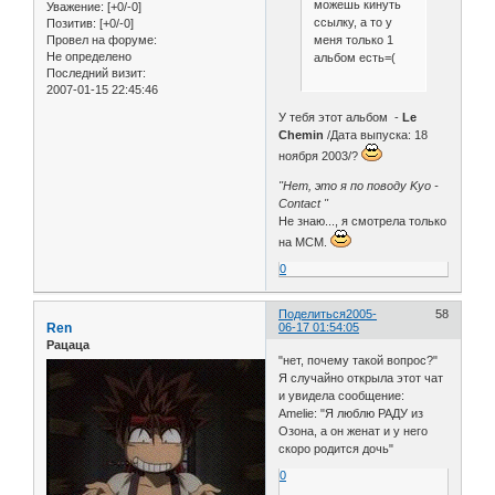
можешь кинуть
Уважение:
[+0/-0]
ссылку, а то у
Позитив:
[+0/-0]
меня только 1
Провел на форуме:
Не определено
альбом есть=(
Последний визит:
2007-01-15 22:45:46
У тебя этот альбом -
Le
Chemin
/Дата выпуска: 18
ноября 2003/?
"Нет, это я по поводу Kyo -
Contact "
Не знаю..., я смотрела только
на MCM.
0
Поделиться
2005-
58
Ren
06-17 01:54:05
Рацаца
"нет, почему такой вопрос?"
Я случайно открыла этот чат
и увидела сообщение:
Amelie: "Я люблю РАДУ из
Озона, а он женат и у него
скоро родится дочь"
0