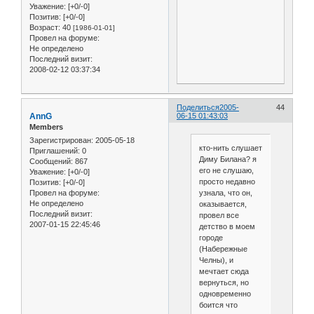
Уважение:
[+0/-0]
Позитив:
[+0/-0]
Возраст:
40
[1986-01-01]
Провел на форуме:
Не определено
Последний визит:
2008-02-12 03:37:34
Поделиться
2005-
44
AnnG
06-15 01:43:03
Members
Зарегистрирован
: 2005-05-18
кто-нить слушает
Приглашений:
0
Диму Билана? я
Сообщений:
867
его не слушаю,
Уважение:
[+0/-0]
просто недавно
Позитив:
[+0/-0]
узнала, что он,
Провел на форуме:
Не определено
оказывается,
Последний визит:
провел все
2007-01-15 22:45:46
детство в моем
городе
(Набережные
Челны), и
мечтает сюда
вернуться, но
одновременно
боится что