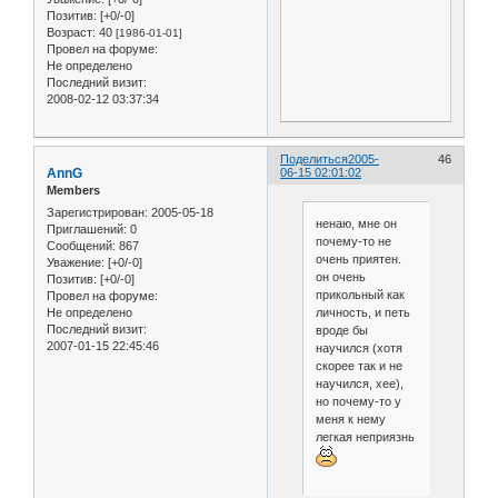
Позитив:
[+0/-0]
Возраст:
40
[1986-01-01]
Провел на форуме:
Не определено
Последний визит:
2008-02-12 03:37:34
Поделиться
2005-
46
AnnG
06-15 02:01:02
Members
Зарегистрирован
: 2005-05-18
ненаю, мне он
Приглашений:
0
почему-то не
Сообщений:
867
очень приятен.
Уважение:
[+0/-0]
он очень
Позитив:
[+0/-0]
прикольный как
Провел на форуме:
Не определено
личность, и петь
Последний визит:
вроде бы
2007-01-15 22:45:46
научился (хотя
скорее так и не
научился, хее),
но почему-то у
меня к нему
легкая неприязнь