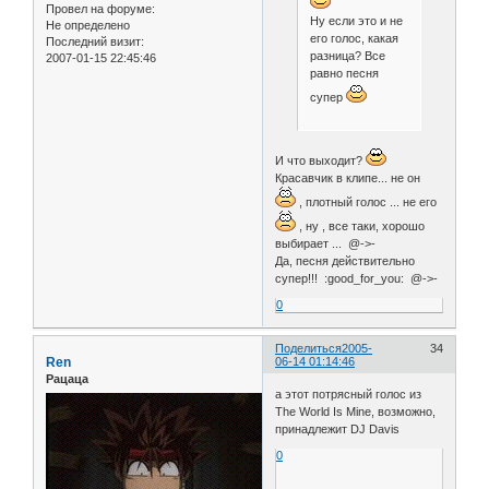
Провел на форуме:
Ну если это и не
Не определено
его голос, какая
Последний визит:
разница? Все
2007-01-15 22:45:46
равно песня
супер
И что выходит?
Красавчик в клипе... не он
, плотный голос ... не его
, ну , все таки, хорошо
выбирает ... @->-
Да, песня действительно
супер!!! :good_for_you: @->-
0
Поделиться
2005-
34
Ren
06-14 01:14:46
Рацаца
а этот потрясный голос из
The World Is Mine, возможно,
принадлежит DJ Davis
0