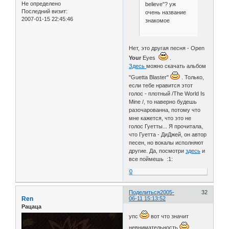
Не определено
believe"? уж
Последний визит:
очень название
2007-01-15 22:45:46
знакомое
Нет, это другая песня - Open
Your
Eyes
.
Здесь
можно скачать альбом
"Guetta Blaster"
. Только,
если тебе нравится этот
голос - плотный /The World Is
Mine /, то наверно будешь
разочарованна, потому что
мне кажется, что это не
голос Гуетты... Я прочитала,
что Гуетта - ДиДжей, он автор
песен, но вокалы исполняют
другие. Да, посмотри
здесь
и
все поймешь :1:
0
Поделиться
2005-
32
Ren
06-11 15:13:52
Рацаца
упс
вот что значит
невнимательность