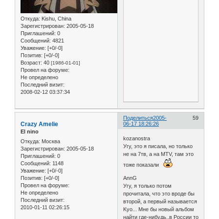
Откуда:
Kishu, China
Зарегистрирован
: 2005-05-18
Приглашений:
0
Сообщений:
4821
Уважение:
[+0/-0]
Позитив:
[+0/-0]
Возраст:
40
[1986-01-01]
Провел на форуме:
Не определено
Последний визит:
2008-02-12 03:37:34
Поделиться
2005-
59
Crazy Amelie
06-17 18:26:26
El nino
kozanostra
Откуда:
Москва
Угу, это я писала, но только
Зарегистрирован
: 2005-05-18
не на 7тв, а на MTV, там это
Приглашений:
0
Сообщений:
1148
тоже показали
Уважение:
[+0/-0]
Позитив:
[+0/-0]
AnnG
Провел на форуме:
Угу, я только потом
Не определено
прочитала, что это вроде бы
Последний визит:
второй, а первый называется
2010-01-11 02:26:15
Kyo... Мне бы новый альбом
найти где-нибудь..в России то