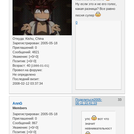
Ну если это и не его голос,
какая разница? Все равно
песня супер
0
Откуда:
Kishu, China
Зарегистрирован
: 2005-05-18
Приглашений:
0
Сообщений:
4821
Уважение:
[+0/-0]
Позитив:
[+0/-0]
Возраст:
40
[1986-01-01]
Провел на форуме:
Не определено
Последний визит:
2008-02-12 03:37:34
Поделиться
2005-
33
AnnG
06-11 15:41:19
Members
Зарегистрирован
: 2005-05-18
Приглашений:
0
упс
вот что
Сообщений:
867
значит
Уважение:
[+0/-0]
невнимательность
Позитив:
[+0/-0]