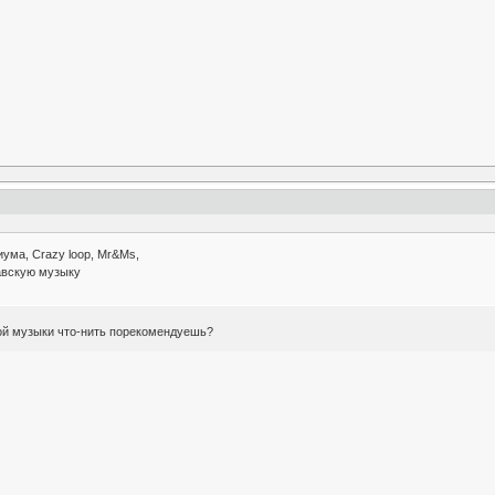
иума, Crazy loop, Mr&Ms,
авскую музыку
ой музыки что-нить порекомендуешь?