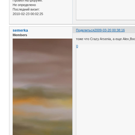
Провел на форуме:
Не определено
Последний визит:
2010-02-23 00:02:25
semerka
Поделиться
2009-03-20 00:38:16
Members
тоже что Crazy Arsenia, а еще Alex,B
0