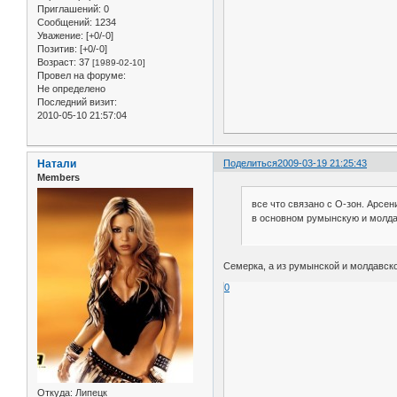
Приглашений:
0
Сообщений:
1234
Уважение:
[+0/-0]
Позитив:
[+0/-0]
Возраст:
37
[1989-02-10]
Провел на форуме:
Не определено
Последний визит:
2010-05-10 21:57:04
Натали
Поделиться
2009-03-19 21:25:43
Members
все что связано с О-зон. Арсен
в основном румынскую и молд
Семерка, а из румынской и молдавск
0
Откуда:
Липецк