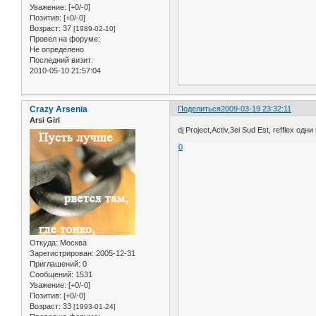
Уважение:
[+0/-0]
Позитив:
[+0/-0]
Возраст:
37
[1989-02-10]
Провел на форуме:
Не определено
Последний визит:
2010-05-10 21:57:04
Crazy Arsenia
Поделиться
2009-03-19 23:32:11
Arsi Girl
dj Project,Activ,3ei Sud Est, refflex 
0
Откуда:
Москва
Зарегистрирован
: 2005-12-31
Приглашений:
0
Сообщений:
1531
Уважение:
[+0/-0]
Позитив:
[+0/-0]
Возраст:
33
[1993-01-24]