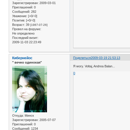
Зарегистрирован
: 2009-03-01
Приглашений:
0
Сообщений:
282
Уважение:
[+0/-0]
Позитив:
[+0/-0]
Возраст:
39
[1987-07-26]
Провел на форуме:
Не определено
Последний визит:
2009-11-03 22:23:49
Кибернейос
Поделиться
2009-03-19 21:53:13
" вечно одинокая"
Я могу. Voltaj, Andrea Balan...
0
Откуда:
Минск
Зарегистрирован
: 2005-07-07
Приглашений:
0
Сообщений:
1234