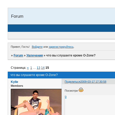
Forum
Привет, Гость!
Войдите
или
зарегистрируйтесь
.
»
Forum
»
Увлечения
»
что вы слушаете кроме O-Zone?
Страница:
«
1
…
13
14
15
что вы слушаете кроме O-Zone?
Kylie
Поделиться
2009-03-17 17:30:58
Members
Посмотри
0