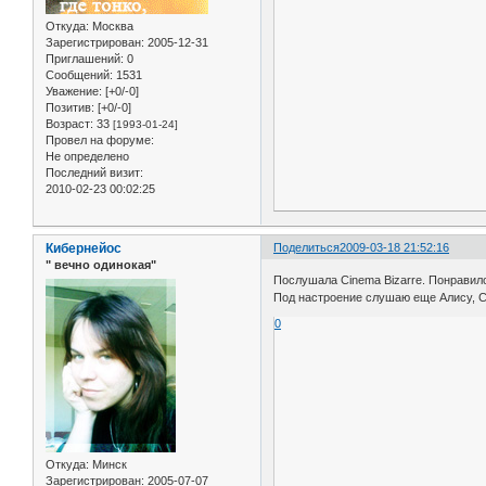
Откуда:
Москва
Зарегистрирован
: 2005-12-31
Приглашений:
0
Сообщений:
1531
Уважение:
[+0/-0]
Позитив:
[+0/-0]
Возраст:
33
[1993-01-24]
Провел на форуме:
Не определено
Последний визит:
2010-02-23 00:02:25
Кибернейос
Поделиться
2009-03-18 21:52:16
" вечно одинокая"
Послушала Cinema Bizarre. Понравило
Под настроение слушаю еще Алису, Се
0
Откуда:
Минск
Зарегистрирован
: 2005-07-07