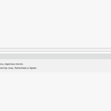
сь парочка песен.
ктор газа, Кипелова и Арию.