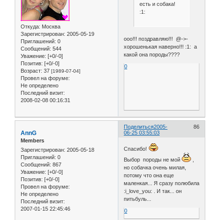
есть и собака!
:1:
Откуда:
Москва
Зарегистрирован
: 2005-05-19
ооо!!! поздравляю!!! @->-
Приглашений:
0
хорошенькая наверно!!! :1: а
Сообщений:
544
какой она породы????
Уважение:
[+0/-0]
Позитив:
[+0/-0]
0
Возраст:
37
[1989-07-04]
Провел на форуме:
Не определено
Последний визит:
2008-02-08 00:16:31
Поделиться
2005-
86
AnnG
06-25 03:55:03
Members
Спасибо!
Зарегистрирован
: 2005-05-18
Приглашений:
0
Выбор породы не мой
,
Сообщений:
867
но собачка очень милая,
Уважение:
[+0/-0]
потому что она еще
Позитив:
[+0/-0]
маленкая... Я сразу полюбила
Провел на форуме:
:i_love_you: . И так... он
Не определено
питьбуль...
Последний визит:
2007-01-15 22:45:46
0