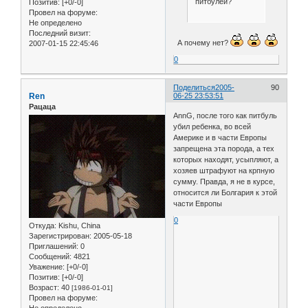
питбулей?
Позитив:
[+0/-0]
Провел на форуме:
Не определено
Последний визит:
А почему нет?
2007-01-15 22:45:46
0
Поделиться
2005-
90
Ren
06-25 23:53:51
Рацаца
AnnG, после того как питбуль
убил ребенка, во всей
Америке и в части Европы
запрещена эта порода, а тех
которых находят, усыпляют, а
хозяев штрафуют на крпную
сумму. Правда, я не в курсе,
относится ли Болгария к этой
части Европы
0
Откуда:
Kishu, China
Зарегистрирован
: 2005-05-18
Приглашений:
0
Сообщений:
4821
Уважение:
[+0/-0]
Позитив:
[+0/-0]
Возраст:
40
[1986-01-01]
Провел на форуме: