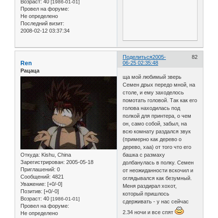
Возраст:
40
[1986-01-01]
Провел на форуме:
Не определено
Последний визит:
2008-02-12 03:37:34
Поделиться
2005-
82
Ren
06-25 02:35:48
Рацаца
ща мой любимый зверь
Семен дрых передо мной, на
столе, и ему заходелось
помотать головой. Так как его
голова находилась под
полкой для принтера, о чем
он, само собой, забыл, на
всю комнату раздался звук
(примерно как дерево о
дерево, хаа) от того что его
Откуда:
Kishu, China
башка с размаху
Зарегистрирован
: 2005-05-18
долбанулась в полку. Семен
Приглашений:
0
от неожиданности вскочил и
Сообщений:
4821
оглядывался как безумный.
Уважение:
[+0/-0]
Меня раздирал хохот,
Позитив:
[+0/-0]
который пришлось
Возраст:
40
[1986-01-01]
сдерживать - у нас сейчас
Провел на форуме:
2.34 ночи и все спят
Не определено