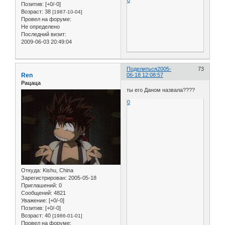
0
Позитив:
[+0/-0]
Возраст:
38
[1987-10-04]
Провел на форуме:
Не определено
Последний визит:
2009-06-03 20:49:04
Поделиться
2005-
73
Ren
06-18 12:08:57
Рацаца
ты его Даном назвала????
0
Откуда:
Kishu, China
Зарегистрирован
: 2005-05-18
Приглашений:
0
Сообщений:
4821
Уважение:
[+0/-0]
Позитив:
[+0/-0]
Возраст:
40
[1986-01-01]
Провел на форуме: