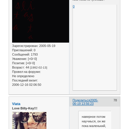
0
Зарегистрирован
: 2005-05-19
Приглашений:
0
Сообщений:
1793
Уважение:
[+0/-0]
Позитив:
[+0/-0]
Возраст:
44
[1982-02-13]
Провел на форуме:
Не определено
Последний визит:
2006-12-16 02:06:50
Поделиться
2005-
78
Viata
06-19 13:56:23
Love Billy-Key!!!
наверное потом
научиься, он же
пока маленький,