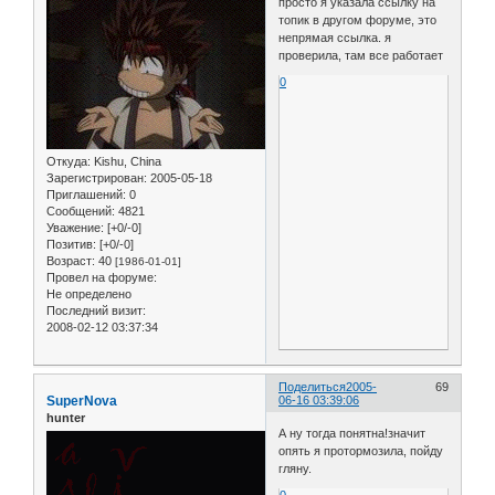
просто я указала ссылку на
топик в другом форуме, это
непрямая ссылка. я
проверила, там все работает
0
Откуда:
Kishu, China
Зарегистрирован
: 2005-05-18
Приглашений:
0
Сообщений:
4821
Уважение:
[+0/-0]
Позитив:
[+0/-0]
Возраст:
40
[1986-01-01]
Провел на форуме:
Не определено
Последний визит:
2008-02-12 03:37:34
Поделиться
2005-
69
SuperNova
06-16 03:39:06
hunter
А ну тогда понятна!значит
опять я протормозила, пойду
гляну.
0