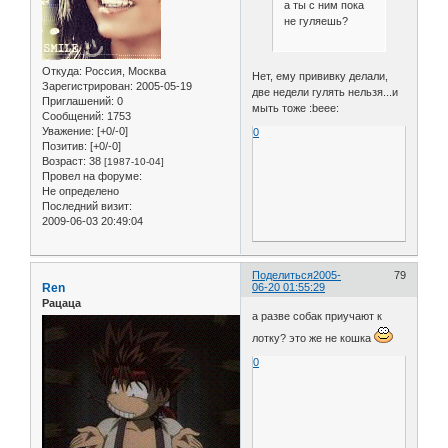
а ты с ним пока
не гуляешь?
Откуда:
Россия, Москва
Нет, ему прививку делали,
Зарегистрирован
: 2005-05-19
две недели гулять нельзя...и
Приглашений:
0
мыть тоже :beee:
Сообщений:
1753
Уважение:
[+0/-0]
0
Позитив:
[+0/-0]
Возраст:
38
[1987-10-04]
Провел на форуме:
Не определено
Последний визит:
2009-06-03 20:49:04
Поделиться
2005-
79
Ren
06-20 01:55:29
Рацаца
а разве собак приучают к
лотку? это же не кошка
0