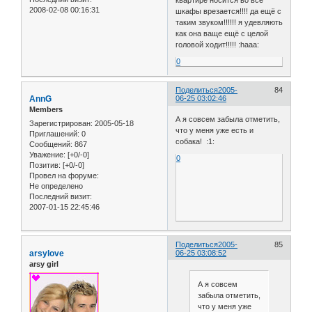
квартире носится во все
2008-02-08 00:16:31
шкафы врезается!!!! да ещё с
таким звуком!!!!!! я удевляють
как она ваще ещё с целой
головой ходит!!!!! :haaa:
0
Поделиться
2005-
84
AnnG
06-25 03:02:46
Members
А я совсем забыла отметить,
Зарегистрирован
: 2005-05-18
что у меня уже есть и
Приглашений:
0
собака! :1:
Сообщений:
867
Уважение:
[+0/-0]
0
Позитив:
[+0/-0]
Провел на форуме:
Не определено
Последний визит:
2007-01-15 22:45:46
Поделиться
2005-
85
arsylove
06-25 03:08:52
arsy girl
А я совсем
забыла отметить,
что у меня уже