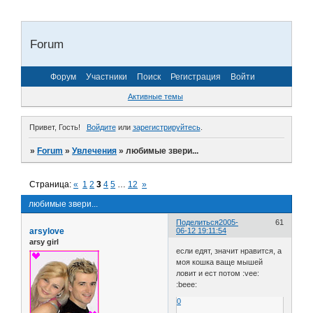
Forum
Форум
Участники
Поиск
Регистрация
Войти
Активные темы
Привет, Гость!
Войдите
или
зарегистрируйтесь
.
»
Forum
»
Увлечения
»
любимые звери...
Страница:
«
1
2
3
4
5
…
12
»
любимые звери...
Поделиться
2005-
61
arsylove
06-12 19:11:54
arsy girl
если едят, значит нравится, а
моя кошка ваще мышей
ловит и ест потом :vee:
:beee:
0