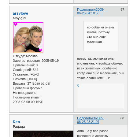
Поделиться
2005-
87
arsylove
06-25 04:18:53
arsy girl
но собачка очень
милая, потому
что она еще
маленкая...
Откуда:
Москва
представляю какая она
Зарегистрирован
: 2005-05-19
миленькая, я вообще обожаю
Приглашений:
0
всех животных, особенно
Сообщений:
544
когда они ещё маленькие, они
Уважение:
[+0/-0]
такие славные!!!!!! :1:
Позитив:
[+0/-0]
Возраст:
37
[1989-07-04]
0
Провел на форуме:
Не определено
Последний визит:
2008-02-08 00:16:31
Поделиться
2005-
88
Ren
06-25 23:21:07
Рацаца
AnnG, а у вас разве
разрешено держать