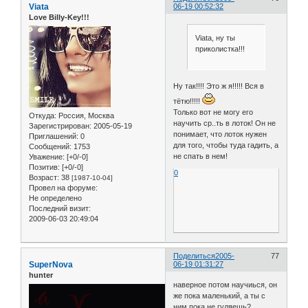
Viata
06-19 00:52:32
Love Billy-Key!!!
Viata, ну ты
приколистка!!!
Ну так!!!! Это ж я!!!!! Вся в
тётю!!!!!
Только вот не могу его
Откуда:
Россия, Москва
научить ср..ть в лоток! Он не
Зарегистрирован
: 2005-05-19
понимает, что лоток нужен
Приглашений:
0
для того, чтобы туда гадить, а
Сообщений:
1753
не спать в нем!
Уважение:
[+0/-0]
Позитив:
[+0/-0]
0
Возраст:
38
[1987-10-04]
Провел на форуме:
Не определено
Последний визит:
2009-06-03 20:49:04
Поделиться
2005-
77
SuperNova
06-19 01:31:27
hunter
наверное потом научиься, он
же пока маленький, а ты с
ним пока не гуляешь?