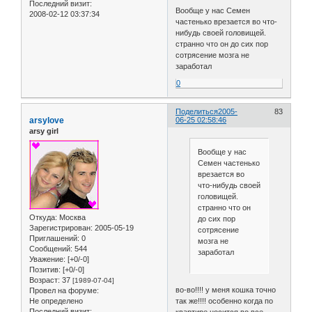
Последний визит:
Вообще у нас Семен
2008-02-12 03:37:34
частенько врезается во что-
нибудь своей головищей.
странно что он до сих пор
сотрясение мозга не
заработал
0
Поделиться
2005-
83
arsylove
06-25 02:58:46
arsy girl
Вообще у нас
Семен частенько
врезается во
что-нибудь своей
головищей.
странно что он
Откуда:
Москва
до сих пор
Зарегистрирован
: 2005-05-19
сотрясение
Приглашений:
0
мозга не
Сообщений:
544
заработал
Уважение:
[+0/-0]
Позитив:
[+0/-0]
Возраст:
37
[1989-07-04]
во-во!!!! у меня кошка точно
Провел на форуме:
Не определено
так же!!!! особенно когда по
Последний визит: