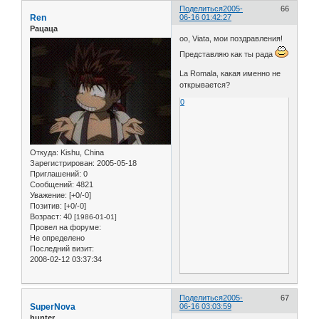
Поделиться
2005-
66
Ren
06-16 01:42:27
Рацаца
оо, Viata, мои поздравления!
Представляю как ты рада
La Romala, какая именно не
открывается?
0
Откуда:
Kishu, China
Зарегистрирован
: 2005-05-18
Приглашений:
0
Сообщений:
4821
Уважение:
[+0/-0]
Позитив:
[+0/-0]
Возраст:
40
[1986-01-01]
Провел на форуме:
Не определено
Последний визит:
2008-02-12 03:37:34
Поделиться
2005-
67
SuperNova
06-16 03:03:59
hunter