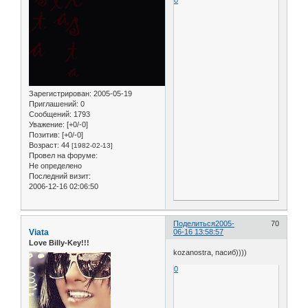
Зарегистрирован
: 2005-05-19
Приглашений:
0
Сообщений:
1793
Уважение:
[+0/-0]
Позитив:
[+0/-0]
Возраст:
44
[1982-02-13]
Провел на форуме:
Не определено
Последний визит:
2006-12-16 02:06:50
Поделиться
2005-
70
Viata
06-16 13:58:57
Love Billy-Key!!!
kozanostra, пасиб))))
0