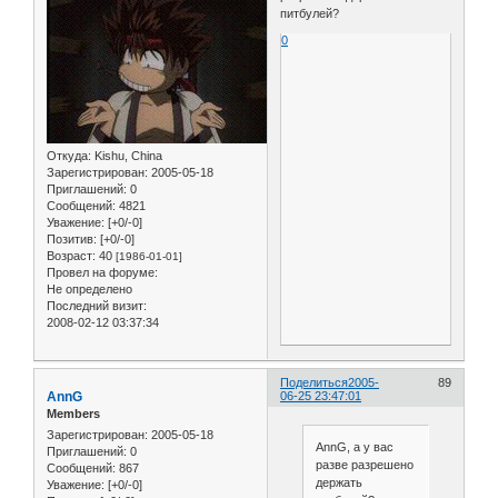
питбулей?
0
Откуда:
Kishu, China
Зарегистрирован
: 2005-05-18
Приглашений:
0
Сообщений:
4821
Уважение:
[+0/-0]
Позитив:
[+0/-0]
Возраст:
40
[1986-01-01]
Провел на форуме:
Не определено
Последний визит:
2008-02-12 03:37:34
Поделиться
2005-
89
AnnG
06-25 23:47:01
Members
Зарегистрирован
: 2005-05-18
AnnG, а у вас
Приглашений:
0
разве разрешено
Сообщений:
867
держать
Уважение:
[+0/-0]