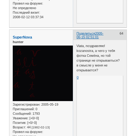
Провел на форуме:
Не определено
Последний визит:
2008-02-12 03:37:34
Поделиться
2005-
64
SuperNova
06-15 02:51:01
hunter
Viata, поздравляю!
kozanostra, а чего у тебя
фотка Семёна, но той
странице не открываеться?
в смысле у меня не
открывается?
0
Зарегистрирован
: 2005-05-19
Приглашений:
0
Сообщений:
1793
Уважение:
[+0/-0]
Позитив:
[+0/-0]
Возраст:
44
[1982-02-13]
Провел на форуме: