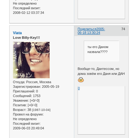
Не определено
Последний визит:
2008-02-12 03:37:34
Поделиться
2005-
74
Viata
06-18 13:30:24
Love Billy-Key!!!
ты его Даном
назвала????
Вообще-то, Дантессом, но
дома зовём его Даня или ДАН
Откуда:
Россия, Москва
Зарегистрирован
: 2005-05-19
0
Приглашений:
0
Сообщений:
1753
Уважение:
[+0/-0]
Позитив:
[+0/-0]
Возраст:
38
[1987-10-04]
Провел на форуме:
Не определено
Последний визит:
2009-06-03 20:49:04