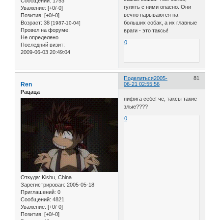
Сообщений:
1753
гулять с ними опасно. Они
Уважение:
[+0/-0]
вечно нарываются на
Позитив:
[+0/-0]
Возраст:
38
больших собак, а их главные
[1987-10-04]
Провел на форуме:
враги - это таксы!
Не определено
0
Последний визит:
2009-06-03 20:49:04
Поделиться
2005-
81
Ren
06-21 02:55:56
Рацаца
нифига себе! че, таксы такие
злые????
0
Откуда:
Kishu, China
Зарегистрирован
: 2005-05-18
Приглашений:
0
Сообщений:
4821
Уважение:
[+0/-0]
Позитив:
[+0/-0]