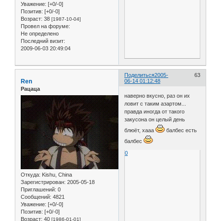
Уважение:
[+0/-0]
Позитив:
[+0/-0]
Возраст:
38
[1987-10-04]
Провел на форуме:
Не определено
Последний визит:
2009-06-03 20:49:04
Поделиться
2005-
63
Ren
06-14 01:12:48
Рацаца
наверно вкусно, раз он их
ловит с таким азартом...
правда иногда от такого
закусона он целый день
блюёт, хааа
балбес есть
балбес
0
Откуда:
Kishu, China
Зарегистрирован
: 2005-05-18
Приглашений:
0
Сообщений:
4821
Уважение:
[+0/-0]
Позитив:
[+0/-0]
Возраст:
40
[1986-01-01]