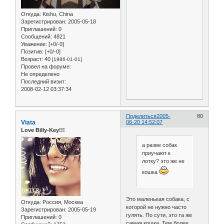
Откуда:
Kishu, China
Зарегистрирован
: 2005-05-18
Приглашений:
0
Сообщений:
4821
Уважение:
[+0/-0]
Позитив:
[+0/-0]
Возраст:
40
[1986-01-01]
Провел на форуме:
Не определено
Последний визит:
2008-02-12 03:37:34
Поделиться
2005-
80
Viata
06-20 14:52:07
Love Billy-Key!!!
а разве собак
приучают к
лотку? это же не
кошка
Это маленькая собака, с
Откуда:
Россия, Москва
которой не нужно часто
Зарегистрирован
: 2005-05-19
гулять. По сути, это та же
Приглашений:
0
самая кошка. Тем более,